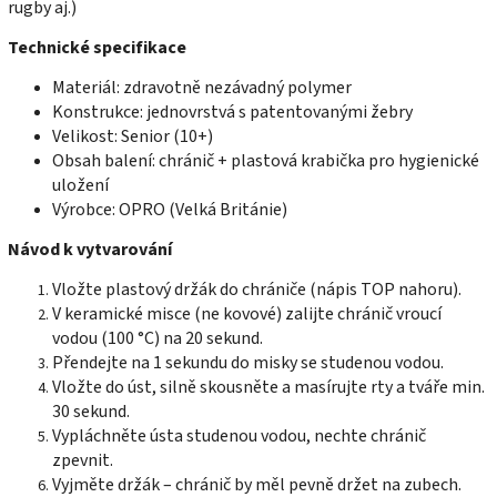
rugby aj.)
Technické specifikace
Materiál: zdravotně nezávadný polymer
Konstrukce: jednovrstvá s patentovanými žebry
Velikost: Senior (10+)
Obsah balení: chránič + plastová krabička pro hygienické
uložení
Výrobce: OPRO (Velká Británie)
Návod k vytvarování
Vložte plastový držák do chrániče (nápis TOP nahoru).
V keramické misce (ne kovové) zalijte chránič vroucí
vodou (100 °C) na 20 sekund.
Přendejte na 1 sekundu do misky se studenou vodou.
Vložte do úst, silně skousněte a masírujte rty a tváře min.
30 sekund.
Vypláchněte ústa studenou vodou, nechte chránič
zpevnit.
Vyjměte držák – chránič by měl pevně držet na zubech.