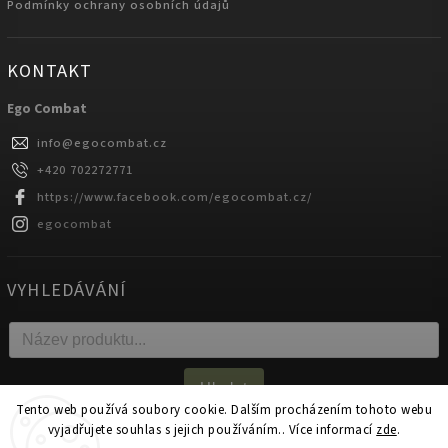
Podmínky ochrany osobních údajů
KONTAKT
Ego Combat
info
@
egocombat.cz
+420 702272771
https://www.facebook.com/egocombat.cz/
egocombat
VYHLEDÁVÁNÍ
Hledat
Tento web používá soubory cookie. Dalším procházením tohoto webu
vyjadřujete souhlas s jejich používáním.. Více informací
zde
.