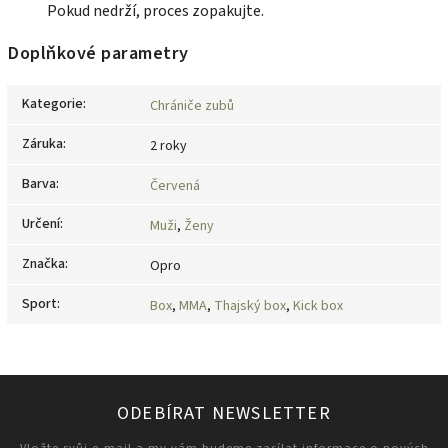
Pokud nedrží, proces zopakujte.
Doplňkové parametry
Kategorie
:
Chrániče zubů
Záruka
:
2 roky
Barva
:
Červená
Určení
:
Muži
,
Ženy
Značka
:
Opro
Sport
:
Box
,
MMA
,
Thajský box
,
Kick box
ODEBÍRAT NEWSLETTER
Vložte svůj e-mail a my vám budeme zasílat informace o nových