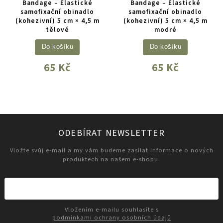
Bandage – Elastické
Bandage – Elastické
samofixační obinadlo
samofixační obinadlo
(kohezivní) 5 cm × 4,5 m
(kohezivní) 5 cm × 4,5 m
tělové
modré
Do košíku
Do košíku
65 Kč
65 Kč
ODEBÍRAT NEWSLETTER
Vložte svůj e-mail a my vám budeme zasílat informace o nových
produktech na našem e-shopu.
Vložením e-mailu souhlasíte s
podmínkami ochrany osobních údajů