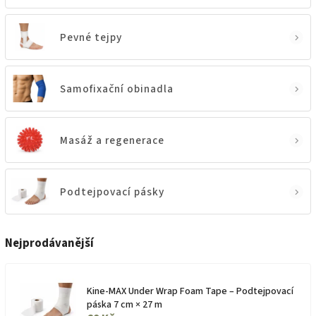
Pevné tejpy
Samofixační obinadla
Masáž a regenerace
Podtejpovací pásky
Nejprodávanější
Kine-MAX Under Wrap Foam Tape – Podtejpovací
páska 7 cm × 27 m