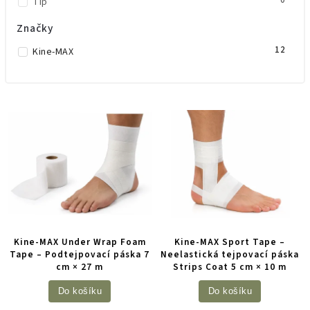
0
Tip
Značky
12
Kine-MAX
Kine-MAX Under Wrap Foam
Kine-MAX Sport Tape –
Tape – Podtejpovací páska 7
Neelastická tejpovací páska
cm × 27 m
Strips Coat 5 cm × 10 m
Do košíku
Do košíku