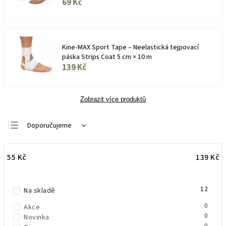
69 Kč
Kine-MAX Sport Tape – Neelastická tejpovací
páska Strips Coat 5 cm × 10 m
139 Kč
Zobrazit více produktů
Doporučujeme
Nejlevnější
55
Kč
139
Kč
Nejdražší
Nejprodávanější
12
Abecedně
Na skladě
0
Akce
0
Novinka