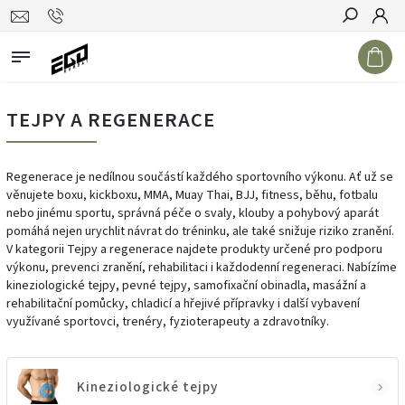
Hledat
TEJPY A REGENERACE
Regenerace je nedílnou součástí každého sportovního výkonu. Ať už se
věnujete boxu, kickboxu, MMA, Muay Thai, BJJ, fitness, běhu, fotbalu
nebo jinému sportu, správná péče o svaly, klouby a pohybový aparát
pomáhá nejen urychlit návrat do tréninku, ale také snižuje riziko zranění.
V kategorii Tejpy a regenerace najdete produkty určené pro podporu
výkonu, prevenci zranění, rehabilitaci i každodenní regeneraci. Nabízíme
kineziologické tejpy, pevné tejpy, samofixační obinadla, masážní a
rehabilitační pomůcky, chladicí a hřejivé přípravky i další vybavení
využívané sportovci, trenéry, fyzioterapeuty a zdravotníky.
Kineziologické tejpy