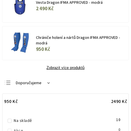
Vesta Dragon IFMA APPROVED - modrá
2 490 Kč
Chrániče holení a nártů Dragon IFMA APPROVED -
modrá
950 Kč
Zobrazit více produktů
Doporučujeme
Nejlevnější
950
Kč
2490
Kč
Nejdražší
Nejprodávanější
10
Abecedně
Na skladě
0
Akce