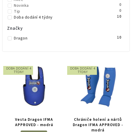
0
Novinka
0
Tip
10
Doba dodání 4 týdny
Značky
10
Dragon
DOBA DODÁNÍ 4
DOBA DODÁNÍ 4
TÝDNY
TÝDNY
Vesta Dragon IFMA
Chrániče holení a nártů
APPROVED - modrá
Dragon IFMA APPROVED -
modrá