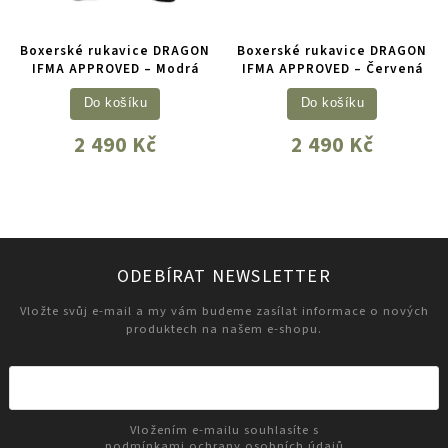
Boxerské rukavice DRAGON
Boxerské rukavice DRAGON
IFMA APPROVED – Modrá
IFMA APPROVED – Červená
Do košíku
Do košíku
2 490 Kč
2 490 Kč
ODEBÍRAT NEWSLETTER
Vložte svůj e-mail a my vám budeme zasílat informace o nových
produktech na našem e-shopu.
Vložením e-mailu souhlasíte s
podmínkami ochrany osobních údajů