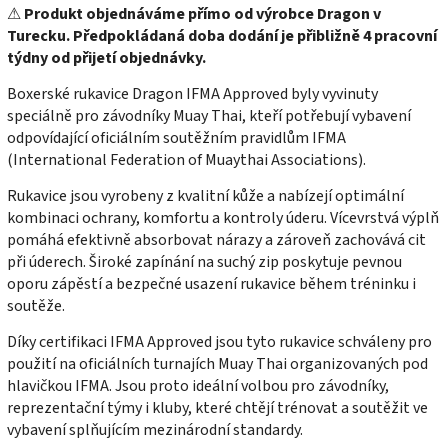
⚠
Produkt objednáváme přímo od výrobce Dragon v
Turecku. Předpokládaná doba dodání je přibližně 4 pracovní
týdny od přijetí objednávky.
Boxerské rukavice Dragon IFMA Approved byly vyvinuty
speciálně pro závodníky Muay Thai, kteří potřebují vybavení
odpovídající oficiálním soutěžním pravidlům IFMA
(International Federation of Muaythai Associations).
Rukavice jsou vyrobeny z kvalitní kůže a nabízejí optimální
kombinaci ochrany, komfortu a kontroly úderu. Vícevrstvá výplň
pomáhá efektivně absorbovat nárazy a zároveň zachovává cit
při úderech. Široké zapínání na suchý zip poskytuje pevnou
oporu zápěstí a bezpečné usazení rukavice během tréninku i
soutěže.
Díky certifikaci IFMA Approved jsou tyto rukavice schváleny pro
použití na oficiálních turnajích Muay Thai organizovaných pod
hlavičkou IFMA. Jsou proto ideální volbou pro závodníky,
reprezentační týmy i kluby, které chtějí trénovat a soutěžit ve
vybavení splňujícím mezinárodní standardy.