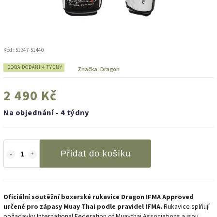
Kód:
51347-51440
DOBA DODÁNÍ 4 TÝDNY
Značka:
Dragon
2 490 Kč
Na objednání - 4 týdny
Přidat do košíku
Oficiální soutěžní boxerské rukavice Dragon IFMA Approved
určené pro zápasy Muay Thai podle pravidel IFMA.
Rukavice splňují
požadavky International Federation of Muaythai Associations a jsou