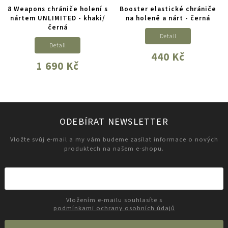
8 Weapons chrániče holení s
Booster elastické chrániče
nártem UNLIMITED - khaki/
na holeně a nárt - černá
černá
Detail
Detail
440 Kč
1 690 Kč
ODEBÍRAT NEWSLETTER
Vložte svůj e-mail a my vám budeme zasílat informace o nových
produktech na našem e-shopu.
Vložením e-mailu souhlasíte s
podmínkami ochrany osobních údajů