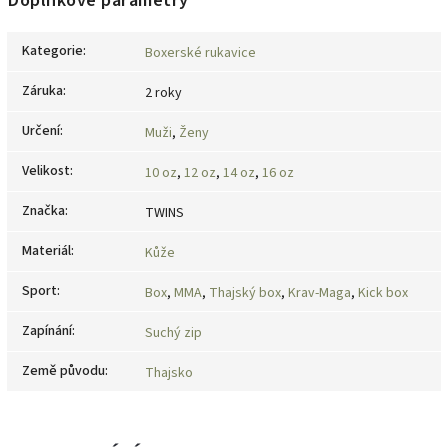
Doplňkové parametry
Kategorie
:
Boxerské rukavice
Záruka
:
2 roky
Určení
:
Muži
,
Ženy
Velikost
:
10 oz
,
12 oz
,
14 oz
,
16 oz
Značka
:
TWINS
Materiál
:
Kůže
Sport
:
Box
,
MMA
,
Thajský box
,
Krav-Maga
,
Kick box
Zapínání
:
Suchý zip
Země původu
:
Thajsko