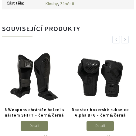
Část těla
:
Klouby
,
Zápěstí
SOUVISEJÍCÍ PRODUKTY
Previous
Next
8 Weapons chrániče holení s
Booster boxerské rukavice
nártem SHIFT - černá/černá
Alpha BFG - černá/černá
Detail
Detail