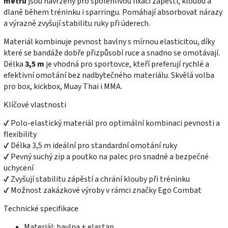
metru
jsou navrženy pro spolehlivou fixaci zápěstí, kloubů a
dlaně během tréninku i sparringu. Pomáhají absorbovat nárazy
a výrazně zvyšují stabilitu ruky při úderech.
Materiál kombinuje pevnost bavlny s mírnou elasticitou, díky
které se bandáže dobře přizpůsobí ruce a snadno se omotávají.
Délka
3,5 m
je vhodná pro sportovce, kteří preferují rychlé a
efektivní omotání bez nadbytečného materiálu. Skvělá volba
pro box, kickbox, Muay Thai i MMA.
Klíčové vlastnosti
✔ Polo-elastický materiál pro optimální kombinaci pevnosti a
flexibility
✔ Délka 3,5 m ideální pro standardní omotání ruky
✔ Pevný suchý zip a poutko na palec pro snadné a bezpečné
uchycení
✔ Zvyšují stabilitu zápěstí a chrání klouby při tréninku
✔ Možnost zakázkové výroby v rámci značky Ego Combat
Technické specifikace
Materiál: bavlna + elastan