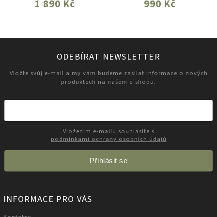
1 890 Kč
990 Kč
ODEBÍRAT NEWSLETTER
Vložte svůj e-mail a my vám budeme zasílat informace o nových
produktech na našem e-shopu.
Vložením e-mailu souhlasíte s
podmínkami ochrany osobních údajů
Přihlásit se
INFORMACE PRO VÁS