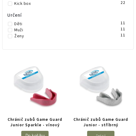
22
Kick box
Určení
11
Děti
11
Muži
11
Ženy
Chránič zubů Game Guard
Chránič zubů Game Guard
Junior Sparkle - vínový
Junior - stříbrný
Detail
Do košíku