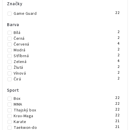
Značky
22
Game Guard
Barva
2
Bílá
2
Černá
4
Červená
2
Modrá
2
Stříbrná
4
Zelená
2
Žlutá
2
Vínová
2
Čirá
Sport
22
Box
22
MMA
22
Thajský box
22
Krav-Maga
21
Karate
21
Taekwon-do