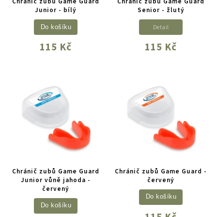
Chránič zubů Game Guard
Chránič zubů Game Guard
Junior - bílý
Senior - žlutý
Detail
Do košíku
115 Kč
115 Kč
Chránič zubů Game Guard
Chránič zubů Game Guard -
Junior vůně jahoda -
červený
červený
Do košíku
Do košíku
115 Kč