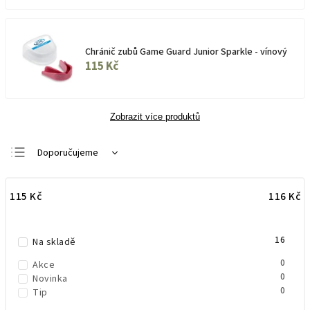
Chránič zubů Game Guard Junior Sparkle - vínový
115 Kč
Zobrazit více produktů
Doporučujeme
Nejlevnější
115
Kč
116
Kč
Nejdražší
Nejprodávanější
16
Abecedně
Na skladě
0
Akce
0
Novinka
0
Tip