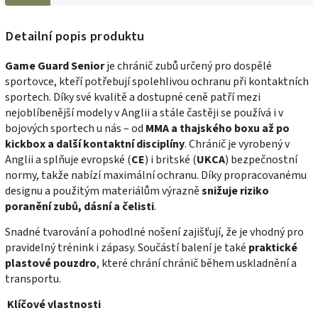
Detailní popis produktu
Game Guard Senior
je chránič zubů určený pro dospělé
sportovce, kteří potřebují spolehlivou ochranu při kontaktních
sportech. Díky své kvalitě a dostupné ceně patří mezi
nejoblíbenější modely v Anglii a stále častěji se používá i v
bojových sportech u nás – od
MMA a thajského boxu až po
kickbox a další kontaktní disciplíny
. Chránič je vyrobený v
Anglii a splňuje evropské (
CE
) i britské (
UKCA
) bezpečnostní
normy, takže nabízí maximální ochranu. Díky propracovanému
designu a použitým materiálům výrazně
snižuje riziko
poranění zubů, dásní a čelisti
.
Snadné tvarování a pohodlné nošení zajišťují, že je vhodný pro
pravidelný trénink i zápasy. Součástí balení je také
praktické
plastové pouzdro
, které chrání chránič během uskladnění a
transportu.
Klíčové vlastnosti