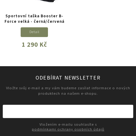
Sportovní taška Booster B-
Force velká - černá/červená
Detail
1 290 Kč
ODEBÍRAT NEWSLETTER
Vložte svůj e-mail a my vám budeme zasílat informace o nových
produktech na našem e-shopu.
Vložením e-mailu souhlasíte s
podmínkami ochrany osobních údajů