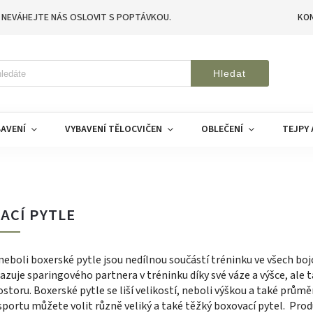
 NEVÁHEJTE NÁS OSLOVIT S POPTÁVKOU.
KO
Hledat
AVENÍ
VYBAVENÍ TĚLOCVIČEN
OBLEČENÍ
TEJPY 
ACÍ PYTLE
neboli boxerské pytle jsou nedílnou součástí tréninku ve všech bo
azuje sparingového partnera v tréninku díky své váze a výšce, ale
storu. Boxerské pytle se liší velikostí, neboli výškou a také pr
portu můžete volit různě veliký a také těžký boxovací pytel. Prod