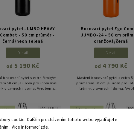
ovací pytel JUMBO HEAVY
Boxovací pytel Ego Co
 Combat - 50 cm průměr -
JUMBO-24 - 50 cm průmě
černá/neon zelená
oranžová/černá
Detail
Detail
5 190 Kč
4 790 Kč
od
od
í boxovací pytel s extra širokým
Masivní boxovací pytel s extra 
em 50 cm je určen pro intenzivní
průměrem 50 cm je určen pro int
ink v gymech i doma. Vyroben z
trénink v gymech i doma. Vyro
ho PVC, s rovnoměrnou výplní a
odolného PVC, s rovnoměrnou v
zesílenými švy, nabízí...
zesílenými švy, nabízí...
Kód:
EC0796
Kó
V ČR -
VÝROBA V ČR -
DNŮ
10 DNŮ
bory cookie. Dalším procházením tohoto webu vyjadřujete
áním.. Více informací
zde
.