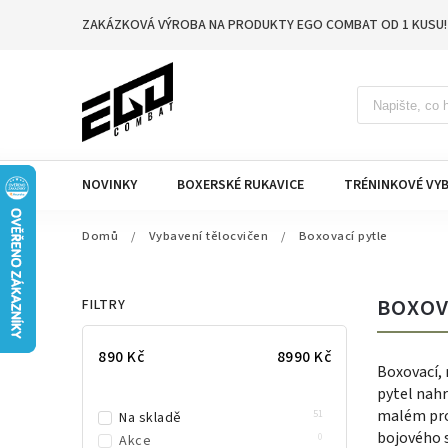
ZAKÁZKOVÁ VÝROBA NA PRODUKTY EGO COMBAT OD 1 KUSU!
NOVINKY
BOXERSKÉ RUKAVICE
TRÉNINKOVÉ VYB
Domů
/
Vybavení tělocvičen
/
Boxovací pytle
BOXOV
FILTRY
890
Kč
8990
Kč
Boxovací, 
pytel nahr
malém pro
51
Na skladě
bojového s
0
Akce