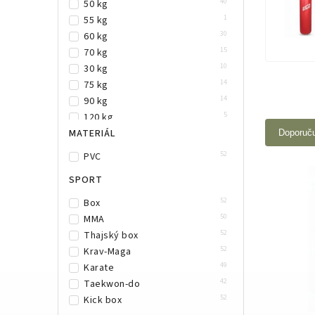
40
50 kg
3
Zelená
1
55 kg
3
Žlutá
30
60 kg
2
Černá/černá
15
70 kg
1
Vínová
10
30 kg
1
Žlutá/černá
14
75 kg
1
Vínová/bílá
14
90 kg
5
120 kg
MATERIÁL
Doporuč
52
PVC
SPORT
52
Box
50
MMA
52
Thajský box
52
Krav-Maga
49
Karate
42
Taekwon-do
52
Kick box