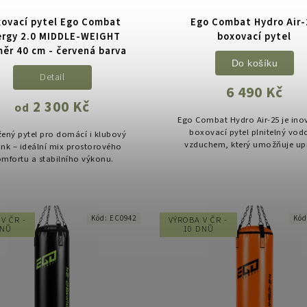
ovací pytel Ego Combat
Ego Combat Hydro Air
ergy 2.0 MIDDLE-WEIGHT
boxovací pytel
ěr 40 cm - červená barva
Do košíku
Detail
6 490 Kč
2 300 Kč
od
Ego Combat Hydro Air-25 je inov
boxovací pytel plnitelný vod
ený pytel pro domácí i klubový
vzduchem, který umožňuje upr
ink – ideální mix prostorového
tvrdost, hmotnost a celkový po
mfortu a stabilního výkonu.
úderu podle individuálních.
Kód:
EC0942
Kó
V ČR -
VÝROBA V ČR -
DNŮ
10 DNŮ