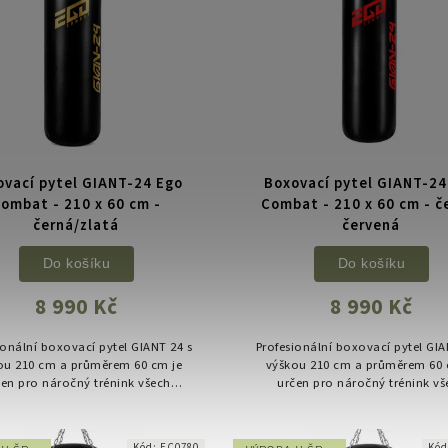
ovací pytel GIANT-24 Ego
Boxovací pytel GIANT-24
ombat - 210 x 60 cm -
Combat - 210 x 60 cm - č
černá/zlatá
červená
Do košíku
Do košíku
8 990 Kč
8 990 Kč
ionální boxovací pytel GIANT 24 s
Profesionální boxovací pytel GIA
ou 210 cm a průměrem 60 cm je
výškou 210 cm a průměrem 60 
čen pro náročný trénink všech
určen pro náročný trénink vš
vých sportů. Extra velký objem,
bojových sportů. Extra velký o
ysoká hmotnost a robustní...
vysoká hmotnost a robustní.
Kód:
EC0780
Kó