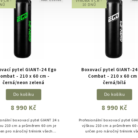
V ČR -
VÝROBA V ČR -
DNŮ
10 DNŮ
ovací pytel GIANT-24 Ego
Boxovací pytel GIANT-24
ombat - 210 x 60 cm -
Combat - 210 x 60 cm
černá/neon zelená
černá/bílá
Do košíku
Do košíku
8 990 Kč
8 990 Kč
ionální boxovací pytel GIANT 24 s
Profesionální boxovací pytel GIA
ou 210 cm a průměrem 60 cm je
výškou 210 cm a průměrem 60 
čen pro náročný trénink všech
určen pro náročný trénink vš
vých sportů. Extra velký objem,
bojových sportů. Extra velký o