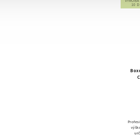
VÝROBA 
10 
Box
C
Profes
výšk
ur
bojo