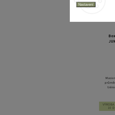
Nastavení
Box
JU
Masivn
průměr
trén
odolné
VÝROBA 
10 