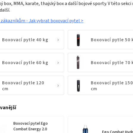
ký box, MMA, karate, thajský box a další bojové sporty. V této sekc
další.
ákazníkům - Jak vybrat boxovací pytel >
Boxovací pytle 40 kg
Boxovací pytle 50 
Boxovací pytle 60 kg
Boxovací pytle 70 
Boxovací pytle 120
Boxovací pytle 150
cm
cm
vanější
Boxovací pytel Ego
Combat Energy 2.0
Ego Combat Hyd