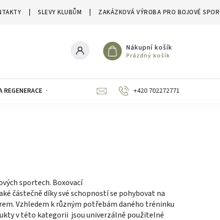
NTAKTY
SLEVY KLUBŮM
ZAKÁZKOVÁ VÝROBA PRO BOJOVÉ SPOR
Nákupní košík
Prázdný košík
A REGENERACE
ZNAČKY
SLEVY A VÝPRODEJE
+420 702272771
jových sportech. Boxovací
 také částečně díky své schopností se pohybovat na
ůměrem. Vzhledem k různým potřebám daného tréninku
ukty v této kategorii jsou univerzálně použitelné