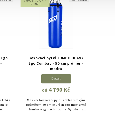
VÝROBA V ČR -
10 DNŮ
 Ego
Boxovací pytel JUMBO HEAVY
 -
Ego Combat - 50 cm průměr -
modrá
Detail
4 790 Kč
od
NT 24 s
Masivní boxovací pytel s extra širokým
cm je
průměrem 50 cm je určen pro intenzivní
ech
trénink v gymech i doma. Vyroben z
bjem,
odolného PVC, s rovnoměrnou výplní a