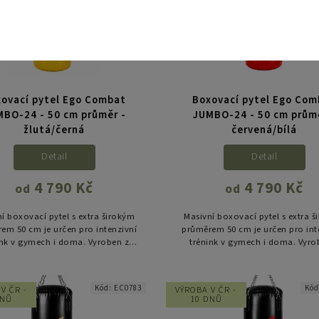
ovací pytel Ego Combat
Boxovací pytel Ego Co
MBO-24 - 50 cm průměr -
JUMBO-24 - 50 cm průmě
žlutá/černá
červená/bílá
Detail
Detail
4 790 Kč
4 790 Kč
od
od
í boxovací pytel s extra širokým
Masivní boxovací pytel s extra 
em 50 cm je určen pro intenzivní
průměrem 50 cm je určen pro int
ink v gymech i doma. Vyroben z
trénink v gymech i doma. Vyro
ho PVC, s rovnoměrnou výplní a
odolného PVC, s rovnoměrnou v
zesílenými švy, nabízí...
zesílenými švy, nabízí...
Kód:
EC0783
Kó
V ČR -
VÝROBA V ČR -
DNŮ
10 DNŮ