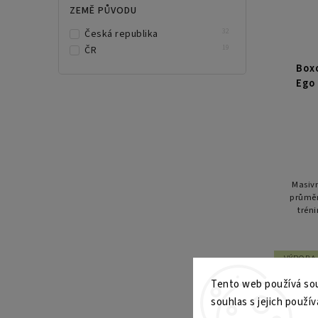
ZEMĚ PŮVODU
32
Česká republika
19
ČR
Box
Ego
Masivn
průměr
trén
odolné
VÝROBA 
10 
Tento web používá sou
souhlas s jejich použív