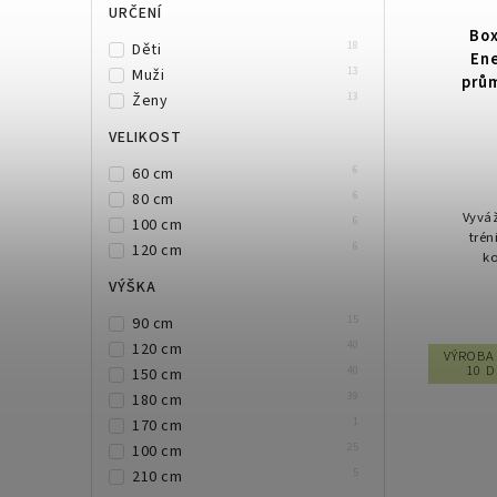
URČENÍ
Box
18
Děti
En
13
Muži
prům
13
Ženy
VELIKOST
6
60 cm
6
80 cm
Vyváž
6
100 cm
trén
6
120 cm
ko
VÝŠKA
15
90 cm
40
120 cm
VÝROBA 
10 
40
150 cm
39
180 cm
1
170 cm
25
100 cm
5
210 cm