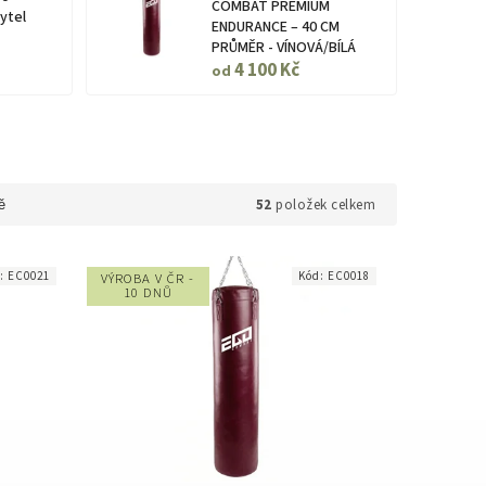
COMBAT PREMIUM
ytel
ENDURANCE – 40 CM
PRŮMĚR - VÍNOVÁ/BÍLÁ
4 100 Kč
od
52
položek celkem
ě
d:
EC0021
Kód:
EC0018
VÝROBA V ČR -
10 DNŮ