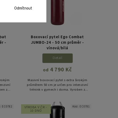
Odmítnout
mbat
Boxovací pytel Ego Combat
r -
JUMBO-24 - 50 cm průměr -
vínová/bílá
Detail
4 790 Kč
od
širokým
Masivní boxovací pytel s extra širokým
enzivní
průměrem 50 cm je určen pro intenzivní
ben z
trénink v gymech i doma. Vyroben z
ýplní a
odolného PVC, s rovnoměrnou výplní a
zesílenými švy, nabízí...
d:
EC0782
Kód:
EC0781
VÝROBA V ČR -
10 DNŮ