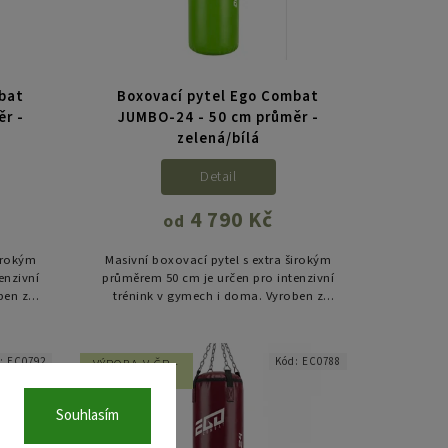
mbat
Boxovací pytel Ego Combat
r -
JUMBO-24 - 50 cm průměr -
zelená/bílá
Detail
4 790 Kč
od
širokým
Masivní boxovací pytel s extra širokým
enzivní
průměrem 50 cm je určen pro intenzivní
ben z
trénink v gymech i doma. Vyroben z
ýplní a
odolného PVC, s rovnoměrnou výplní a
zesílenými švy, nabízí...
d:
EC0792
Kód:
EC0788
VÝROBA V ČR -
10 DNŮ
Souhlasím