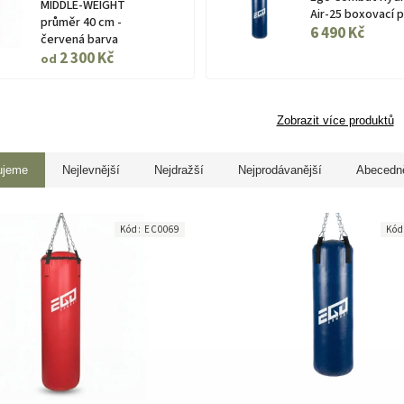
MIDDLE-WEIGHT
Air-25 boxovací p
průměr 40 cm -
6 490 Kč
červená barva
2 300 Kč
od
Zobrazit více produktů
ujeme
Nejlevnější
Nejdražší
Nejprodávanější
Abecedn
Kód:
EC0069
Kó