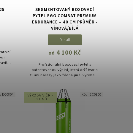
-25
SEGMENTOVANÝ BOXOVACÍ
PYTEL EGO COMBAT PREMIUM
ENDURANCE – 40 CM PRŮMĚR -
VÍNOVÁ/BÍLÁ
Detail
4 100 Kč
ativní
od
ou i
avit
Profesionální boxovací pytel s
cit z
patentovanou výplní, která drží tvar a
..
tlumí nárazy jako žádná jiná. Vyrobeno
v ČR pro skutečnou zátěž
d:
EC0804
Kód:
EC0800
VÝROBA V ČR -
10 DNŮ