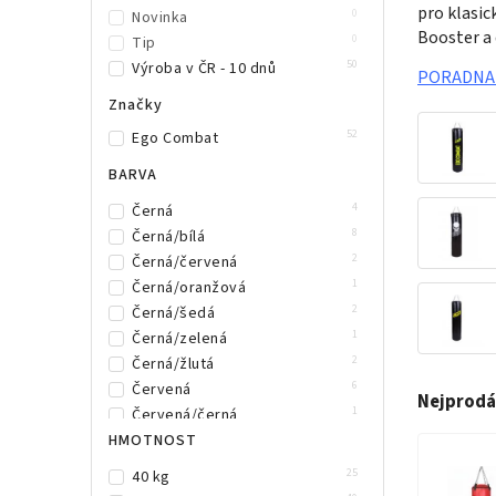
pro klasic
0
Novinka
Booster a 
0
Tip
50
Výroba v ČR - 10 dnů
PORADNA z
Značky
52
Ego Combat
BARVA
4
Černá
8
Černá/bílá
2
Černá/červená
1
Černá/oranžová
2
Černá/šedá
1
Černá/zelená
2
Černá/žlutá
6
Červená
Nejprodá
1
Červená/černá
6
HMOTNOST
Modrá
3
Oranžová
25
40 kg
4
Šedá