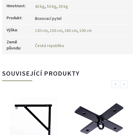
Hmotnost
:
40 kg
,
50 kg
,
30 kg
Produkt
:
Boxovací pytel
Výška
:
120 cm
,
150 cm
,
180 cm
,
100 cm
Země
Česká republika
původu
:
SOUVISEJÍCÍ PRODUKTY
Previous
Next