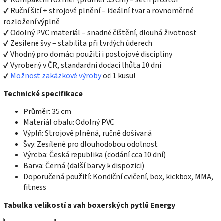
✔ Kompaktní rozměr (průměr 35 cm) – šetří prostor
✔ Ruční šití + strojové plnění – ideální tvar a rovnoměrné
rozložení výplně
✔ Odolný PVC materiál – snadné čištění, dlouhá životnost
✔ Zesílené švy – stabilita při tvrdých úderech
✔ Vhodný pro domácí použití i postojové disciplíny
✔ Vyrobený v ČR, standardní dodací lhůta 10 dní
✔
Možnost zakázkové výroby
od 1 kusu!
Technické specifikace
Průměr: 35 cm
Materiál obalu: Odolný PVC
Výplň: Strojově plněná, ručně došívaná
Švy: Zesílené pro dlouhodobou odolnost
Výroba: Česká republika (dodání cca 10 dní)
Barva: Černá (další barvy k dispozici)
Doporučená použití: Kondiční cvičení, box, kickbox, MMA,
fitness
Tabulka velikostí a vah boxerských pytlů Energy