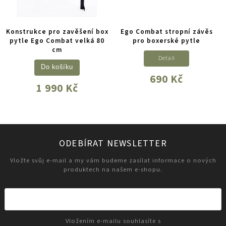
Konstrukce pro zavěšení box
Ego Combat stropní závěs
pytle Ego Combat velká 80
pro boxerské pytle
cm
Detail
Do košíku
690 Kč
1 990 Kč
ODEBÍRAT NEWSLETTER
Vložte svůj e-mail a my vám budeme zasílat informace o nových
produktech na našem e-shopu.
Vložením e-mailu souhlasíte s