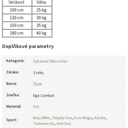
Velikost
Váha
100 cm
25 kg
120 cm
30 kg
150 cm
35 kg
180 cm
40 kg
Doplňkové parametry
Kategorie
:
Vybavení tělocvičen
Záruka
:
2 roky
Barva
:
Žlutá
Značka
:
Ego Combat
Materiál
:
PVC
Box
,
MMA
,
Thajský box
,
Krav-Maga
,
Karate
,
Sport
:
Taekwon-do
,
Kick box