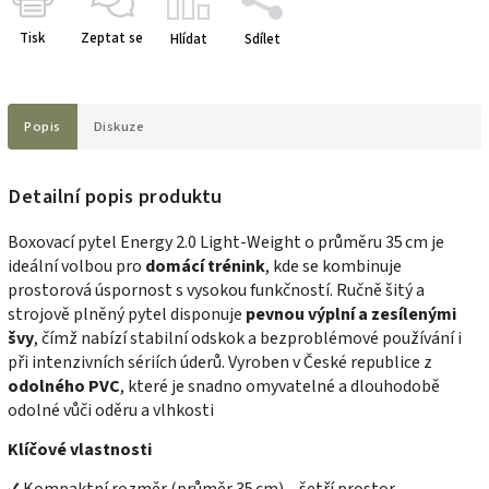
Tisk
Zeptat se
Hlídat
Sdílet
Popis
Diskuze
Detailní popis produktu
Boxovací pytel Energy 2.0 Light‑Weight o průměru 35 cm je
ideální volbou pro
domácí trénink
, kde se kombinuje
prostorová úspornost s vysokou funkčností. Ručně šitý a
strojově plněný pytel disponuje
pevnou výplní a zesílenými
švy
, čímž nabízí stabilní odskok a bezproblémové používání i
při intenzivních sériích úderů. Vyroben v České republice z
odolného PVC
, které je snadno omyvatelné a dlouhodobě
odolné vůči oděru a vlhkosti
Klíčové vlastnosti