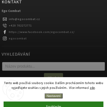
KONTAKT
Ego Combat
info
@
egocombat.cz
+420 702272771
https://www.facebook.com/egocombat.cz/
egocombat
VYHLEDÁVÁNÍ
Hledat
Tento web používá soubory cookie. Dalším procházením tohoto webu
vyjadřujete souhlas s jejich používáním.. Více informací
zde
.
Copyright 2026
egocombat.cz
. Všechna práva vyhrazena.
Nastavení
Upravit nastavení cookies
Souhlasím