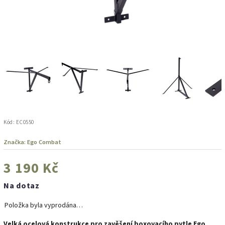
Kód:
EC0550
Značka:
Ego Combat
3 190 Kč
Na dotaz
Položka byla vyprodána…
Velká ocelová konstrukce pro zavěšení boxovacího pytle Ego