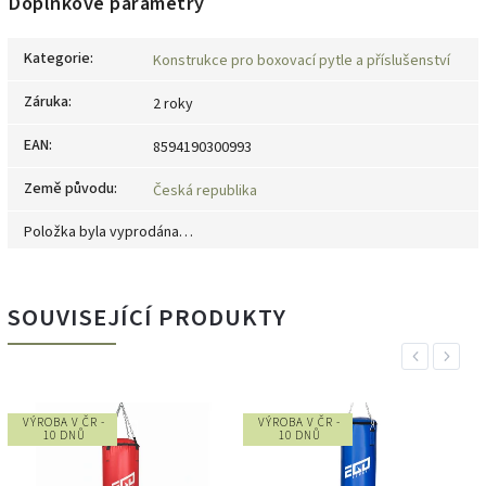
Doplňkové parametry
Kategorie
:
Konstrukce pro boxovací pytle a příslušenství
Záruka
:
2 roky
EAN
:
8594190300993
Země původu
:
Česká republika
Položka byla vyprodána…
SOUVISEJÍCÍ PRODUKTY
Previous
Next
VÝROBA V ČR -
VÝROBA V ČR -
10 DNŮ
10 DNŮ