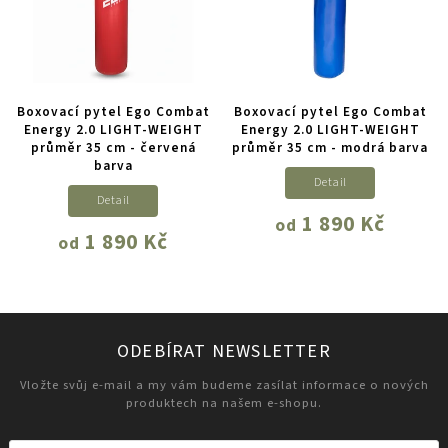
Boxovací pytel Ego Combat
Boxovací pytel Ego Combat
Energy 2.0 LIGHT-WEIGHT
Energy 2.0 LIGHT-WEIGHT
průměr 35 cm - červená
průměr 35 cm - modrá barva
barva
Detail
Detail
1 890 Kč
od
1 890 Kč
od
ODEBÍRAT NEWSLETTER
Vložte svůj e-mail a my vám budeme zasílat informace o nových
produktech na našem e-shopu.