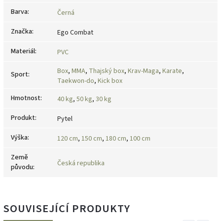
Barva
:
Černá
Značka
:
Ego Combat
Materiál
:
PVC
Box
,
MMA
,
Thajský box
,
Krav-Maga
,
Karate
,
Sport
:
Taekwon-do
,
Kick box
Hmotnost
:
40 kg
,
50 kg
,
30 kg
Produkt
:
Pytel
Výška
:
120 cm
,
150 cm
,
180 cm
,
100 cm
Země
Česká republika
původu
:
SOUVISEJÍCÍ PRODUKTY