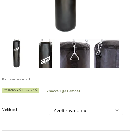
Kód:
Zvolte variantu
VÝROBA V ČR - 10 DNŮ
Značka:
Ego Combat
Velikost