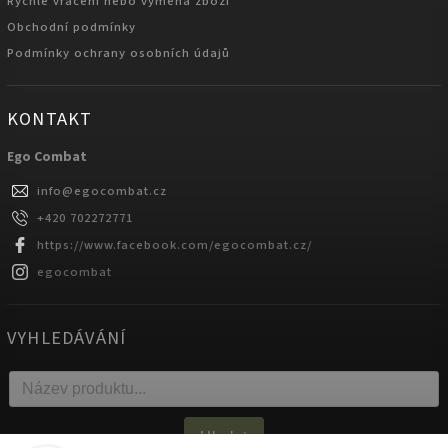
Rychlé vrácení nebo výměna zboží
Obchodní podmínky
Podmínky ochrany osobních údajů
KONTAKT
Ego Combat
info
@
egocombat.cz
+420 702272771
https://www.facebook.com/egocombat.cz/
egocombat
VYHLEDÁVÁNÍ
Hledat