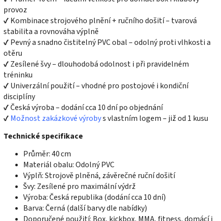
provoz
✔ Kombinace strojového plnění + ručního došití – tvarová
stabilita a rovnováha výplně
✔ Pevný a snadno čistitelný PVC obal – odolný proti vlhkosti a
otěru
✔ Zesílené švy – dlouhodobá odolnost i při pravidelném
tréninku
✔ Univerzální použití – vhodné pro postojové i kondiční
disciplíny
✔ Česká výroba – dodání cca 10 dní po objednání
✔
Možnost zakázkové výroby
s vlastním logem – již od 1 kusu
Technické specifikace
Průměr: 40 cm
Materiál obalu: Odolný PVC
Výplň: Strojově plněná, závěrečné ruční došití
Švy: Zesílené pro maximální výdrž
Výroba: Česká republika (dodání cca 10 dní)
Barva: Černá (další barvy dle nabídky)
Doporučené použití: Box, kickbox, MMA, fitness, domácí i