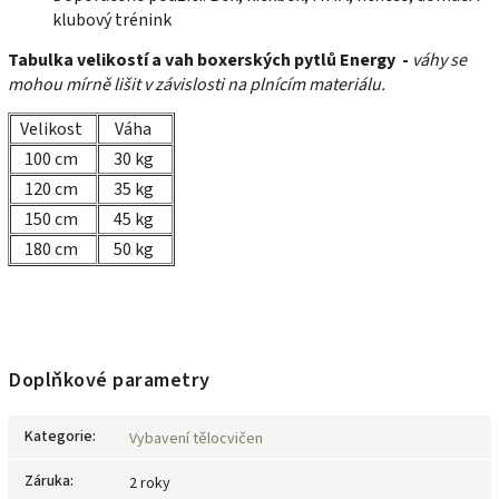
klubový trénink
Tabulka velikostí a vah boxerských pytlů Energy -
váhy se
mohou mírně lišit v závislosti na plnícím materiálu.
Velikost
Váha
100 cm
30 kg
120 cm
35 kg
150 cm
45 kg
180 cm
50 kg
Doplňkové parametry
Kategorie
:
Vybavení tělocvičen
Záruka
:
2 roky