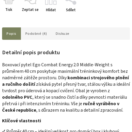
Tisk
Zeptat se
Hlídat
Sdílet
Popis
Podobné (4)
Diskuze
Detailní popis produktu
Boxovací pytel Ego Combat Energy 2.0 Middle‑Weight s
průměrem 40 cm poskytuje maximální tréninkový komfort bez
nadměrné zátěže prostoru. Díky
kombinaci strojového plnění
a ručního došití
získává pytel přesný tvar, stálou výšku a ideální
tvrdost pro úderová a kopací cvičení. Obal je vyroben z
odolného PVC
, který se snadno čistí a díky pevnosti materiálu
přetrvá i při intenzivním tréninku. Vše je
ručně vyráběno v
České republice
, s důrazem na kvalitu a detailní zpracování.
Klíčové vlastnosti
✔ Průměr 40 cm – ideální velikost pro domácí box i klubový