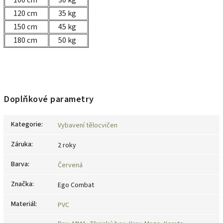
120 cm
35 kg
150 cm
45 kg
180 cm
50 kg
Doplňkové parametry
Kategorie
:
Vybavení tělocvičen
Záruka
:
2 roky
Barva
:
Červená
Značka
:
Ego Combat
Materiál
:
PVC