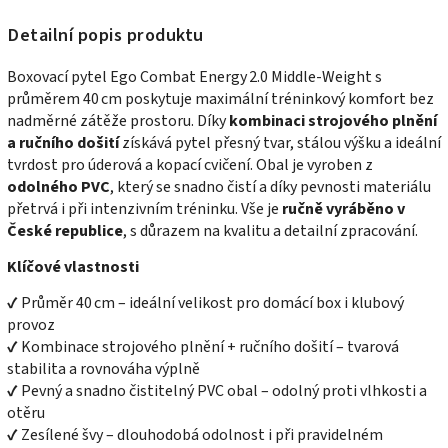
Detailní popis produktu
Boxovací pytel Ego Combat Energy 2.0 Middle‑Weight s
průměrem 40 cm poskytuje maximální tréninkový komfort bez
nadměrné zátěže prostoru. Díky
kombinaci strojového plnění
a ručního došití
získává pytel přesný tvar, stálou výšku a ideální
tvrdost pro úderová a kopací cvičení. Obal je vyroben z
odolného PVC
, který se snadno čistí a díky pevnosti materiálu
přetrvá i při intenzivním tréninku. Vše je
ručně vyráběno v
České republice
, s důrazem na kvalitu a detailní zpracování.
Klíčové vlastnosti
✔ Průměr 40 cm – ideální velikost pro domácí box i klubový
provoz
✔ Kombinace strojového plnění + ručního došití – tvarová
stabilita a rovnováha výplně
✔ Pevný a snadno čistitelný PVC obal – odolný proti vlhkosti a
otěru
✔ Zesílené švy – dlouhodobá odolnost i při pravidelném