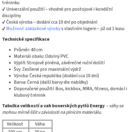
tréninku
✔ Univerzální použití – vhodné pro postojové i kondiční
disciplíny
✔ Česká výroba – dodání cca 10 dní po objednání
✔
Možnost zakázkové výroby
s vlastním logem – již od 1 kusu
Technické specifikace
Průměr: 40 cm
Materiál obalu: Odolný PVC
Výplň: Strojově plněná, závěrečné ruční došití
Švy: Zesílené pro maximální výdrž
Výroba: Česká republika (dodání cca 10 dní)
Barva: Černá (další barvy dle nabídky)
Doporučené použití: Box, kickbox, MMA, fitness, domácí i
klubový trénink
Tabulka velikostí a vah boxerských pytlů Energy -
váhy se
mohou mírně lišit v závislosti na plnícím materiálu.
Velikost
Váha
100 cm
30 kg