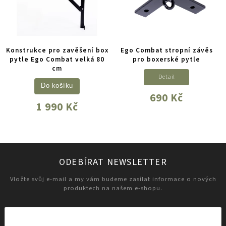
Konstrukce pro zavěšení box
Ego Combat stropní závěs
pytle Ego Combat velká 80
pro boxerské pytle
cm
Detail
Do košíku
690 Kč
1 990 Kč
ODEBÍRAT NEWSLETTER
Vložte svůj e-mail a my vám budeme zasílat informace o nových
produktech na našem e-shopu.