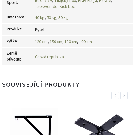
Box
,
MMA
,
Thajský box
,
Krav-Maga
,
Karate
,
Sport
:
Taekwon-do
,
Kick box
Hmotnost
:
40 kg
,
50 kg
,
30 kg
Produkt
:
Pytel
Výška
:
120 cm
,
150 cm
,
180 cm
,
100 cm
Země
Česká republika
původu
:
SOUVISEJÍCÍ PRODUKTY
Previous
Next