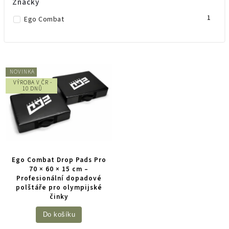
Značky
1
Ego Combat
NOVINKA
VÝROBA V ČR -
10 DNŮ
Ego Combat Drop Pads Pro
70 × 60 × 15 cm –
Profesionální dopadové
polštáře pro olympijské
činky
Do košíku