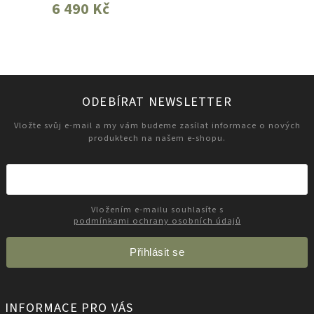
6 490 Kč
ODEBÍRAT NEWSLETTER
Vložte svůj e-mail a my vám budeme zasílat informace o nových
produktech na našem e-shopu.
Vložením e-mailu souhlasíte s
podmínkami ochrany osobních údajů
Přihlásit se
INFORMACE PRO VÁS