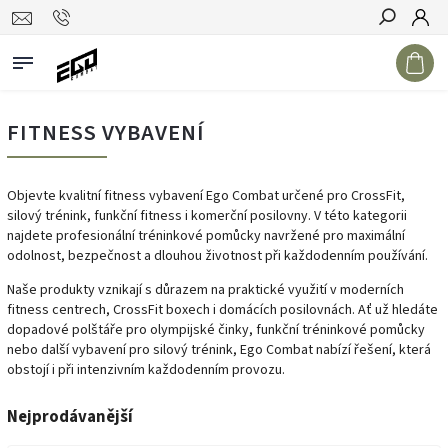
Hledat
FITNESS VYBAVENÍ
Objevte kvalitní fitness vybavení Ego Combat určené pro CrossFit,
silový trénink, funkční fitness i komerční posilovny. V této kategorii
najdete profesionální tréninkové pomůcky navržené pro maximální
odolnost, bezpečnost a dlouhou životnost při každodenním používání.
Naše produkty vznikají s důrazem na praktické využití v moderních
fitness centrech, CrossFit boxech i domácích posilovnách. Ať už hledáte
dopadové polštáře pro olympijské činky, funkční tréninkové pomůcky
nebo další vybavení pro silový trénink, Ego Combat nabízí řešení, která
obstojí i při intenzivním každodenním provozu.
Nejprodávanější