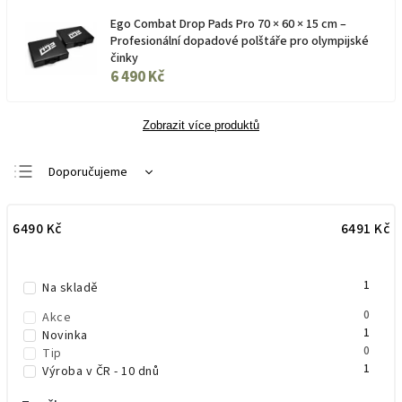
Ego Combat Drop Pads Pro 70 × 60 × 15 cm –
Profesionální dopadové polštáře pro olympijské
činky
6 490 Kč
Zobrazit více produktů
Doporučujeme
Nejlevnější
6490
Kč
6491
Kč
Nejdražší
Nejprodávanější
1
Abecedně
Na skladě
0
Akce
1
Novinka
0
Tip
1
Výroba v ČR - 10 dnů