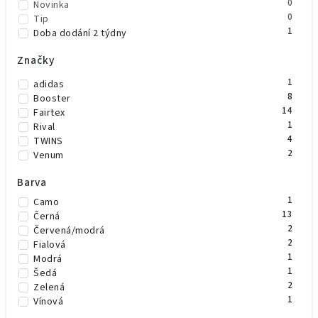
0
Novinka
0
Tip
1
Doba dodání 2 týdny
Značky
1
adidas
8
Booster
14
Fairtex
1
Rival
4
TWINS
2
Venum
Barva
1
Camo
13
Černá
2
Červená/modrá
2
Fialová
1
Modrá
1
Šedá
2
Zelená
1
Vínová