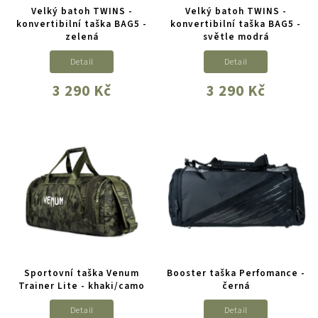
Velký batoh TWINS -
Velký batoh TWINS -
konvertibilní taška BAG5 -
konvertibilní taška BAG5 -
zelená
světle modrá
Detail
Detail
3 290 Kč
3 290 Kč
Sportovní taška Venum
Booster taška Perfomance -
Trainer Lite - khaki/camo
černá
Detail
Detail