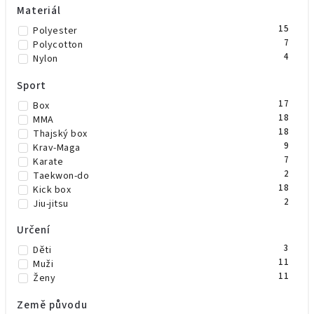
Materiál
15
Polyester
7
Polycotton
4
Nylon
Sport
17
Box
18
MMA
18
Thajský box
9
Krav-Maga
7
Karate
2
Taekwon-do
18
Kick box
2
Jiu-jitsu
Určení
3
Děti
11
Muži
11
Ženy
Země původu