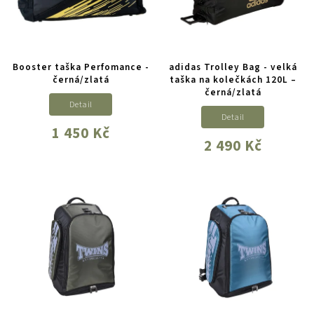
Booster taška Perfomance -
adidas Trolley Bag - velká
černá/zlatá
taška na kolečkách 120L –
černá/zlatá
Detail
Detail
1 450 Kč
2 490 Kč