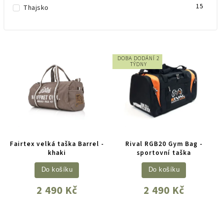
15
Thajsko
DOBA DODÁNÍ 2
TÝDNY
Fairtex velká taška Barrel -
Rival RGB20 Gym Bag -
khaki
sportovní taška
Do košíku
Do košíku
2 490 Kč
2 490 Kč