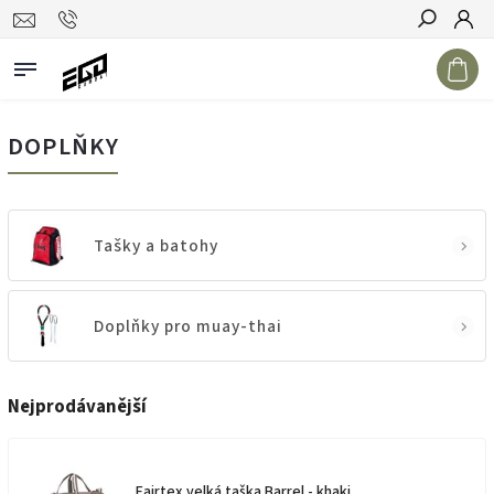
Hledat
DOPLŇKY
Tašky a batohy
Doplňky pro muay-thai
Nejprodávanější
Fairtex velká taška Barrel - khaki