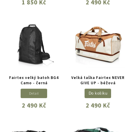
1 850 Kč
2 490 Kč
Fairtex velký batoh BG4
Velká taška Fairtex NEVER
Camo - černá
GIVE UP - béžová
Detail
Do košíku
2 490 Kč
2 490 Kč