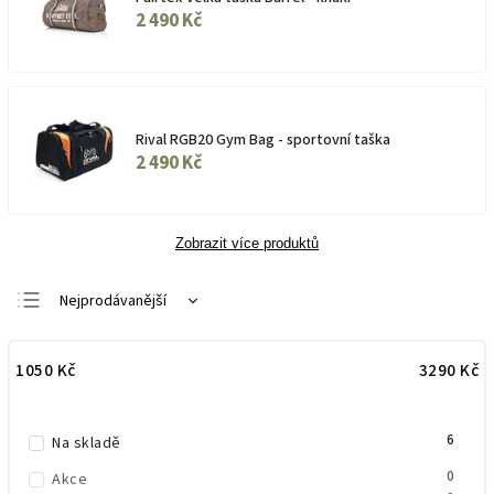
2 490 Kč
Rival RGB20 Gym Bag - sportovní taška
2 490 Kč
Zobrazit více produktů
Nejprodávanější
Doporučujeme
1050
Kč
3290
Kč
Nejlevnější
Nejdražší
6
Abecedně
Na skladě
0
Akce