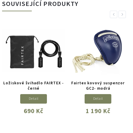
SOUVISEJÍCÍ PRODUKTY
Previous
Next
Ložiskové švihadlo FAIRTEX -
Fairtex kovový suspenzor
černé
GC2- modrá
Detail
Detail
690 Kč
1 190 Kč