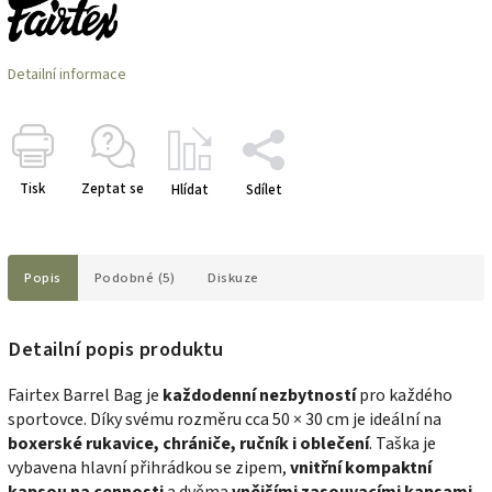
Detailní informace
Tisk
Zeptat se
Hlídat
Sdílet
Popis
Podobné (5)
Diskuze
Detailní popis produktu
Fairtex Barrel Bag je
každodenní nezbytností
pro každého
sportovce. Díky svému rozměru cca 50 × 30 cm je ideální na
boxerské rukavice, chrániče, ručník i oblečení
. Taška je
vybavena hlavní přihrádkou se zipem,
vnitřní kompaktní
kapsou na cennosti
a dvěma
vnějšími zasouvacími kapsami