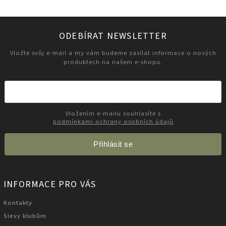
ODEBÍRAT NEWSLETTER
Vložte svůj e-mail a my vám budeme zasílat informace o nových
produktech na našem e-shopu.
Vložením e-mailu souhlasíte s
podmínkami ochrany osobních údajů
Přihlásit se
INFORMACE PRO VÁS
Kontakty
Slevy klubům