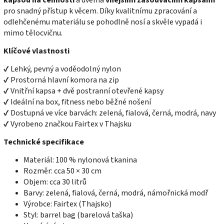
pro snadný přístup k věcem. Díky kvalitnímu zpracování a
odlehčenému materiálu se pohodlně nosí a skvěle vypadá i
mimo tělocvičnu.
Klíčové vlastnosti
✔ Lehký, pevný a voděodolný nylon
✔ Prostorná hlavní komora na zip
✔ Vnitřní kapsa + dvě postranní otevřené kapsy
✔ Ideální na box, fitness nebo běžné nošení
✔ Dostupná ve více barvách: zelená, fialová, černá, modrá, navy
✔ Vyrobeno značkou Fairtex v Thajsku
Technické specifikace
Materiál: 100 % nylonová tkanina
Rozměr: cca 50 × 30 cm
Objem: cca 30 litrů
Barvy: zelená, fialová, černá, modrá, námořnická modř
Výrobce: Fairtex (Thajsko)
Styl: barrel bag (barelová taška)