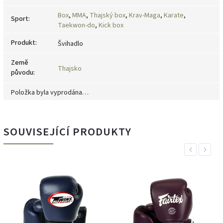
Box
,
MMA
,
Thajský box
,
Krav-Maga
,
Karate
,
Sport
:
Taekwon-do
,
Kick box
Produkt
:
Švihadlo
Země
Thajsko
původu
:
Položka byla vyprodána…
SOUVISEJÍCÍ PRODUKTY
Previous
Next