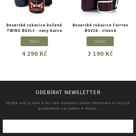
Boxerské rukavice kožené
Boxerské rukavice Fairtex
TWINS BGVL3 - navy barva
BGV16 - vínová
Detail
Detail
4 290 Kč
3 190 Kč
ODEBÍRAT NEWSLETTER
Vložte svůj e-mail a my vám budeme zasílat informace o nových
produktech na našem e-shopu.