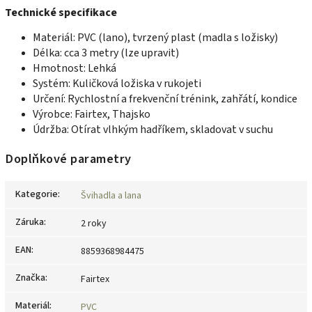
Technické specifikace
Materiál: PVC (lano), tvrzený plast (madla s ložisky)
Délka: cca 3 metry (lze upravit)
Hmotnost: Lehká
Systém: Kuličková ložiska v rukojeti
Určení: Rychlostní a frekvenční trénink, zahřátí, kondice
Výrobce: Fairtex, Thajsko
Údržba: Otírat vlhkým hadříkem, skladovat v suchu
Doplňkové parametry
Kategorie
:
Švihadla a lana
Záruka
:
2 roky
EAN
:
8859368984475
Značka
:
Fairtex
Materiál
:
PVC