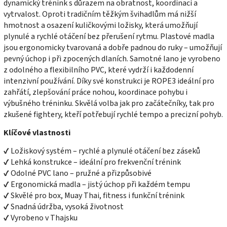
dynamický trénink
s důrazem na obratnost, koordinaci a
vytrvalost. Oproti tradičním těžkým švihadlům má
nižší
hmotnost a osazení kuličkovými ložisky
, která umožňují
plynulé a rychlé otáčení
bez přerušení rytmu.
Plastové madla
jsou ergonomicky tvarovaná a dobře padnou do ruky – umožňují
pevný úchop i při zpocených dlaních. Samotné lano je vyrobeno
z
odolného a flexibilního PVC
, které vydrží i každodenní
intenzivní používání. Díky své konstrukci je ROPE3 ideální pro
zahřátí, zlepšování práce nohou, koordinace pohybu i
výbušného tréninku
. Skvělá volba jak pro začátečníky, tak pro
zkušené fightery, kteří potřebují rychlé tempo a precizní pohyb.
Klíčové vlastnosti
✔ Ložiskový systém – rychlé a plynulé otáčení bez záseků
✔ Lehká konstrukce – ideální pro frekvenční trénink
✔ Odolné PVC lano – pružné a přizpůsobivé
✔ Ergonomická madla – jistý úchop při každém tempu
✔ Skvělé pro box, Muay Thai, fitness i funkční trénink
✔ Snadná údržba, vysoká životnost
✔ Vyrobeno v Thajsku