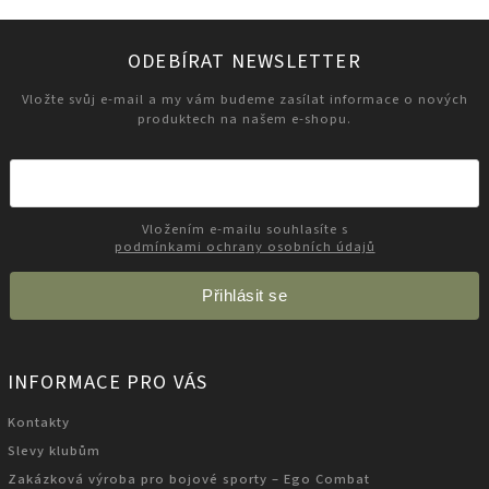
ODEBÍRAT NEWSLETTER
Vložte svůj e-mail a my vám budeme zasílat informace o nových
produktech na našem e-shopu.
Vložením e-mailu souhlasíte s
podmínkami ochrany osobních údajů
Přihlásit se
INFORMACE PRO VÁS
Kontakty
Slevy klubům
Zakázková výroba pro bojové sporty – Ego Combat