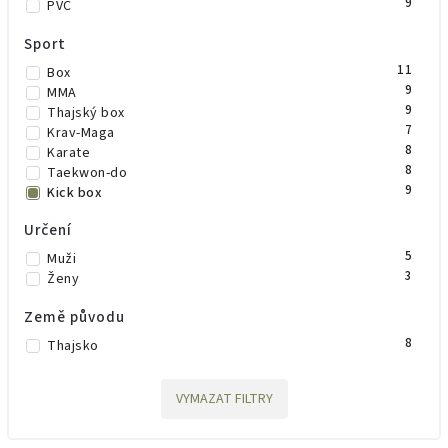
9
PVC
Sport
11
Box
9
MMA
9
Thajský box
7
Krav-Maga
8
Karate
8
Taekwon-do
9
Kick box
Určení
5
Muži
3
Ženy
Země původu
8
Thajsko
VYMAZAT FILTRY