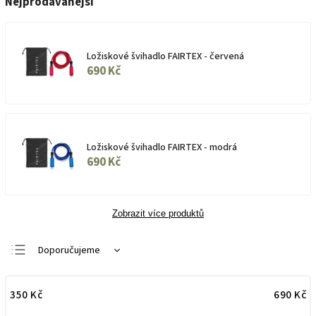
Nejprodávanější
Ložiskové švihadlo FAIRTEX - červená
690 Kč
Ložiskové švihadlo FAIRTEX - modrá
690 Kč
Zobrazit více produktů
Doporučujeme
Nejlevnější
350
Kč
690
Kč
Nejdražší