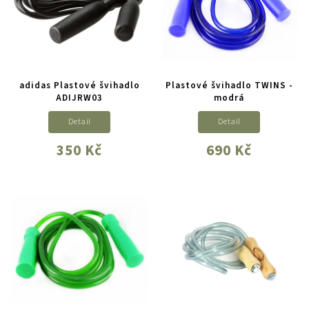
adidas Plastové švihadlo
Plastové švihadlo TWINS -
ADIJRW03
modrá
Detail
Detail
350 Kč
690 Kč