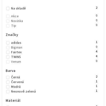
Nejprodávanější
2
Abecedně
Na skladě
0
Akce
0
Novinka
0
Tip
Značky
1
adidas
0
Bigman
4
Fairtex
4
TWINS
0
Venum
Barva
2
Černá
1
Červená
1
Modrá
1
Neonově zelená
Materiál