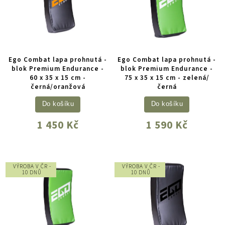
Ego Combat lapa prohnutá -
Ego Combat lapa prohnutá -
blok Premium Endurance -
blok Premium Endurance -
60 x 35 x 15 cm -
75 x 35 x 15 cm - zelená/
černá/oranžová
černá
Do košíku
Do košíku
1 450 Kč
1 590 Kč
VÝROBA V ČR -
VÝROBA V ČR -
10 DNŮ
10 DNŮ