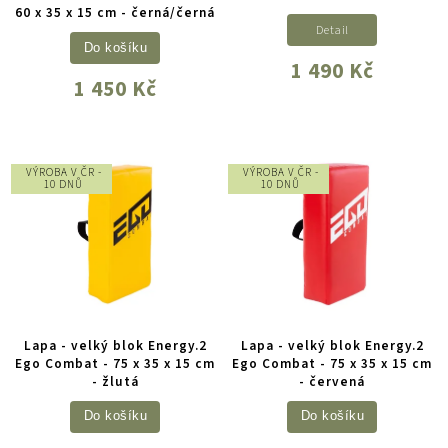
60 x 35 x 15 cm - černá/černá
Detail
Do košíku
1 490 Kč
1 450 Kč
VÝROBA V ČR -
VÝROBA V ČR -
10 DNŮ
10 DNŮ
Lapa - velký blok Energy.2
Lapa - velký blok Energy.2
Ego Combat - 75 x 35 x 15 cm
Ego Combat - 75 x 35 x 15 cm
- žlutá
- červená
Do košíku
Do košíku