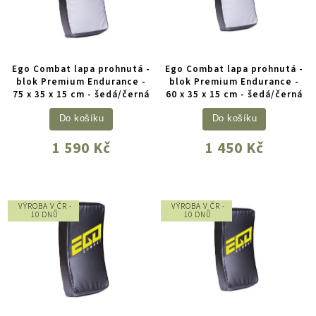
Ego Combat lapa prohnutá -
Ego Combat lapa prohnutá -
blok Premium Endurance -
blok Premium Endurance -
75 x 35 x 15 cm - šedá/černá
60 x 35 x 15 cm - šedá/černá
Do košíku
Do košíku
1 590 Kč
1 450 Kč
VÝROBA V ČR -
VÝROBA V ČR -
10 DNŮ
10 DNŮ