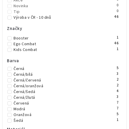
Akce
0
Novinka
0
Tip
46
Výroba v ČR - 10 dnů
Značky
1
Booster
46
Ego Combat
1
Kids Combat
Barva
5
Černá
3
Černá/bílá
2
Černá/červená
2
Černá/oranžová
4
Černá/šedá
3
Černá/žlutá
7
Červená
7
Modrá
5
Oranžová
1
Šedá
4
Zelená