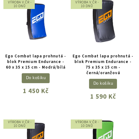
VÝROBA V ČR -
VÝROBA V ČR -
10 DNŮ
10 DNŮ
Ego Combat lapa prohnutá -
Ego Combat lapa prohnutá -
blok Premium Endurance -
blok Premium Endurance -
60 x 35 x 15 cm - Modrá/bílá
75 x 35 x 15 cm -
černá/oranžová
Do košíku
Do košíku
1 450 Kč
1 590 Kč
VÝROBA V ČR -
VÝROBA V ČR -
10 DNŮ
10 DNŮ