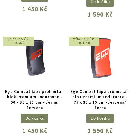
Do košíku
1 450 Kč
1 590 Kč
VÝROBA V ČR -
VÝROBA V ČR -
10 DNŮ
10 DNŮ
Ego Combat lapa prohnutá -
Ego Combat lapa prohnutá -
blok Premium Endurance -
blok Premium Endurance -
60 x 35 x 15 cm - černá/
75 x 35 x 15 cm -červená/
červená
černá
Do košíku
Do košíku
1 450 Kč
1 590 Kč