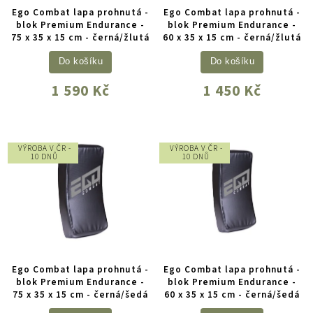
Ego Combat lapa prohnutá -
Ego Combat lapa prohnutá -
blok Premium Endurance -
blok Premium Endurance -
75 x 35 x 15 cm - černá/žlutá
60 x 35 x 15 cm - černá/žlutá
Do košíku
Do košíku
1 590 Kč
1 450 Kč
VÝROBA V ČR -
VÝROBA V ČR -
10 DNŮ
10 DNŮ
Ego Combat lapa prohnutá -
Ego Combat lapa prohnutá -
blok Premium Endurance -
blok Premium Endurance -
75 x 35 x 15 cm - černá/šedá
60 x 35 x 15 cm - černá/šedá