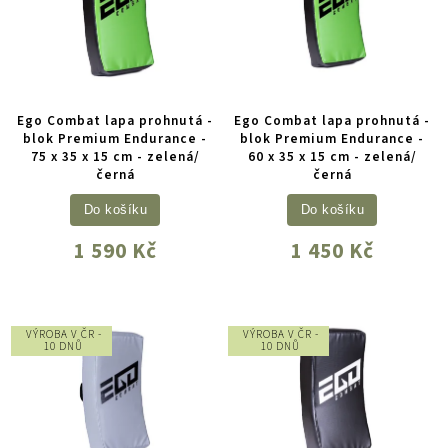
Ego Combat lapa prohnutá -
Ego Combat lapa prohnutá -
blok Premium Endurance -
blok Premium Endurance -
75 x 35 x 15 cm - zelená/
60 x 35 x 15 cm - zelená/
černá
černá
Do košíku
Do košíku
1 590 Kč
1 450 Kč
VÝROBA V ČR -
VÝROBA V ČR -
10 DNŮ
10 DNŮ