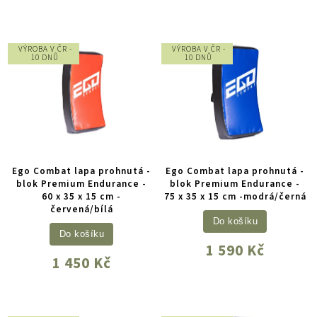
VÝROBA V ČR -
VÝROBA V ČR -
10 DNŮ
10 DNŮ
Ego Combat lapa prohnutá -
Ego Combat lapa prohnutá -
blok Premium Endurance -
blok Premium Endurance -
60 x 35 x 15 cm -
75 x 35 x 15 cm -modrá/černá
červená/bílá
Do košíku
Do košíku
1 590 Kč
1 450 Kč