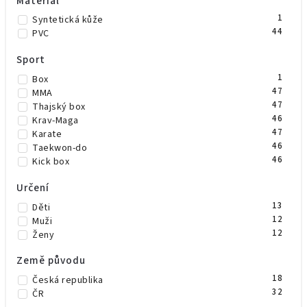
Materiál
3
Žlutá
1
Syntetická kůže
1
Žlutá/černá
44
PVC
Sport
1
Box
47
MMA
47
Thajský box
46
Krav-Maga
47
Karate
46
Taekwon-do
46
Kick box
Určení
13
Děti
12
Muži
12
Ženy
Země původu
18
Česká republika
32
ČR