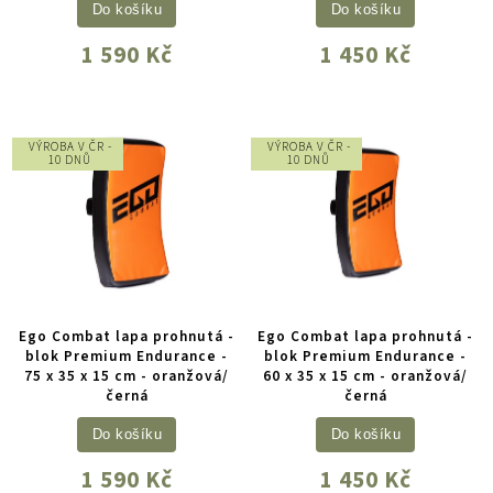
Do košíku
Do košíku
1 590 Kč
1 450 Kč
VÝROBA V ČR -
VÝROBA V ČR -
10 DNŮ
10 DNŮ
Ego Combat lapa prohnutá -
Ego Combat lapa prohnutá -
blok Premium Endurance -
blok Premium Endurance -
75 x 35 x 15 cm - oranžová/
60 x 35 x 15 cm - oranžová/
černá
černá
Do košíku
Do košíku
1 590 Kč
1 450 Kč