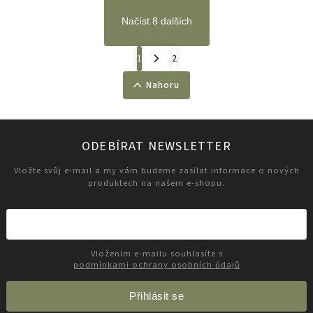
Načíst 8 dalších
1
2
Nahoru
ODEBÍRAT NEWSLETTER
Vložte svůj e-mail a my vám budeme zasílat informace o nových
produktech na našem e-shopu.
Vložením e-mailu souhlasíte s
podmínkami ochrany osobních údajů
Přihlásit se