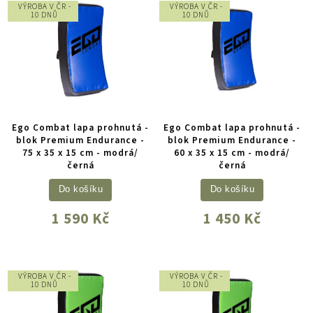
VÝROBA V ČR -
VÝROBA V ČR -
10 DNŮ
10 DNŮ
Ego Combat lapa prohnutá -
Ego Combat lapa prohnutá -
blok Premium Endurance -
blok Premium Endurance -
75 x 35 x 15 cm - modrá/
60 x 35 x 15 cm - modrá/
černá
černá
Do košíku
Do košíku
1 590 Kč
1 450 Kč
VÝROBA V ČR -
VÝROBA V ČR -
10 DNŮ
10 DNŮ