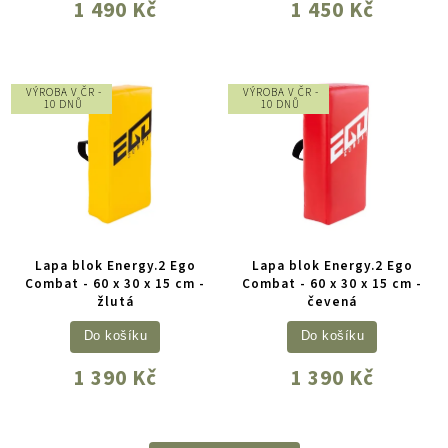
1 490 Kč
1 450 Kč
VÝROBA V ČR -
VÝROBA V ČR -
10 DNŮ
10 DNŮ
Lapa blok Energy.2 Ego
Lapa blok Energy.2 Ego
Combat - 60 x 30 x 15 cm -
Combat - 60 x 30 x 15 cm -
žlutá
čevená
Do košíku
Do košíku
1 390 Kč
1 390 Kč