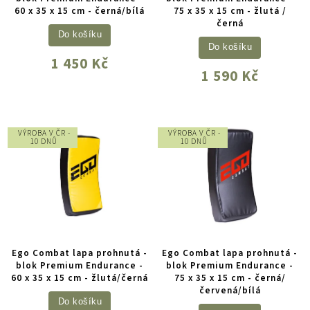
60 x 35 x 15 cm - černá/bílá
75 x 35 x 15 cm - žlutá /
černá
Do košíku
Do košíku
1 450 Kč
1 590 Kč
VÝROBA V ČR -
VÝROBA V ČR -
10 DNŮ
10 DNŮ
Ego Combat lapa prohnutá -
Ego Combat lapa prohnutá -
blok Premium Endurance -
blok Premium Endurance -
60 x 35 x 15 cm - žlutá/černá
75 x 35 x 15 cm - černá/
červená/bílá
Do košíku