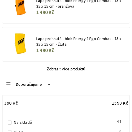
Lapa prohnutá - blok Energy.2 Ego Combat - 75 x
35 x 15 cm - oranžová
1 490 Kč
Lapa prohnutá - blok Energy.2 Ego Combat - 75 x
35 x 15 cm - žlutá
1 490 Kč
Zobrazit více produktů
Doporučujeme
Nejlevnější
390
Kč
1590
Kč
Nejdražší
Nejprodávanější
47
Abecedně
Na skladě
0