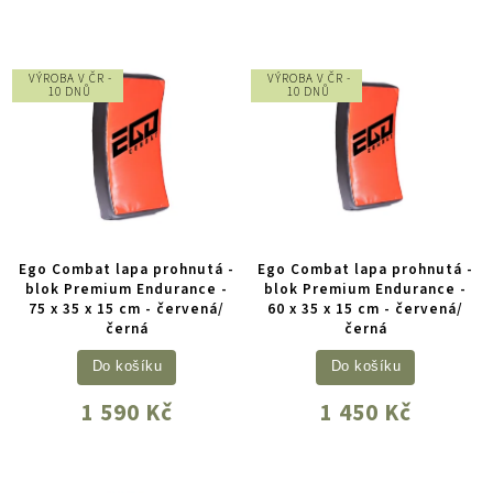
VÝROBA V ČR -
VÝROBA V ČR -
10 DNŮ
10 DNŮ
Ego Combat lapa prohnutá -
Ego Combat lapa prohnutá -
blok Premium Endurance -
blok Premium Endurance -
75 x 35 x 15 cm - červená/
60 x 35 x 15 cm - červená/
černá
černá
Do košíku
Do košíku
1 590 Kč
1 450 Kč