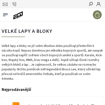
Hledat
VELKÉ LAPY A BLOKY
Velké lapy a bloky se již velmi dlouhou dobu používají především k
nácviku kopů. Nejsou doménou jen několika bojových sportů, ale naopak
se používají napříč světem všech bojových umění a sportů. Karate, Kick-
box, thajský box, MMA, krav-maga a další, hojně užívají různé rozměry
velkých bloků a lap... Je zajímavostí, že velkou zásluhu na rozmachu
popularity těchto pomůcek měl legendární Bruce Lee, který užívání lap
převzal od hráčů amerického fotbalu, kteří je používali ve svém
tréninku.
Nejprodávanější