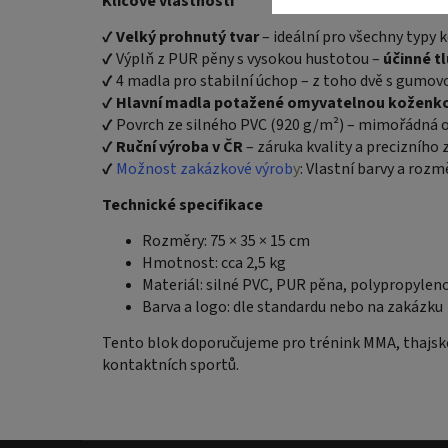
Klíčové vlastnosti
✔
Velký prohnutý tvar
– ideální pro všechny typy 
✔ Výplň z PUR pěny s vysokou hustotou –
účinné t
✔ 4 madla pro stabilní úchop – z toho dvě s gumov
✔
Hlavní madla potažené omyvatelnou koženk
✔ Povrch ze silného PVC (920 g/m²) – mimořádná o
✔
Ruční výroba v ČR
– záruka kvality a precizního
✔
Možnost zakázkové výrob
y
: Vlastní barvy a roz
Technické specifikace
Rozměry: 75 × 35 × 15 cm
Hmotnost: cca 2,5 kg
Materiál: silné PVC, PUR pěna, polypropylen
Barva a logo: dle standardu nebo na zakázku
Tento blok doporučujeme pro trénink MMA, thajské
kontaktních sportů.