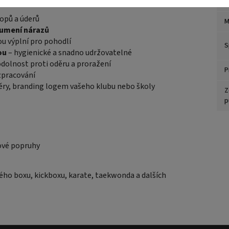
Z
kopů a úderů
M
lumení nárazů
ou výplní pro pohodlí
S
ou
– hygienické a snadno udržovatelné
dolnost proti oděru a proražení
P
 zpracování
měry, branding logem vašeho klubu nebo školy
Z
p
ové popruhy
ho boxu, kickboxu, karate, taekwonda a dalších