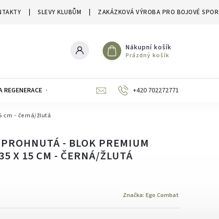
NTAKTY
SLEVY KLUBŮM
ZAKÁZKOVÁ VÝROBA PRO BOJOVÉ SPOR
Nákupní košík
Prázdný košík
A REGENERACE
ZNAČKY
SLEVY A VÝPRODEJE
+420 702272771
 cm - černá/žlutá
 PROHNUTÁ - BLOK PREMIUM
35 X 15 CM - ČERNÁ/ŽLUTÁ
Značka:
Ego Combat