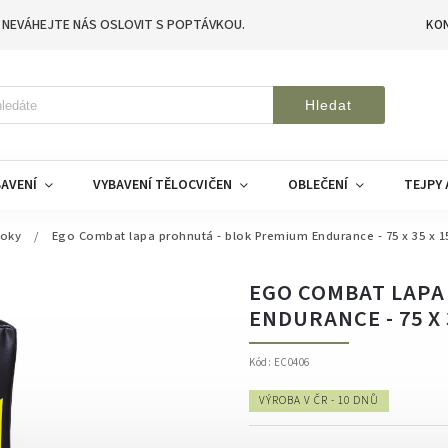
 NEVÁHEJTE NÁS OSLOVIT S POPTÁVKOU.
KO
Hledat
AVENÍ
VYBAVENÍ TĚLOCVIČEN
OBLEČENÍ
TEJPY 
loky
/
Ego Combat lapa prohnutá - blok Premium Endurance - 75 x 35 x 15
EGO COMBAT LAPA
ENDURANCE - 75 X 
Kód:
EC0406
VÝROBA V ČR - 10 DNŮ