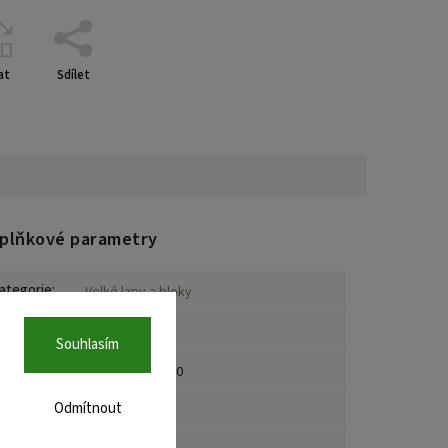
at
Sdílet
plňkové parametry
ategorie
:
Velké lapy a bloky
áruka
:
2 roky
Souhlasím
AN
:
08594190300160
Odmítnout
arva
:
Černá/žlutá