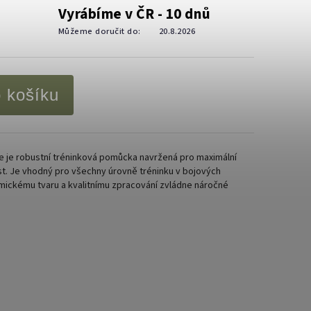
Vyrábíme v ČR - 10 dnů
Můžeme doručit do:
20.8.2026
o košíku
 je robustní tréninková pomůcka navržená pro maximální
t. Je vhodný pro všechny úrovně tréninku v bojových
mickému tvaru a kvalitnímu zpracování zvládne náročné