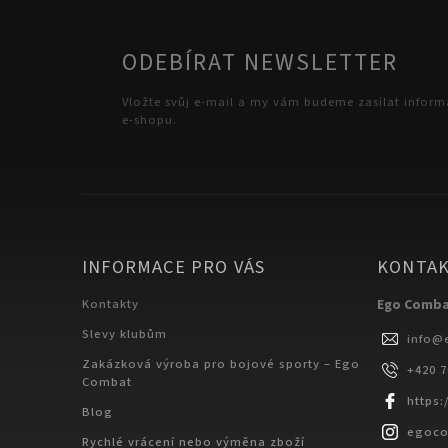
ODEBÍRAT NEWSLETTER
Vložte svůj e-mail a my vám budeme zasílat infor
e-shopu.
INFORMACE PRO VÁS
KONTA
Kontakty
Ego Comb
Slevy klubům
info
@
Zakázková výroba pro bojové sporty – Ego
+420 
Combat
https
Blog
egoc
Rychlé vrácení nebo výměna zboží