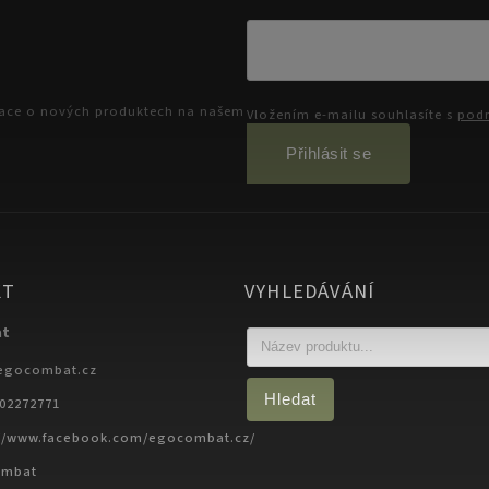
mace o nových produktech na našem
Vložením e-mailu souhlasíte s
podm
Přihlásit se
KT
VYHLEDÁVÁNÍ
at
egocombat.cz
Hledat
702272771
://www.facebook.com/egocombat.cz/
ombat