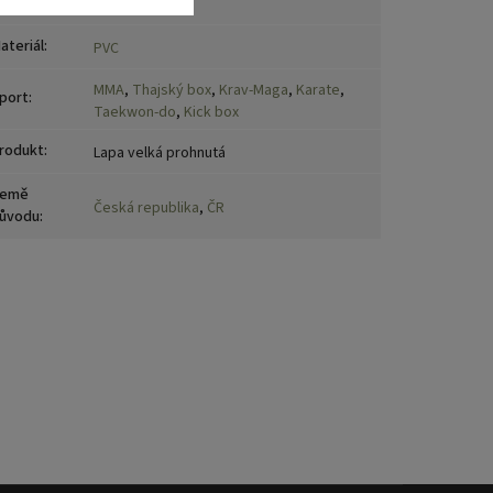
načka
:
Ego Combat
ateriál
:
PVC
MMA
,
Thajský box
,
Krav-Maga
,
Karate
,
port
:
Taekwon-do
,
Kick box
rodukt
:
Lapa velká prohnutá
emě
Česká republika
,
ČR
ůvodu
: