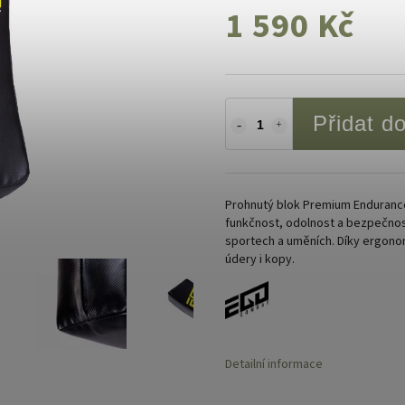
1 590 Kč
Přidat d
Prohnutý blok Premium Endurance
funkčnost, odolnost a bezpečnos
sportech a uměních. Díky ergono
údery i kopy.
Detailní informace