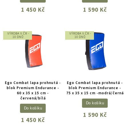
1 450 Kč
1 590 Kč
VÝROBA V ČR -
VÝROBA V ČR -
10 DNŮ
10 DNŮ
Ego Combat lapa prohnutá -
Ego Combat lapa prohnutá -
blok Premium Endurance -
blok Premium Endurance -
60 x 35 x 15 cm -
75 x 35 x 15 cm -modrá/černá
červená/bílá
Do košíku
Do košíku
1 590 Kč
1 450 Kč