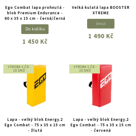
Ego Combat lapa prohnutá -
Velká kulatá lapa BOOSTER
blok Premium Endurance -
XTREME
60 x 35 x 15 cm - černá/černá
Detail
Do košíku
1 490 Kč
1 450 Kč
VÝROBA V ČR -
VÝROBA V ČR -
10 DNŮ
10 DNŮ
Lapa - velký blok Energy.2
Lapa - velký blok Energy.2
Ego Combat - 75 x 35 x 15 cm
Ego Combat - 75 x 35 x 15 cm
- žlutá
- červená