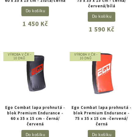
60 x 35 x 15 cm - žlutá/černá
75 x 35 x 15 cm - černá/
červená/bílá
Do košíku
Do košíku
1 450 Kč
1 590 Kč
VÝROBA V ČR -
VÝROBA V ČR -
10 DNŮ
10 DNŮ
Ego Combat lapa prohnutá -
Ego Combat lapa prohnutá -
blok Premium Endurance -
blok Premium Endurance -
60 x 35 x 15 cm - černá/
75 x 35 x 15 cm -červená/
červená
černá
Do košíku
Do košíku