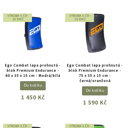
VÝROBA V ČR -
VÝROBA V ČR -
10 DNŮ
10 DNŮ
Ego Combat lapa prohnutá -
Ego Combat lapa prohnutá -
blok Premium Endurance -
blok Premium Endurance -
60 x 35 x 15 cm - Modrá/bílá
75 x 35 x 15 cm -
černá/oranžová
Do košíku
Do košíku
1 450 Kč
1 590 Kč
VÝROBA V ČR -
VÝROBA V ČR -