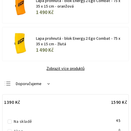
Lapa prohnutá - blok Energy.2 Ego Combat - 75 x
35 x 15 cm - oranžová
1 490 Kč
Lapa prohnutá - blok Energy.2 Ego Combat - 75 x
35 x 15 cm - žlutá
1 490 Kč
Zobrazit více produktů
Doporučujeme
Nejlevnější
1390
Kč
1590
Kč
Nejdražší
Nejprodávanější
45
Abecedně
Na skladě
0