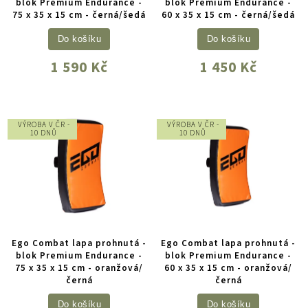
blok Premium Endurance -
blok Premium Endurance -
75 x 35 x 15 cm - černá/šedá
60 x 35 x 15 cm - černá/šedá
Do košíku
Do košíku
1 590 Kč
1 450 Kč
VÝROBA V ČR -
VÝROBA V ČR -
10 DNŮ
10 DNŮ
Ego Combat lapa prohnutá -
Ego Combat lapa prohnutá -
blok Premium Endurance -
blok Premium Endurance -
75 x 35 x 15 cm - oranžová/
60 x 35 x 15 cm - oranžová/
černá
černá
Do košíku
Do košíku