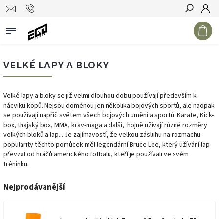
Hledat
VELKÉ LAPY A BLOKY
Velké lapy a bloky se již velmi dlouhou dobu používají především k
nácviku kopů. Nejsou doménou jen několika bojových sportů, ale naopak
se používají napříč světem všech bojových umění a sportů. Karate, Kick-
box, thajský box, MMA, krav-maga a další, hojně užívají různé rozměry
velkých bloků a lap... Je zajímavostí, že velkou zásluhu na rozmachu
popularity těchto pomůcek měl legendární Bruce Lee, který užívání lap
převzal od hráčů amerického fotbalu, kteří je používali ve svém
tréninku.
Nejprodávanější