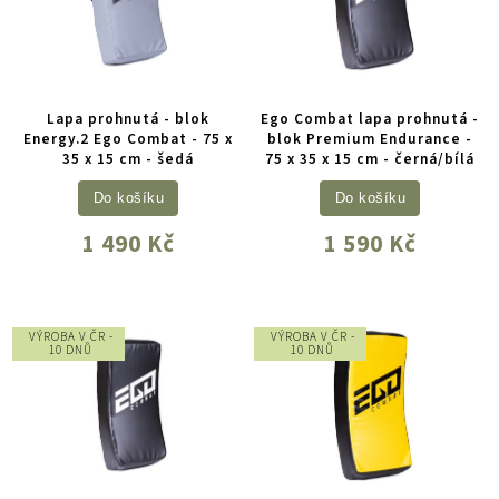
Lapa prohnutá - blok
Ego Combat lapa prohnutá -
Energy.2 Ego Combat - 75 x
blok Premium Endurance -
35 x 15 cm - šedá
75 x 35 x 15 cm - černá/bílá
Do košíku
Do košíku
1 490 Kč
1 590 Kč
VÝROBA V ČR -
VÝROBA V ČR -
10 DNŮ
10 DNŮ