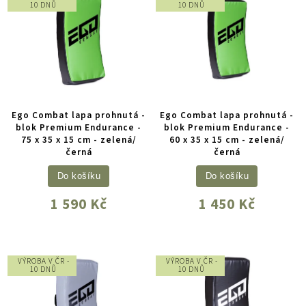
10 DNŮ
10 DNŮ
Ego Combat lapa prohnutá -
Ego Combat lapa prohnutá -
blok Premium Endurance -
blok Premium Endurance -
75 x 35 x 15 cm - zelená/
60 x 35 x 15 cm - zelená/
černá
černá
Do košíku
Do košíku
1 590 Kč
1 450 Kč
VÝROBA V ČR -
VÝROBA V ČR -
10 DNŮ
10 DNŮ