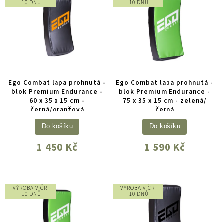
10 DNŮ
10 DNŮ
Ego Combat lapa prohnutá -
Ego Combat lapa prohnutá -
blok Premium Endurance -
blok Premium Endurance -
60 x 35 x 15 cm -
75 x 35 x 15 cm - zelená/
černá/oranžová
černá
Do košíku
Do košíku
1 450 Kč
1 590 Kč
VÝROBA V ČR -
VÝROBA V ČR -
10 DNŮ
10 DNŮ