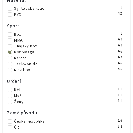
Materiál
3
Žlutá
1
Syntetická kůže
1
Žlutá/černá
43
PVC
Sport
1
Box
47
MMA
47
Thajský box
46
Krav-Maga
47
Karate
46
Taekwon-do
46
Kick box
Určení
11
Děti
11
Muži
11
Ženy
Země původu
16
Česká republika
32
ČR