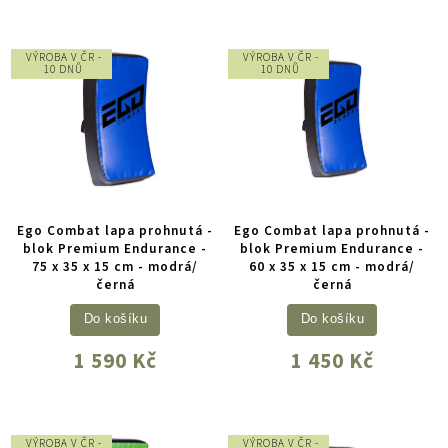
VÝROBA V ČR -
VÝROBA V ČR -
10 DNŮ
10 DNŮ
Ego Combat lapa prohnutá -
Ego Combat lapa prohnutá -
blok Premium Endurance -
blok Premium Endurance -
75 x 35 x 15 cm - modrá/
60 x 35 x 15 cm - modrá/
černá
černá
Do košíku
Do košíku
1 590 Kč
1 450 Kč
VÝROBA V ČR -
VÝROBA V ČR -