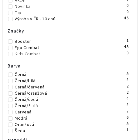
Akce
0
Novinka
0
Tip
45
Výroba v ČR - 10 dnů
Značky
1
Booster
45
Ego Combat
0
Kids Combat
Barva
5
Černá
3
Černá/bílá
2
Černá/červená
2
Černá/oranžová
4
Černá/šedá
3
Černá/žlutá
7
Červená
6
Modrá
5
Oranžová
1
Šedá
4
Zelená