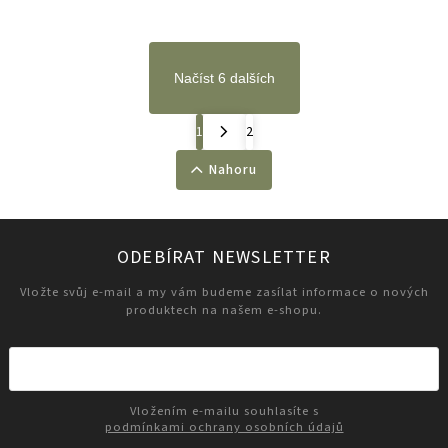
Načíst 6 dalších
1
2
Nahoru
ODEBÍRAT NEWSLETTER
Vložte svůj e-mail a my vám budeme zasílat informace o nových
produktech na našem e-shopu.
Vložením e-mailu souhlasíte s
podmínkami ochrany osobních údajů