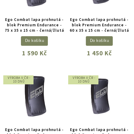
Ego Combat lapa prohnutá -
Ego Combat lapa prohnutá -
blok Premium Endurance -
blok Premium Endurance -
75 x 35 x 15 cm - černá/žlutá
60 x 35 x 15 cm - černá/žlutá
Do košíku
Do košíku
1 590 Kč
1 450 Kč
VÝROBA V ČR -
VÝROBA V ČR -
10 DNŮ
10 DNŮ
Ego Combat lapa prohnutá -
Ego Combat lapa prohnutá -