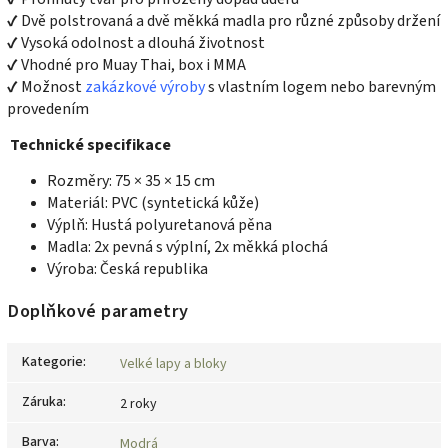
✔ Dvě polstrovaná a dvě měkká madla pro různé způsoby držení
✔ Vysoká odolnost a dlouhá životnost
✔ Vhodné pro Muay Thai, box i MMA
✔ Možnost
zakázkové výroby
s vlastním logem nebo barevným
provedením
Technické specifikace
Rozměry: 75 × 35 × 15 cm
Materiál: PVC (syntetická kůže)
Výplň: Hustá polyuretanová pěna
Madla: 2x pevná s výplní, 2x měkká plochá
Výroba: Česká republika
Doplňkové parametry
Kategorie
:
Velké lapy a bloky
Záruka
:
2 roky
Barva
:
Modrá