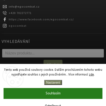
info
@
egocombat.cz
+420 702272771
https://www.facebook.com/egocombat.cz/
egocombat
VYHLEDÁVÁNÍ
Hledat
Tento web používá soubory cookie. Dalším procházením tohoto webu
vyjadřujete souhlas s jejich používáním.. Více informací
zde
.
Copyright 2026
egocombat.cz
. Všechna práva vyhrazena.
Nastavení
Upravit nastavení cookies
Souhlasím
Zakázková výroba na produkty Ego Combat od 1 kusu!
Vytvořil
Shoptet
| Design
Shoptak.cz.
Neváhejte nás oslovit s poptávkou.