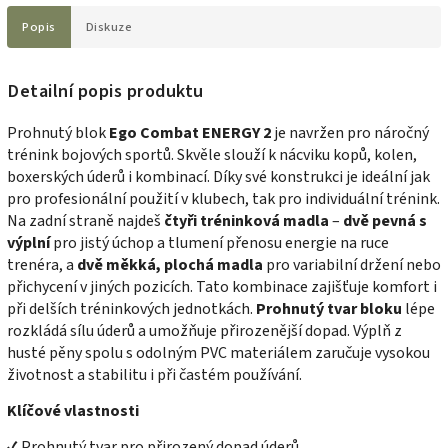
Popis
Diskuze
Detailní popis produktu
Prohnutý blok
Ego Combat ENERGY 2
je navržen pro náročný
trénink bojových sportů. Skvěle slouží k nácviku kopů, kolen,
boxerských úderů i kombinací. Díky své konstrukci je ideální jak
pro profesionální použití v klubech, tak pro individuální trénink.
Na zadní straně najdeš
čtyři tréninková madla
–
dvě pevná s
výplní
pro jistý úchop a tlumení přenosu energie na ruce
trenéra, a
dvě měkká, plochá madla
pro variabilní držení nebo
přichycení v jiných pozicích. Tato kombinace zajišťuje komfort i
při delších tréninkových jednotkách.
Prohnutý tvar bloku
lépe
rozkládá sílu úderů a umožňuje přirozenější dopad. Výplň z
husté pěny spolu s odolným PVC materiálem zaručuje vysokou
životnost a stabilitu i při častém používání.
Klíčové vlastnosti
✔ Prohnutý tvar pro přirozený dopad úderů