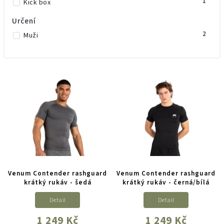
1
Kick box
Určení
2
Muži
Venum Contender rashguard
Venum Contender rashguard
krátký rukáv - šedá
krátký rukáv - černá/bílá
Detail
Detail
1 249 Kč
1 249 Kč