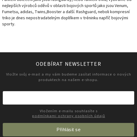
nejlepších výrobců oděvů v oblasti bojových sportů jako jsou Venum,
Fumetsu, adidas, Twins,Booster a další. Rashguard, neboli kompresní
triko je dnes nepostradatelným doplňkem v tréninku napříč bojovými
sporty.
ODEBÍRAT NEWSLETTER
Vložte svůj e-mail a my vám budeme zasílat informace o nových
produktech na našem e-shopu.
Vložením e-mailu souhlasíte s
podmínkami ochrany osobních údajů
Přihlásit se