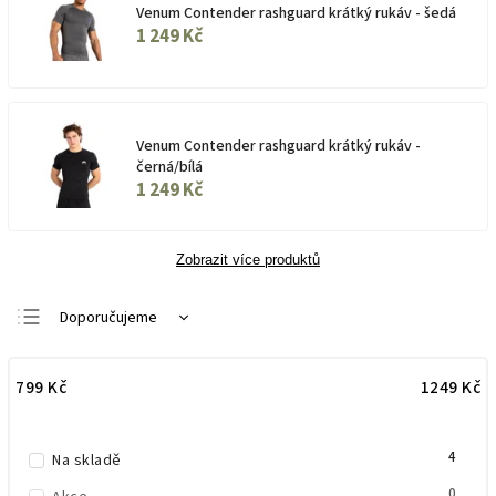
Venum Contender rashguard krátký rukáv - šedá
1 249 Kč
Venum Contender rashguard krátký rukáv -
černá/bílá
1 249 Kč
Zobrazit více produktů
Doporučujeme
Nejlevnější
799
Kč
1249
Kč
Nejdražší
Nejprodávanější
4
Abecedně
Na skladě
0