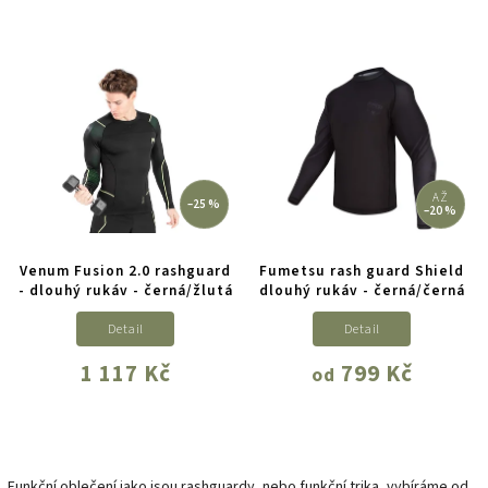
AŽ
–25 %
–20 %
Venum Fusion 2.0 rashguard
Fumetsu rash guard Shield
- dlouhý rukáv - černá/žlutá
dlouhý rukáv - černá/černá
Detail
Detail
1 117 Kč
799 Kč
od
Funkční oblečení jako jsou rashguardy, nebo funkční trika, vybíráme od