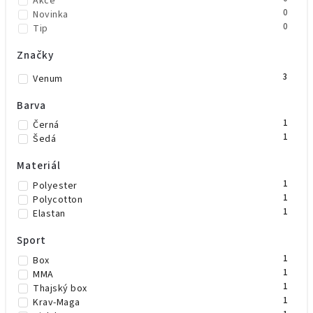
Akce
0
Novinka
0
Tip
Značky
3
Venum
Barva
1
Černá
1
Šedá
Materiál
1
Polyester
1
Polycotton
1
Elastan
Sport
1
Box
1
MMA
1
Thajský box
1
Krav-Maga