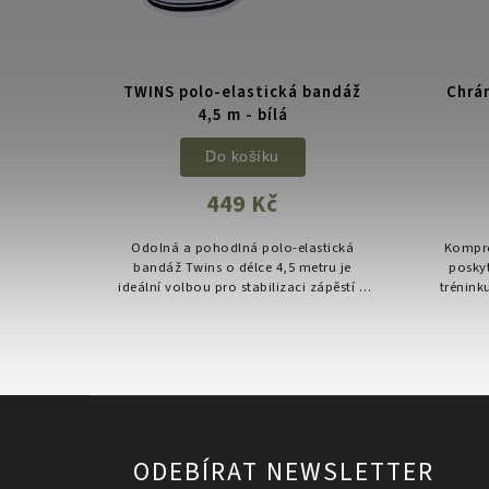
cká
TWINS polo-elastická bandáž
Chrán
4,5 m - bílá
Do košíku
449 Kč
5 m –
Odolná a pohodlná polo-elastická
Kompre
ubů při
bandáž Twins o délce 4,5 metru je
poskyt
ost,
ideální volbou pro stabilizaci zápěstí a
tréninku
ixace.
ochranu kloubů při tréninku bojových
odol
sportů.
ODEBÍRAT NEWSLETTER