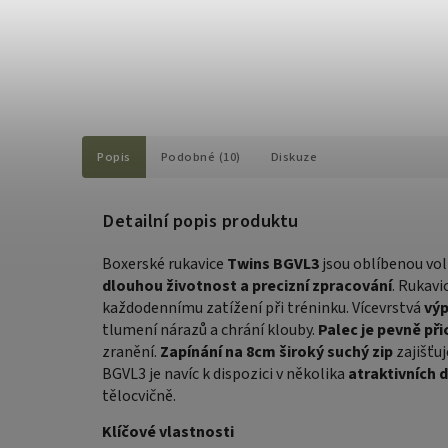
Popis
Podobné (10)
Diskuze
Detailní popis produktu
Boxerské rukavice
Twins BGVL3
jsou oblíbenou vol
dlouhou životnost a precizní zpracování
. Rukavi
každodennímu zatížení při tréninku. Vícevrstvá
výp
tlumení nárazů a chrání klouby.
Palec je pevně př
zranění.
Zapínání na 8cm široký suchý zip
zajišťu
BGVL3 je navíc k dispozici v několika
atraktivních 
tělocvičně.
Klíčové vlastnosti