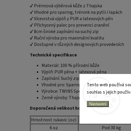
✔ Prémiová výběrová kůže z Thajska
✔ Vhodné pro sparing, trénink na pytli i lapách
✔ Vícevrstvá výplň z PUR a latexových pěn
✔ Přichycený palec pro prevenci zranění
✔ 8cm široké zapínání na suchý zip
✔ Ruční výroba pro maximální kvalitu
✔ Dostupné v různých designových provedeních
Technické specifikace
Materiál: 100 % přírodní kůže
Výplň: PUR pěna + latexová pěna
Zapínání: Suchý zip (šířka cca 8 cm)
Vhodné pro: Sparing, trénink na pytli, lapy
Tento web používá sou
Výrobce: TWINS Special (Thajsko)
souhlas s jejich použív
Země výroby: Thajsko
Nastavení
Doporučená velikost boxerských rukavic
Hmotnost rukavic (oz)
Doporučená váha sportovc
6 oz
Pod 30 kg