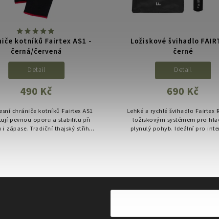
iče kotníků Fairtex AS1 -
Ložiskové švihadlo FAIR
černá/červená
černé
Detail
Detail
490 Kč
690 Kč
sní chrániče kotníků Fairtex AS1
Lehké a rychlé švihadlo Fairtex 
ují pevnou oporu a stabilitu při
ložiskovým systémem pro hla
 i zápase. Tradiční thajský střih a
plynulý pohyb. Ideální pro inte
ný materiál zajišťují pohodlí,
kondiční trénink, zahřátí i prá
ochranu i přirozený...
frekvenci nohou.