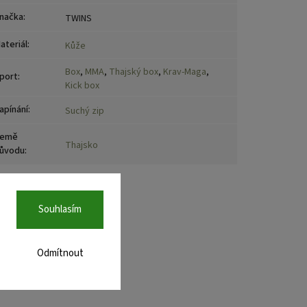
načka
:
TWINS
ateriál
:
Kůže
Box
,
MMA
,
Thajský box
,
Krav-Maga
,
port
:
Kick box
apínání
:
Suchý zip
emě
Thajsko
ůvodu
:
Souhlasím
Odmítnout