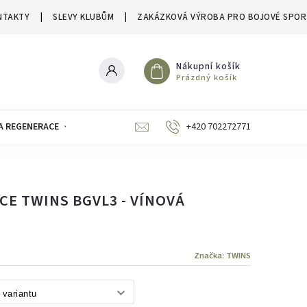
NTAKTY
SLEVY KLUBŮM
ZAKÁZKOVÁ VÝROBA PRO BOJOVÉ SPOR
Nákupní košík
Prázdný košík
A REGENERACE
ZNAČKY
SLEVY A VÝPRODEJE
+420 702272771
E TWINS BGVL3 - VÍNOVÁ
Značka:
TWINS