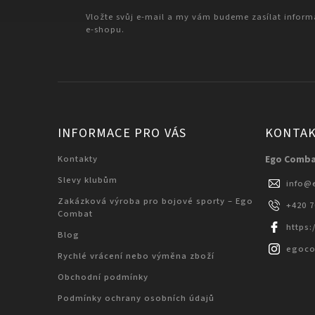
Vložte svůj e-mail a my vám budeme zasílat infor
e-shopu.
INFORMACE PRO VÁS
KONTA
Kontakty
Ego Comb
Slevy klubům
info
@
Zakázková výroba pro bojové sporty – Ego
+420 
Combat
https
Blog
egoc
Rychlé vrácení nebo výměna zboží
Obchodní podmínky
Podmínky ochrany osobních údajů