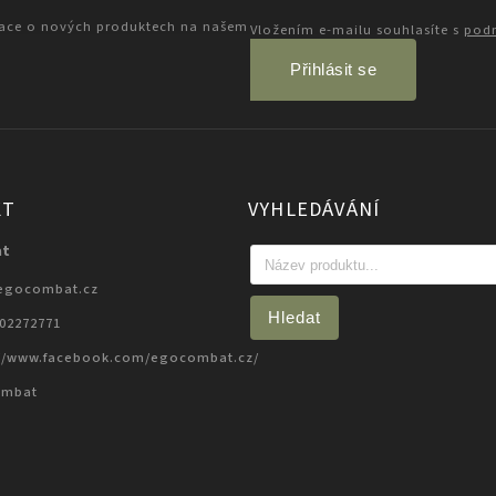
mace o nových produktech na našem
Vložením e-mailu souhlasíte s
podm
Přihlásit se
KT
VYHLEDÁVÁNÍ
at
egocombat.cz
Hledat
702272771
://www.facebook.com/egocombat.cz/
ombat