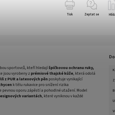
Tisk
Zeptat se
Hlíd
Do
bou sportovců, kteří hledají
špičkovou ochranu ruky,
K
ce jsou vyrobeny z
prémiové thajské kůže
, která odolá
lň z PUR a latexových pěn
poskytuje vynikající
Z
ichycen
k tělu rukavice pro snížení rizika
je pevnou oporu zápěstí a pohodlné utažení. Model
B
designových variantách
, které vyniknou v každé
U
V