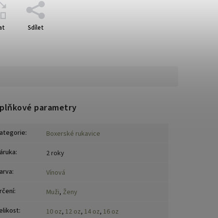
at
Sdílet
plňkové parametry
ategorie
:
Boxerské rukavice
áruka
:
2 roky
arva
:
Vínová
rčení
:
Muži
,
Ženy
elikost
:
10 oz
,
12 oz
,
14 oz
,
16 oz