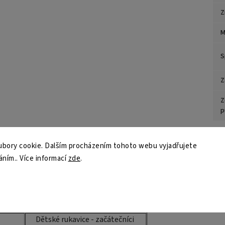
Z
M
S
Z
Z
p
bory cookie. Dalším procházením tohoto webu vyjadřujete
áním.. Více informací
zde
.
e (kg)
Použití
Dětské rukavice - začátečníci