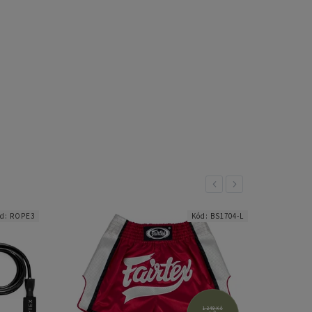
Previous
Next
ód:
ROPE3
Kód:
BS1704-L
1 349 Kč