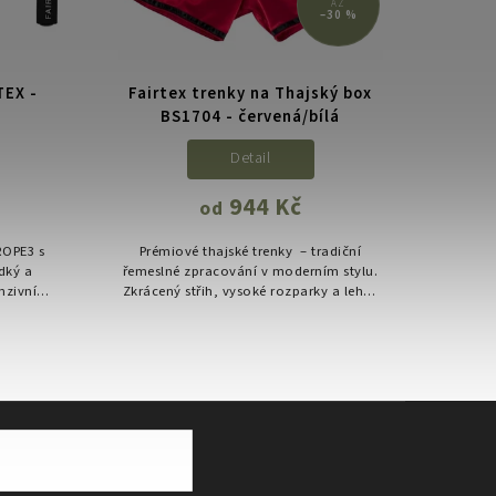
AŽ
–30 %
TEX -
Fairtex trenky na Thajský box
Venu
BS1704 - červená/bílá
S
Detail
944 Kč
od
ROPE3 s
Prémiové thajské trenky – tradiční
Prak
dký a
řemeslné zpracování v moderním stylu.
Venu
nzivní
Zkrácený střih, vysoké rozparky a lehký
objem 
ci na
satén pro maximální volnost pohybu i v
prost
těch...
př