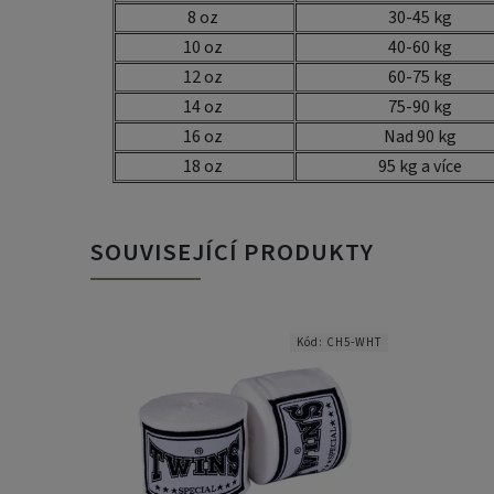
8 oz
30-45 kg
10 oz
40-60 kg
12 oz
60-75 kg
14 oz
75-90 kg
16 oz
Nad 90 kg
18 oz
95 kg a více
SOUVISEJÍCÍ PRODUKTY
:
8090017
Kód:
CH5-WHT