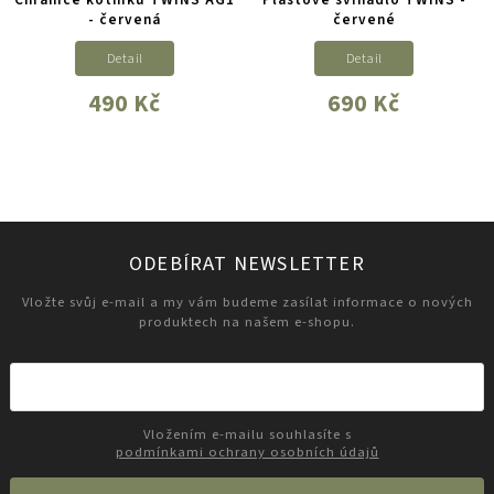
- červená
červené
Detail
Detail
490 Kč
690 Kč
ODEBÍRAT NEWSLETTER
Vložte svůj e-mail a my vám budeme zasílat informace o nových
produktech na našem e-shopu.
Vložením e-mailu souhlasíte s
podmínkami ochrany osobních údajů