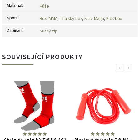
Materiál
:
Kůže
Sport
:
Box
,
MMA
,
Thajský box
,
Krav-Maga
,
Kick box
Zapínání
:
Suchý zip
SOUVISEJÍCÍ PRODUKTY
Previous
Next
Chrániče kotníků TWINS AG1
Plastové švihadlo TWINS -