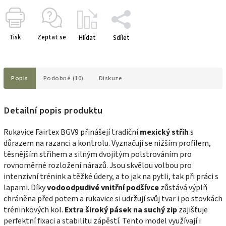
Tisk
Zeptat se
Hlídat
Sdílet
Popis
Podobné (10)
Diskuze
Detailní popis produktu
Rukavice Fairtex BGV9 přinášejí tradiční
mexický střih
s
důrazem na razanci a kontrolu. Vyznačují se nižším profilem,
těsnějším střihem a silným dvojitým polstrováním pro
rovnoměrné rozložení nárazů. Jsou skvělou volbou pro
intenzivní trénink a těžké údery, a to jak na pytli, tak při práci s
lapami. Díky
vodoodpudivé
vnitřní
podšívce
zůstává výplň
chráněna před potem a rukavice si udržují svůj tvar i po stovkách
tréninkových kol.
Extra
široký pásek na suchý
zip
zajišťuje
perfektní fixaci a stabilitu zápěstí. Tento model využívají i