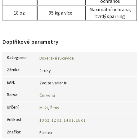
ochranou
Maximální ochrana,
18 oz
95 kg a více
tvrdý sparring
Doplňkové parametry
Kategorie
:
Boxerské rukavice
Záruka
:
2 roky
EAN
:
Zvolte variantu
Barva
:
Červená
Určení
:
Muži
,
Ženy
Velikost
:
10 oz
,
12 oz
,
14 oz
,
16 oz
Značka
:
Fairtex