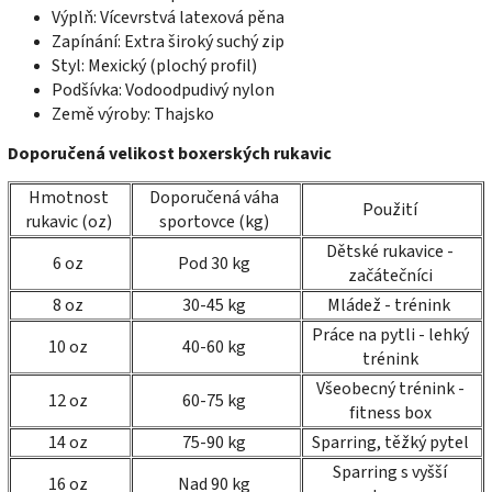
Výplň: Vícevrstvá latexová pěna
Zapínání: Extra široký suchý zip
Styl: Mexický (plochý profil)
Podšívka: Vodoodpudivý nylon
Země výroby: Thajsko
Doporučená velikost boxerských rukavic
Hmotnost
Doporučená váha
Použití
rukavic (oz)
sportovce (kg)
Dětské rukavice -
6 oz
Pod 30 kg
začátečníci
8 oz
30-45 kg
Mládež - trénink
Práce na pytli - lehký
10 oz
40-60 kg
trénink
Všeobecný trénink -
12 oz
60-75 kg
fitness box
14 oz
75-90 kg
Sparring, těžký pytel
Sparring s vyšší
16 oz
Nad 90 kg