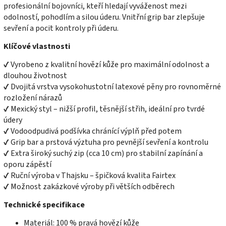
profesionální bojovníci, kteří hledají vyváženost mezi
odolností, pohodlím a silou úderu. Vnitřní grip bar zlepšuje
sevření a pocit kontroly při úderu.
Klíčové vlastnosti
✔ Vyrobeno z kvalitní hovězí kůže pro maximální odolnost a
dlouhou životnost
✔ Dvojitá vrstva vysokohustotní latexové pěny pro rovnoměrné
rozložení nárazů
✔ Mexický styl – nižší profil, těsnější střih, ideální pro tvrdé
údery
✔ Vodoodpudivá podšívka chránící výplň před potem
✔ Grip bar a prstová výztuha pro pevnější sevření a kontrolu
✔ Extra široký suchý zip (cca 10 cm) pro stabilní zapínání a
oporu zápěstí
✔ Ruční výroba v Thajsku – špičková kvalita Fairtex
✔ Možnost zakázkové výroby při větších odběrech
Technické specifikace
Materiál: 100 % pravá hovězí kůže