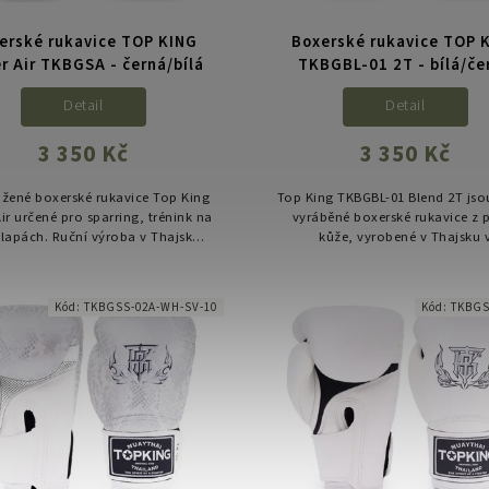
erské rukavice TOP KING
Boxerské rukavice TOP 
r Air TKBGSA - černá/bílá
TKBGBL-01 2T - bílá/če
Detail
Detail
3 350 Kč
3 350 Kč
žené boxerské rukavice Top King
Top King TKBGBL-01 Blend 2T jso
ir určené pro sparring, trénink na
vyráběné boxerské rukavice z 
i lapách. Ruční výroba v Thajsku,
kůže, vyrobené v Thajsku 
vé materiály a důraz na ochranu
dvoubarevném (two-tone) prov
ruky i zápěstí při...
Ideální pro každodenní tréni
sparring...
Kód:
TKBGSS-02A-WH-SV-10
Kód:
TKBGS