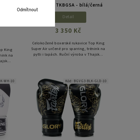
GSS -
Super Air TKBGSA - bílá/černá
Odmítnout
Detail
3 350 Kč
Celokožené boxerské rukavice Top King
Super Air určené pro sparring, trénink na
op King
pytli i lapách. Ruční výroba v Thajsku,
énink na
špičkové materiály a důraz na ochranu
hajsku,
ruky i zápěstí při...
ochranu
BK-WH-10
Kód:
BGVG3-BLK-GLD-10