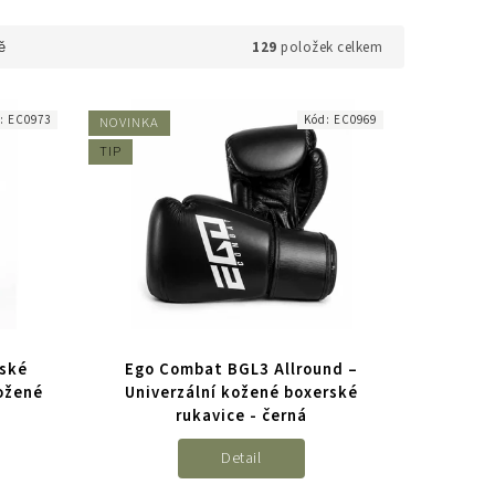
129
položek celkem
ě
d:
EC0973
Kód:
EC0969
NOVINKA
TIP
ské
Ego Combat BGL3 Allround –
kožené
Univerzální kožené boxerské
rukavice - černá
Detail