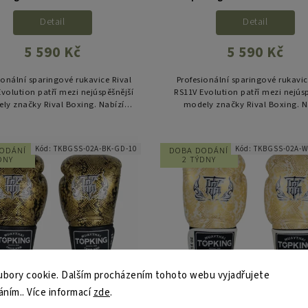
Detail
Detail
5 590 Kč
5 590 Kč
ionální sparingové rukavice Rival
Profesionální sparingové rukavic
volution patří mezi nejúspěšnější
RS11V Evolution patří mezi nejús
ly značky Rival Boxing. Nabízí
modely značky Rival Boxing. N
vou ochranu, ergonomický střih,
špičkovou ochranu, ergonomický
výbornou fixaci zápěstí...
výbornou fixaci zápěstí...
Kód:
TKBGSS-02A-BK-GD-10
Kód:
TKBGSS-02A-
ODÁNÍ
DOBA DODÁNÍ
DNY
2 TÝDNY
bory cookie. Dalším procházením tohoto webu vyjadřujete
áním.. Více informací
zde
.
erské rukavice TOP KING
Boxerské rukavice TOP 