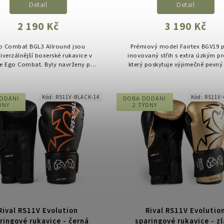
Detail
Detail
2 190 Kč
3 190 Kč
o Combat BGL3 Allround jsou
Prémiový model Fairtex BGV19 p
iverzálnější boxerské rukavice v
inovovaný střih s extra úzkým pr
e Ego Combat. Byly navrženy pro
který poskytuje výjimečně pevn
ovce, kteří hledají jedny kvalitní
a vysokou stabilitu při úderech. 
vice pro každodenní trénink...
pro náročný trénink,...
Kód:
RS11V-BLACK-14
Kód:
RS11V
ODÁNÍ
DOBA DODÁNÍ
DNY
2 TÝDNY
Rival RS11V Evolution
Rival RS11V Evolutio
ringové rukavice - černá
sparingové rukavice - z