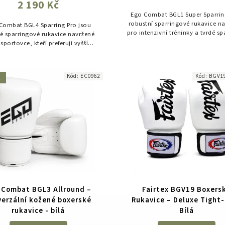
2 190 Kč
Ego Combat BGL1 Super Sparrin
robustní sparringové rukavice n
Combat BGL4 Sparring Pro jsou
pro intenzivní tréninky a tvrdé sp
é sparringové rukavice navržené
Široká manžeta se suchým zi
sportovce, kteří preferují vyšší
zesílená ochrana palce a..
rt, širší konstrukci a maximálně
odlný pocit při pravidelném...
Kód:
EC0962
Kód:
BGV1
A
 Combat BGL3 Allround –
Fairtex BGV19 Boxers
verzální kožené boxerské
Rukavice – Deluxe Tight-
rukavice - bílá
Bílá