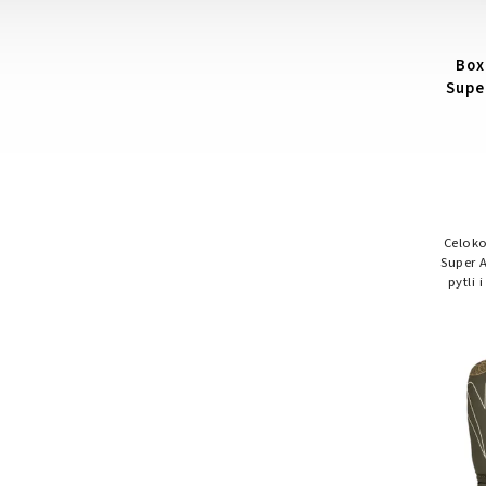
Box
Supe
Celoko
Super A
pytli 
špičko