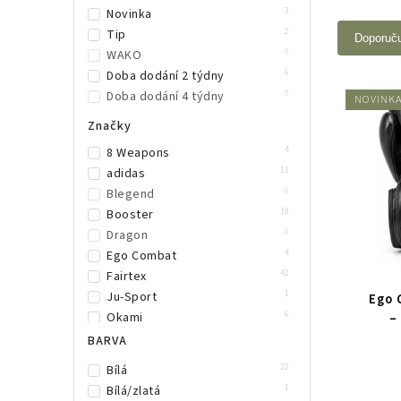
3
Novinka
2
Tip
Doporuč
0
WAKO
6
Doba dodání 2 týdny
0
Doba dodání 4 týdny
NOVINK
Značky
4
8 Weapons
11
adidas
0
Blegend
10
Booster
0
Dragon
4
Ego Combat
42
Fairtex
1
Ju-Sport
Ego 
6
Okami
–
0
Phoenix
BARVA
3
Rival
22
Bílá
9
Top King Boxing
1
Bílá/zlatá
28
TWINS