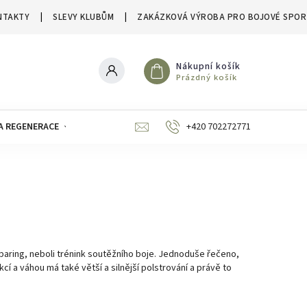
NTAKTY
SLEVY KLUBŮM
ZAKÁZKOVÁ VÝROBA PRO BOJOVÉ SPOR
Nákupní košík
Prázdný košík
A REGENERACE
ZNAČKY
SLEVY A VÝPRODEJE
+420 702272771
paring, neboli trénink soutěžního boje. Jednoduše řečeno,
cí a váhou má také větší a silnější polstrování a právě to