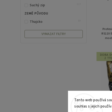
10
L
127
Suchý zip
6
XL
ZEMĚ PŮVODU
69
Thajsko
Profes
RS11V E
VYMAZAT FILTRY
mode
špičko
DOBA D
2 TÝ
Tento web používá sou
souhlas s jejich použív
Box