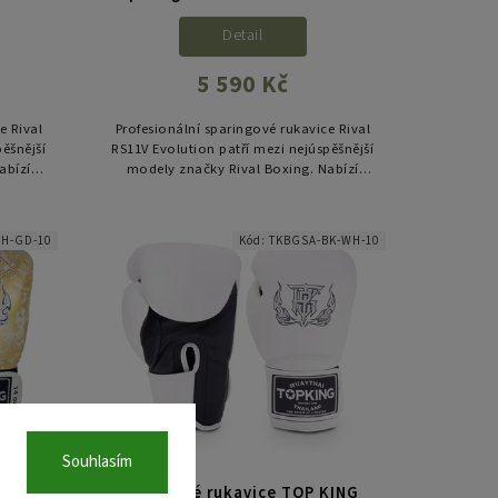
Detail
5 590 Kč
e Rival
Profesionální sparingové rukavice Rival
pěšnější
RS11V Evolution patří mezi nejúspěšnější
abízí
modely značky Rival Boxing. Nabízí
 střih,
špičkovou ochranu, ergonomický střih,
výbornou fixaci zápěstí...
WH-GD-10
Kód:
TKBGSA-BK-WH-10
Souhlasím
KING
Boxerské rukavice TOP KING