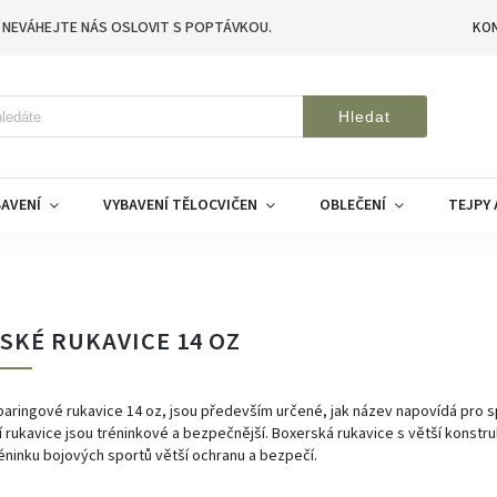
 NEVÁHEJTE NÁS OSLOVIT S POPTÁVKOU.
KO
Hledat
AVENÍ
VYBAVENÍ TĚLOCVIČEN
OBLEČENÍ
TEJPY 
SKÉ RUKAVICE 14 OZ
aringové rukavice 14 oz, jsou především určené, jak název napovídá pro s
í rukavice jsou tréninkové a bezpečnější. Boxerská rukavice s větší konstruk
éninku bojových sportů větší ochranu a bezpečí.