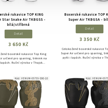
erské rukavice TOP KING
Boxerské rukavice TOP 
r Star Snake Air TKBGSS -
Super Air TKBGSA - bí
bílá/stříbrná
Detail
Detail
3 350 Kč
3 650 Kč
Celokožené boxerské rukavice T
Super Air určené pro sparring, tr
žené boxerské rukavice Top King
pytli i lapách. Ruční výroba v T
ir určené pro sparring, trénink na
špičkové materiály a důraz na 
i lapách. Ruční výroba v Thajsku,
ruky i zápěstí při...
vé materiály a důraz na ochranu
ruky i zápěstí při...
Kód:
VENUM-05755-590-10
Kód:
VENUM-0575