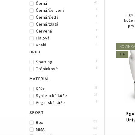
48
Černá
11
Venum
4
Černá/červená
Ego 
1
Černá/šedá
kožen
3
Černá/zlatá
pro 
11
Červená
komfo
poh
1
Fialová
3
Khaki
NOVINK
6
DRUH
Modrá
TIP
0
Neonově žlutá
1
Sparring
2
Oranžová
1
Tréninkové
5
Růžová
MATERIÁL
1
Stříbrná
2
Šedá
55
Kůže
1
Šedá/černá
26
Syntetická kůže
7
Zelená
1
Veganská kůže
3
Zlatá
SPORT
Ego
1
Žlutá
Uni
1
Béžová
129
Box
2
Vínová
107
MMA