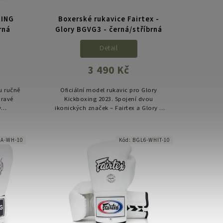
KING
Boxerské rukavice Fairtex -
rná
Glory BGVG3 - černá/stříbrná
Detail
3 490 Kč
u ručně
Oficiální model rukavic pro Glory
pravé
Kickboxing 2023. Spojení dvou
v
ikonických značek – Fairtex a Glory –
edení.
přináší rukavice, které kombinují
nk,
thajskou tradici s moderním
designem....
A-WH-10
Kód:
BGL6-WHIT-10