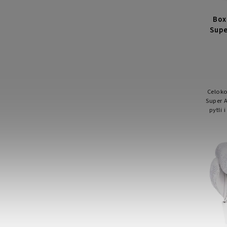
Box
Supe
Celoko
Super A
pytli 
špičko