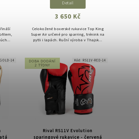
Detail
3 650 Kč
řináší
Celokožené boxerské rukavice Top King
ofilem,
Super Air určené pro sparring, trénink na
ý úchop
pytli i lapách. Ruční výroba v Thajsku,
Ideální
špičkové materiály a důraz na ochranu
ruky i zápěstí při...
-GOLD-14
Kód:
RS11V-RED-14
DOBA DODÁNÍ
2 TÝDNY
n
Rival RS11V Evolution
latá
sparingové rukavice - červená