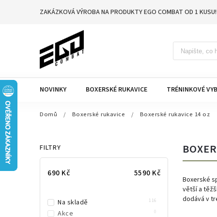
ZAKÁZKOVÁ VÝROBA NA PRODUKTY EGO COMBAT OD 1 KUSU!
NOVINKY
BOXERSKÉ RUKAVICE
TRÉNINKOVÉ VYB
Domů
/
Boxerské rukavice
/
Boxerské rukavice 14 oz
BOXER
FILTRY
690
Kč
5590
Kč
Boxerské sp
větší a těžš
dodává v tr
116
Na skladě
0
Akce