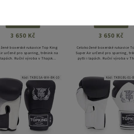
r Star Snake Air TKBGSS -
Super Star Snake Air TKB
černá/zlatá
bílá/zlatá
Detail
Detail
3 650 Kč
3 650 Kč
žené boxerské rukavice Top King
Celokožené boxerské rukavice T
ir určené pro sparring, trénink na
Super Air určené pro sparring, tr
i lapách. Ruční výroba v Thajsku,
pytli i lapách. Ruční výroba v T
vé materiály a důraz na ochranu
špičkové materiály a důraz na 
ruky i zápěstí při...
ruky i zápěstí při...
Kód:
TKBGSA-WH-BK-10
Kód:
TKBGBL-01-