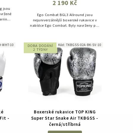
2 190 Kč
g jsou
avržené
Ego Combat BGL3 Allround jsou
arringy.
nejuniverzálnější boxerské rukavice v
pem,
nabídce Ego Combat. Byly navrženy pro
.
sportovce, kteří hledají jedny kvalitní
rukavice pro každodenní trénink...
9-WHT-10
Kód:
TKBGSS-02A-BK-SV-10
DOBA DODÁNÍ
2 TÝDNY
ké
Boxerské rukavice TOP KING
Fit -
Super Star Snake Air TKBGSS -
černá/stříbrná