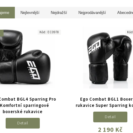
ujeme
Nejlevnější
Nejdražší
Nejprodávanější
Abecedn
Kód:
EC0978
Kó
A
Combat BGL4 Sparring Pro
Ego Combat BGL1 Boxer
 Komfortní sparringové
rukavice Super Sparring 
boxerské rukavice
Detail
Detail
2 190 Kč