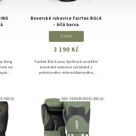
KING
Boxerské rukavice Fairtex BGL6
lá
- bílá barva
Detail
3 190 Kč
op King
Fairtex BGL6 jsou špičkové soutěžní
énink na
boxerské rukavice vyrobené z
hajsku,
prémiového mikrovláknového
ochranu
materiálu, navržené pro maximální
výkon, přesnost úderu a profesionální
zápasová...
5-109-10
Kód:
VENUM-05141-200-10