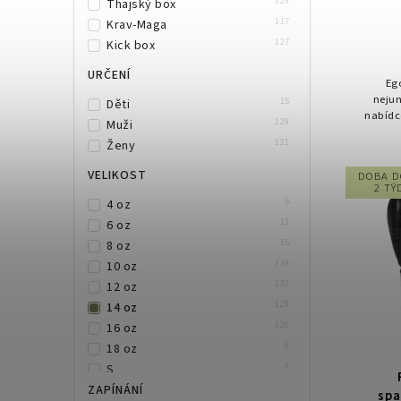
129
Thajský box
117
Krav-Maga
127
Kick box
URČENÍ
Eg
nejun
15
Děti
nabídc
129
Muži
sport
121
Ženy
ruka
VELIKOST
DOBA D
2 TÝ
5
4 oz
13
6 oz
15
8 oz
139
10 oz
132
12 oz
129
14 oz
126
16 oz
6
18 oz
4
S
10
ZAPÍNÁNÍ
M
spa