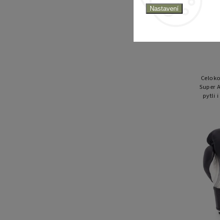
Supe
Nastavení
Celoko
Super A
pytli 
špičko