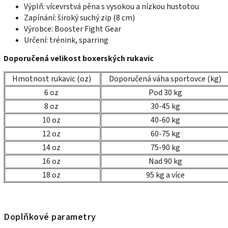
Výplň: vícevrstvá pěna s vysokou a nízkou hustotou
Zapínání: široký suchý zip (8 cm)
Výrobce: Booster Fight Gear
Určení: trénink, sparring
Doporučená velikost boxerských rukavic
Hmotnost rukavic (oz)
Doporučená váha sportovce (kg)
6 oz
Pod 30 kg
8 oz
30-45 kg
10 oz
40-60 kg
12 oz
60-75 kg
14 oz
75-90 kg
16 oz
Nad 90 kg
18 oz
95 kg a více
Doplňkové parametry