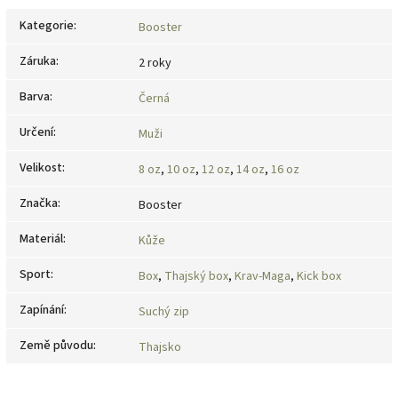
Kategorie
:
Booster
Záruka
:
2 roky
Barva
:
Černá
Určení
:
Muži
Velikost
:
8 oz
,
10 oz
,
12 oz
,
14 oz
,
16 oz
Značka
:
Booster
Materiál
:
Kůže
Sport
:
Box
,
Thajský box
,
Krav-Maga
,
Kick box
Zapínání
:
Suchý zip
Země původu
:
Thajsko