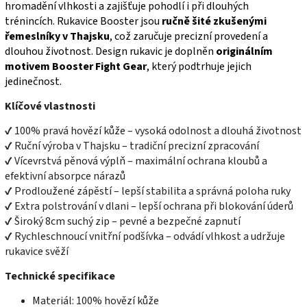
hromadění vlhkosti a zajišťuje pohodlí i při dlouhých
trénincích.
Rukavice Booster jsou
ručně šité zkušenými
řemeslníky v Thajsku
, což zaručuje precizní provedení a
dlouhou životnost. Design rukavic je doplněn
originálním
motivem Booster Fight Gear
, který podtrhuje jejich
jedinečnost.
Klíčové vlastnosti
✔ 100% pravá hovězí kůže – vysoká odolnost a dlouhá životnost
✔ Ruční výroba v Thajsku – tradiční precizní zpracování
✔ Vícevrstvá pěnová výplň – maximální ochrana kloubů a
efektivní absorpce nárazů
✔ Prodloužené zápěstí – lepší stabilita a správná poloha ruky
✔ Extra polstrování v dlani – lepší ochrana při blokování úderů
✔ Široký 8cm suchý zip – pevné a bezpečné zapnutí
✔ Rychleschnoucí vnitřní podšívka – odvádí vlhkost a udržuje
rukavice svěží
Technické specifikace
Materiál: 100% hovězí kůže