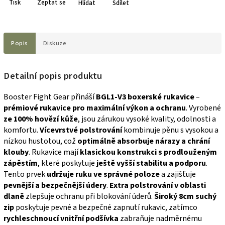
Tisk
Zeptat se
Hlídat
Sdílet
Popis
Diskuze
Detailní popis produktu
Booster Fight Gear přináší
BGL1-V3
boxerské rukavice
–
prémiové rukavice pro maximální výkon a ochranu
. Vyrobené
ze 100% hovězí kůže
, jsou zárukou vysoké kvality, odolnosti a
komfortu.
Vícevrstvé polstrování
kombinuje pěnu s vysokou a
nízkou hustotou, což
optimálně absorbuje nárazy a chrání
klouby
.
Rukavice mají
klasickou konstrukci s prodlouženým
zápěstím
, které poskytuje
ještě vyšší stabilitu a podporu
.
Tento prvek
udržuje ruku ve správné poloze
a zajišťuje
pevnější a bezpečnější údery
.
Extra polstrování v oblasti
dlaně
zlepšuje ochranu při blokování úderů.
Široký 8cm suchý
zip
poskytuje pevné a bezpečné zapnutí rukavic, zatímco
rychleschnoucí vnitřní podšívka
zabraňuje nadměrnému