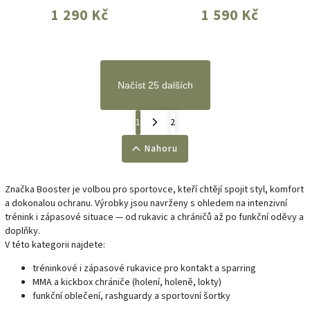
1 290 Kč
1 590 Kč
Načíst 25 dalších
1
2
Nahoru
Značka Booster je volbou pro sportovce, kteří chtějí spojit styl, komfort
a dokonalou ochranu. Výrobky jsou navrženy s ohledem na intenzivní
trénink i zápasové situace — od rukavic a chráničů až po funkční oděvy a
doplňky.
V této kategorii najdete:
tréninkové i zápasové rukavice pro kontakt a sparring
MMA a kickbox chrániče (holení, holeně, lokty)
funkční oblečení, rashguardy a sportovní šortky