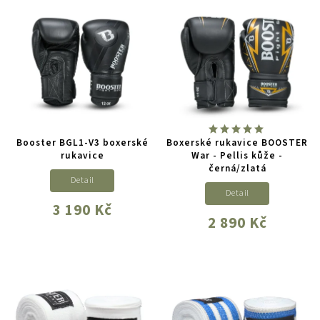
Booster BGL1-V3 boxerské
Boxerské rukavice BOOSTER
rukavice
War - Pellis kůže -
černá/zlatá
Detail
Detail
3 190 Kč
2 890 Kč