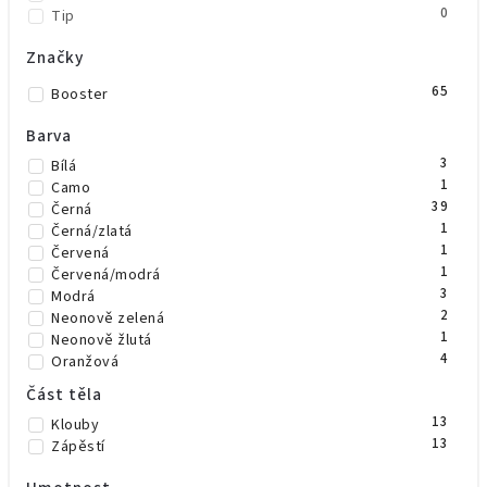
0
Tip
Značky
65
Booster
Barva
3
Bílá
1
Camo
39
Černá
1
Černá/zlatá
1
Červená
1
Červená/modrá
3
Modrá
2
Neonově zelená
1
Neonově žlutá
4
Oranžová
4
Růžová
Část těla
1
Šedá
13
Klouby
3
Zelená
13
Zápěstí
1
Zelená/černá
1
Zlatá