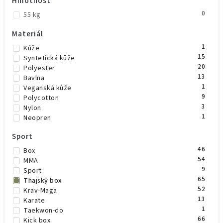
Hmotnost
1
Béžová
1
Vínová
0
55 kg
Materiál
1
Kůže
15
Syntetická kůže
20
Polyester
13
Bavlna
1
Veganská kůže
9
Polycotton
3
Nylon
1
Neopren
Sport
46
Box
54
MMA
9
Sport
65
Thajský box
52
Krav-Maga
13
Karate
1
Taekwon-do
66
Kick box