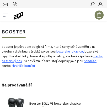
Hledat
BOOSTER
Booster je původem belgická firma, která se výlučně zaměřuje na
výrobu a distribuci výrobků jakou jsou
boxerské rukavice,
boxerské
lapy, thajské bloky, boxerské přilby a helmy, ale také i špičkové
trenky
na thajský box
. Za povšimnutí také stojí doplňky jako jsou
bandáže
,
anebo
chrániče kotníků.
Nejprodávanější
Booster BGL1-V3 boxerské rukavice