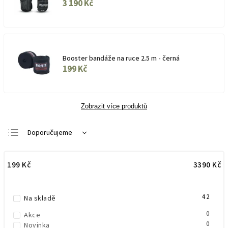
3 190 Kč
Booster bandáže na ruce 2.5 m - černá
199 Kč
Zobrazit více produktů
Doporučujeme
Nejlevnější
199
Kč
3390
Kč
Nejdražší
Nejprodávanější
42
Abecedně
Na skladě
0
Akce
0
Novinka