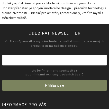
doplňky a příslušenství pro každodenní používání v gymu i doma
Booster představuje spojení moderního designu, předních technologií a
dlouhé životnosti — ideální pro amatéry i profesionály, kteří to myslí s
tréninkem vážně.
ODEBÍRAT NEWSLETTER
Vložte svůj e-mail a my vám budeme zasílat informace o nových
produktech na našem e-shopu.
Vložením e-mailu souhlasíte s
podmínkami ochrany osobních údajů
Přihlásit se
INFORMACE PRO VÁS