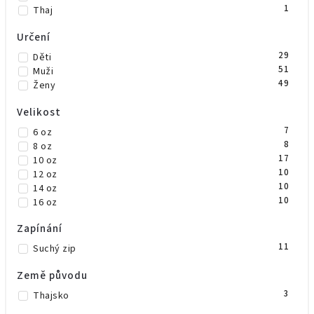
1
Thaj
Určení
29
Děti
51
Muži
49
Ženy
Velikost
7
6 oz
8
8 oz
17
10 oz
10
12 oz
10
14 oz
10
16 oz
Zapínání
11
Suchý zip
Země původu
3
Thajsko