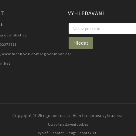
KT
VYHLEDÁVÁNÍ
at
egocombat.cz
Hledat
702272771
://www.facebook.com/egocombat.cz/
ombat
Copyright 2026
egocombat.cz
. Všechna práva vyhrazena.
Upravit nastavení cookies
Vytvořil
Shoptet
| Design
Shoptak.cz.