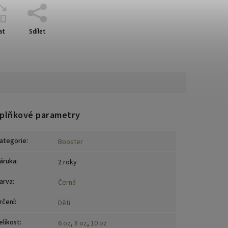
at
Sdílet
plňkové parametry
ategorie
:
Booster
áruka
:
2 roky
arva
:
Černá
rčení
:
Děti
elikost
:
6 oz
,
8 oz
,
10 oz