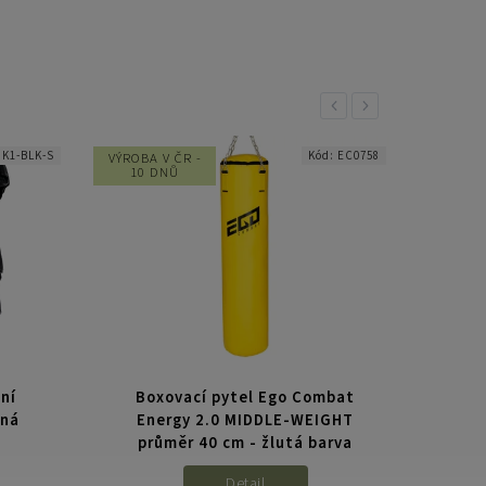
Previous
Next
K1-BLK-S
Kód:
EC0758
VÝROBA V ČR -
10 DNŮ
ní
Boxovací pytel Ego Combat
Lož
rná
Energy 2.0 MIDDLE-WEIGHT
průměr 40 cm - žlutá barva
Detail