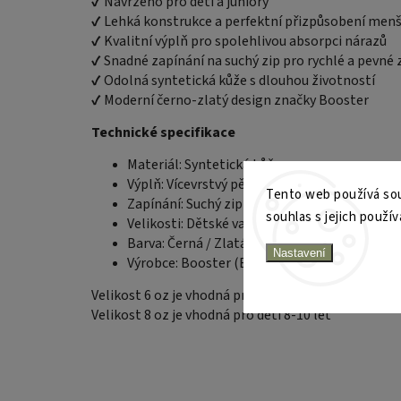
✔ Navrženo pro děti a juniory
✔ Lehká konstrukce a perfektní přizpůsobení menš
✔ Kvalitní výplň pro spolehlivou absorpci nárazů
✔ Snadné zapínání na suchý zip pro rychlé a pevné z
✔ Odolná syntetická kůže s dlouhou životností
✔ Moderní černo‑zlatý design značky Booster
Technické specifikace
Materiál: Syntetická kůže
Výplň: Vícevrstvý pěnový systém
Tento web používá sou
Zapínání: Suchý zip
souhlas s jejich použív
Velikosti: Dětské varianty (oz dle výběru)
Barva: Černá / Zlatá
Nastavení
Výrobce: Booster (Belgie)
Velikost 6 oz je vhodná pro děti 6-8 let
Velikost 8 oz je vhodná pro děti 8-10 let