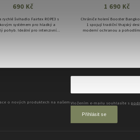
690 Kč
1 690 Kč
a rychlé švihadlo Fairtex ROPE3 s
Chrániče holení Booster Bangkok
skovým systémem pro hladký a
1 spojují tradiční thajský des
lý pohyb. Ideální pro intenzivní
moderní ochranou a pohodlím
iční trénink, zahřátí i práci na
ideální pro Muay Thai, kickbox 
frekvenci nohou.
to jak pro začátečníky, tak.
mace o nových produktech na našem
Vložením e-mailu souhlasíte s
podm
Přihlásit se