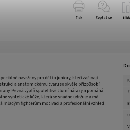
Tisk
Zeptat se
Hlíd
Do
peciálně navrženy pro děti a juniory, kteří začínají
K
nstrukci a anatomickému tvaru se skvěle přizpůsobí
chrany. Pevná výplň spolehlivě tlumí nárazy a pomáhá
Z
lné syntetické kůže, která se snadno udržuje a má
dá mladým fighterům motivaci a profesionální vzhled
B
U
V