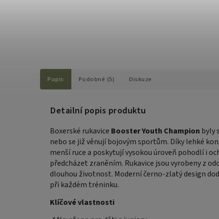
Popis
Podobné (5)
Diskuze
Detailní popis produktu
Boxerské rukavice
Booster Youth Champion
byly s
nebo se již věnují bojovým sportům. Díky lehké ko
menší ruce a poskytují vysokou úroveň pohodlí i o
předcházet zraněním. Rukavice jsou vyrobeny z odo
dlouhou životnost. Moderní černo‑zlatý design do
při každém tréninku.
Klíčové vlastnosti