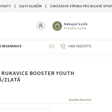
NTAKTY
SLEVY KLUBŮM
ZAKÁZKOVÁ VÝROBA PRO BOJOVÉ SPOR
Nákupní košík
Prázdný košík
A REGENERACE
ZNAČKY
SLEVY A VÝPRODEJE
+420 702272771
 RUKAVICE BOOSTER YOUTH
Á/ZLATÁ
Značka:
Booster