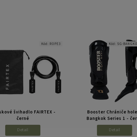
Kód:
ROPE3
Kód:
SG-BANGKO
skové švihadlo FAIRTEX -
Booster Chrániče hole
černé
Bangkok Series 1 - če
Detail
Detail