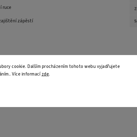
í ruce
Z
ajištění zápěstí
S
bory cookie. Dalším procházením tohoto webu vyjadřujete
áním.. Více informací
zde
.