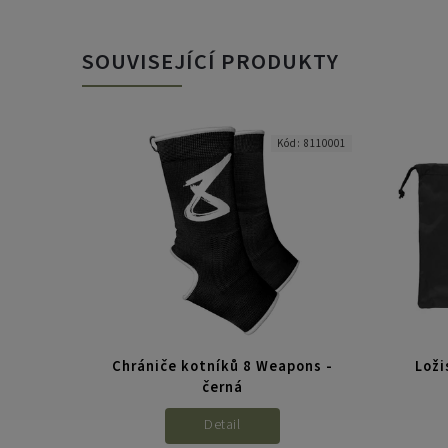
SOUVISEJÍCÍ PRODUKTY
BLK-S/M
Kód:
8110001
aps -
Chrániče kotníků 8 Weapons -
Loži
černá
Detail