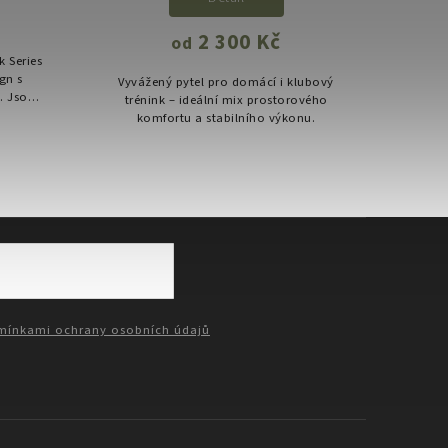
2 300 Kč
od
 Series
Lehké 
ign s
lož
Vyvážený pytel pro domácí i klubový
. Jsou
plynu
trénink – ideální mix prostorového
a MMA, a
kond
komfortu a stabilního výkonu.
..
ínkami ochrany osobních údajů