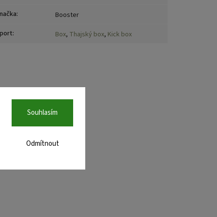
načka
:
Booster
port
:
Box
,
Thajský box
,
Kick box
Souhlasím
Odmítnout