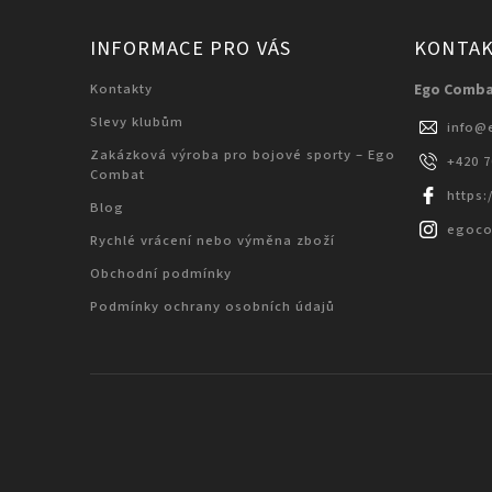
INFORMACE PRO VÁS
KONTA
Kontakty
Ego Comb
Slevy klubům
info
@
Zakázková výroba pro bojové sporty – Ego
+420 
Combat
https
Blog
egoc
Rychlé vrácení nebo výměna zboží
Obchodní podmínky
Podmínky ochrany osobních údajů