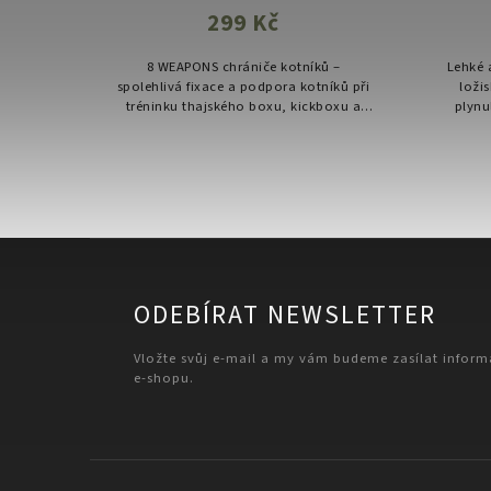
299 Kč
ychlé a
8 WEAPONS chrániče kotníků –
Lehké 
 jako
spolehlivá fixace a podpora kotníků při
loži
žím.
tréninku thajského boxu, kickboxu a
plynu
ukou a
dalších bojových sportů
kond
u...
ODEBÍRAT NEWSLETTER
Vložte svůj e-mail a my vám budeme zasílat infor
e-shopu.