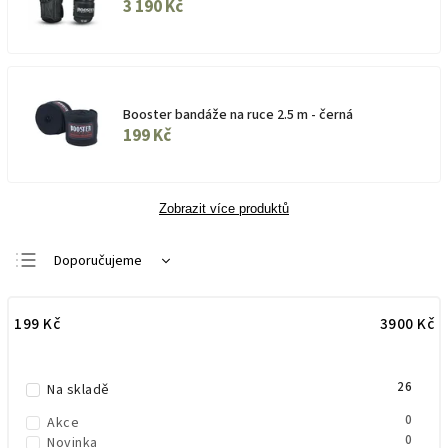
3 190 Kč
Booster bandáže na ruce 2.5 m - černá
199 Kč
Zobrazit více produktů
Doporučujeme
Nejlevnější
199
Kč
3900
Kč
Nejdražší
Nejprodávanější
26
Abecedně
Na skladě
0
Akce
0
Novinka