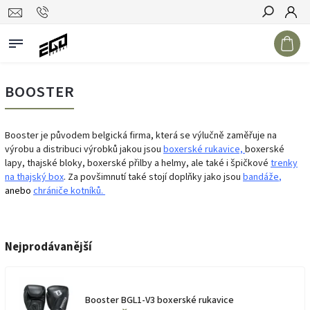
Hledat
BOOSTER
Booster je původem belgická firma, která se výlučně zaměřuje na
výrobu a distribuci výrobků jakou jsou
boxerské rukavice,
boxerské
lapy, thajské bloky, boxerské přilby a helmy, ale také i špičkové
trenky
na thajský box
. Za povšimnutí také stojí doplňky jako jsou
bandáže
,
anebo
chrániče kotníků.
Nejprodávanější
Booster BGL1-V3 boxerské rukavice