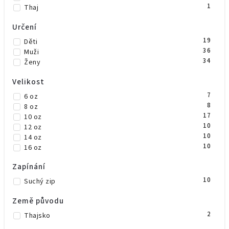
1
Thaj
Určení
19
Děti
36
Muži
34
Ženy
Velikost
7
6 oz
8
8 oz
17
10 oz
10
12 oz
10
14 oz
10
16 oz
Zapínání
10
Suchý zip
Země původu
2
Thajsko