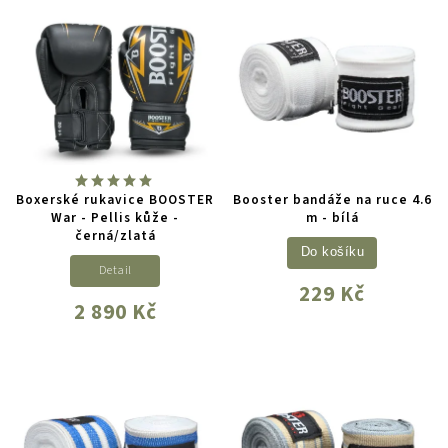
Boxerské rukavice BOOSTER
Booster bandáže na ruce 4.6
War - Pellis kůže -
m - bílá
černá/zlatá
Do košíku
Detail
229 Kč
2 890 Kč