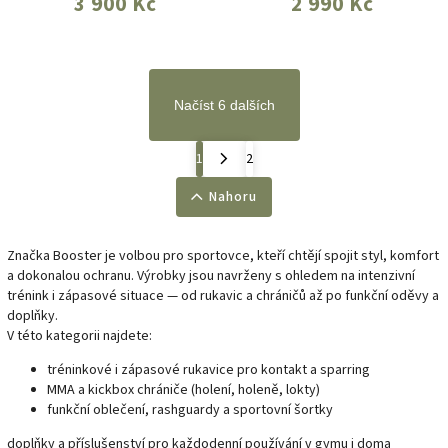
3 900 Kč
2 990 Kč
Načíst 6 dalších
1
2
Nahoru
Značka Booster je volbou pro sportovce, kteří chtějí spojit styl, komfort
a dokonalou ochranu. Výrobky jsou navrženy s ohledem na intenzivní
trénink i zápasové situace — od rukavic a chráničů až po funkční oděvy a
doplňky.
V této kategorii najdete:
tréninkové i zápasové rukavice pro kontakt a sparring
MMA a kickbox chrániče (holení, holeně, lokty)
funkční oblečení, rashguardy a sportovní šortky
doplňky a příslušenství pro každodenní používání v gymu i doma