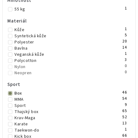
Hmotnost
1
Béžová
1
Vínová
1
55 kg
Materiál
1
Kůže
5
Syntetická kůže
20
Polyester
14
Bavlna
1
Veganská kůže
3
Polycotton
0
Nylon
0
Neopren
Sport
46
Box
54
MMA
9
Sport
65
Thajský box
52
Krav-Maga
13
Karate
1
Taekwon-do
66
Kick box