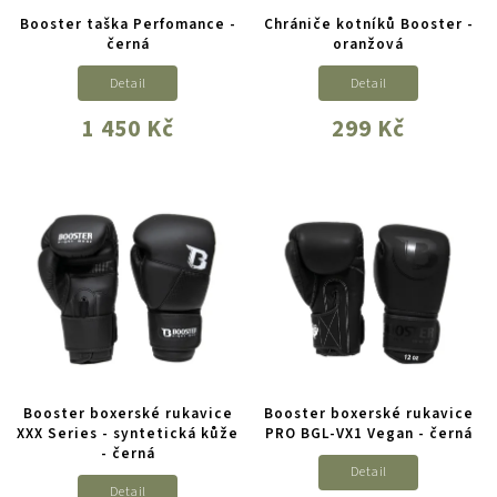
Booster taška Perfomance -
Chrániče kotníků Booster -
černá
oranžová
Detail
Detail
1 450 Kč
299 Kč
Booster boxerské rukavice
Booster boxerské rukavice
XXX Series - syntetická kůže
PRO BGL-VX1 Vegan - černá
- černá
Detail
Detail