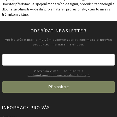
Booster představuje spojení moderního designu, předních technologií a
dlouhé životnosti — ideální pro amatéry i profesionály, kteří to myslí s
tréninkem vážně.
ODEBÍRAT NEWSLETTER
Vložte svůj e-mail a my vám budeme zasílat informace o nových
produktech na našem e-shopu.
Vložením e-mailu souhlasíte s
podmínkami ochrany osobních údajů
Přihlásit se
INFORMACE PRO VÁS