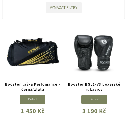
VYMAZAT FILTRY
Booster taška Perfomance -
Booster BGL1-V3 boxerské
černá/zlatá
rukavice
Detail
Detail
1 450 Kč
3 190 Kč