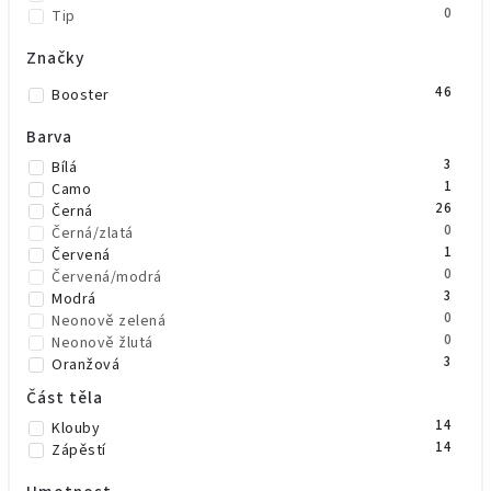
0
Tip
Značky
46
Booster
Barva
3
Bílá
1
Camo
26
Černá
0
Černá/zlatá
1
Červená
0
Červená/modrá
3
Modrá
0
Neonově zelená
0
Neonově žlutá
3
Oranžová
3
Růžová
Část těla
1
Šedá
14
Klouby
2
Zelená
14
Zápěstí
1
Zelená/černá
1
Zlatá