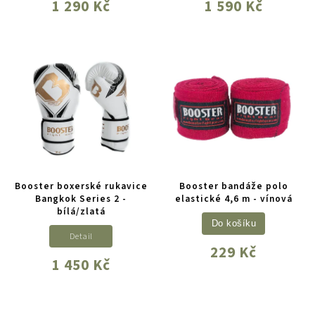
1 290 Kč
1 590 Kč
Booster boxerské rukavice
Booster bandáže polo
Bangkok Series 2 -
elastické 4,6 m - vínová
bílá/zlatá
Do košíku
Detail
229 Kč
1 450 Kč