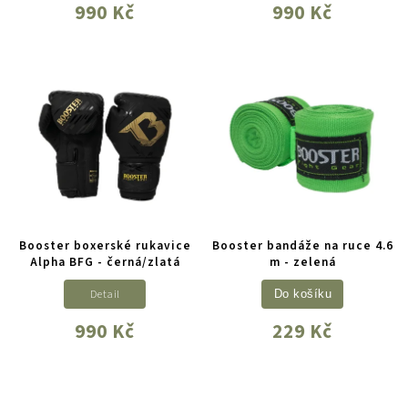
990 Kč
990 Kč
Booster boxerské rukavice
Booster bandáže na ruce 4.6
Alpha BFG - černá/zlatá
m - zelená
Detail
Do košíku
990 Kč
229 Kč