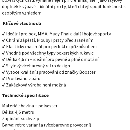
boxerských časů. Vynikne nejen při tréninku, ale i jako stylový
doplněk k výbavě – ideální pro ty, kteří chtějí spojit funkčnost s
osobitým vzhledem.
Klíčové vlastnosti
✔ Ideální pro box, MMA, Muay Thai a další bojové sporty
✔ Chrání zápěstí, klouby i prsty před zraněním
✔ Elastický materiál pro perfektní přizpůsobení
✔ Vhodné pod všechny typy boxerských rukavic
✔ Délka 4,6 m – ideální pro pevné a plné omotání
✔ Stylový vícebarevný retro design
✔ Vysoce kvalitní zpracování od značky Booster
✔ Prodáváno v páru
✔ Zakázková výroba není možná
Technické specifikace
Materiál: bavlna + polyester
Délka: 4,6 metru
Zapínání: suchý zip
Barva: retro varianta (vícebarevné provedení)