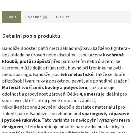
Popis
Podobné (4)
Diskuze
Detailní popis produktu
Bandáže Booster patří mezi základní výbavu každého fightera –
bez ohledu na úroveň nebo disciplínu. Jsou určeny k
ochraně
kloubů, prstů i zápěstí
před namožením nebo úrazem, ke
kterému může dojít při úderech, hlavně při tréninku na pytli
nebo sparingu. Bandáže jsou
lehce elastické
, takže se dobře
přizpůsobí tvaru ruky a poskytnou pevné, ale pohodlné stažení.
Materiál tvoří směs bavlny a polyesteru
, což zaručuje
odolnost a prodyšnost zároveň. Délka
4,6 metru
je ideální pro
sportovce, kteří chtějí pevné omotání zápěstí,
několikanásobné zpevnění kloubů a dostatek materiálu i pro
zakrytí palce. Bandáže jsou vhodné pod
sparingové, zápasové
i pytlové rukavice
. Tato varianta se navíc pyšní výrazným
retro
designem
, který kombinuje několik barev v duchu klasických