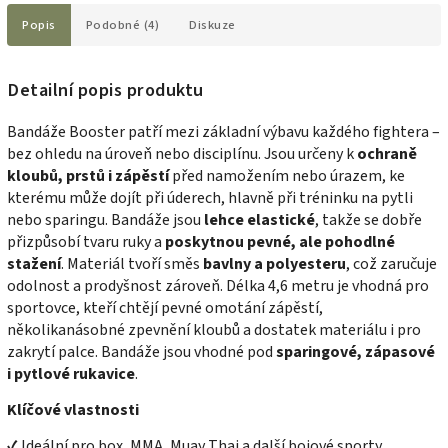
Popis
Podobné (4)
Diskuze
Detailní popis produktu
Bandáže Booster patří mezi základní výbavu každého fightera –
bez ohledu na úroveň nebo disciplínu. Jsou určeny k
ochraně
kloubů, prstů i zápěstí
před namožením nebo úrazem, ke
kterému může dojít při úderech, hlavně při tréninku na pytli
nebo sparingu. Bandáže jsou
lehce elastické
, takže se dobře
přizpůsobí tvaru ruky a
poskytnou pevné, ale pohodlné
stažení
. Materiál tvoří směs
bavlny a polyesteru
, což zaručuje
odolnost a prodyšnost zároveň. Délka 4,6 metru je vhodná pro
sportovce, kteří chtějí pevné omotání zápěstí,
několikanásobné zpevnění kloubů a dostatek materiálu i pro
zakrytí palce. Bandáže jsou vhodné pod
sparingové, zápasové
i pytlové rukavice
.
Klíčové vlastnosti
✔ Ideální pro box, MMA, Muay Thai a další bojové sporty