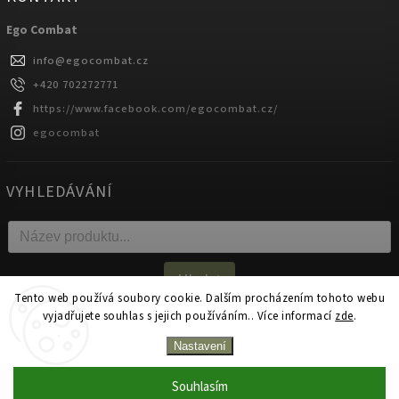
Ego Combat
info
@
egocombat.cz
+420 702272771
https://www.facebook.com/egocombat.cz/
egocombat
VYHLEDÁVÁNÍ
Hledat
Tento web používá soubory cookie. Dalším procházením tohoto webu
vyjadřujete souhlas s jejich používáním.. Více informací
zde
.
Copyright 2026
egocombat.cz
. Všechna práva vyhrazena.
Nastavení
Upravit nastavení cookies
Souhlasím
Zakázková výroba na produkty Ego Combat od 1 kusu!
Vytvořil
Shoptet
| Design
Shoptak.cz.