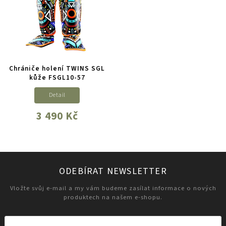
Chrániče holení TWINS SGL
kůže FSGL10-57
Detail
3 490 Kč
ODEBÍRAT NEWSLETTER
Vložte svůj e-mail a my vám budeme zasílat informace o nových
produktech na našem e-shopu.