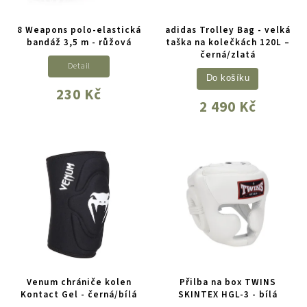
8 Weapons polo-elastická
adidas Trolley Bag - velká
bandáž 3,5 m - růžová
taška na kolečkách 120L –
černá/zlatá
Detail
Do košíku
230 Kč
2 490 Kč
Venum chrániče kolen
Přilba na box TWINS
Kontact Gel - černá/bílá
SKINTEX HGL-3 - bílá