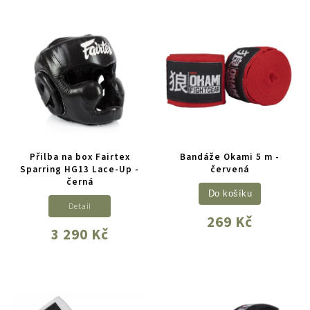
Přilba na box Fairtex
Bandáže Okami 5 m -
Sparring HG13 Lace-Up -
červená
černá
Do košíku
Detail
269 Kč
3 290 Kč