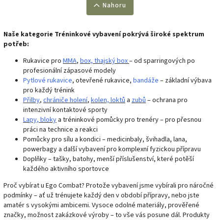
Nahoru
Naše kategorie Tréninkové vybavení pokrývá široké spektrum
potřeb:
Rukavice pro
MMA
,
box, thajský box
– od sparringových po
profesionální zápasové modely
Pytlové rukavice
, otevřené rukavice,
bandáže
– základní výbava
pro každý trénink
Přilby
,
chrániče holení
,
kolen, loktů
a
zubů
– ochrana pro
intenzivní kontaktové sporty
Lapy, bloky
a tréninkové pomůcky pro trenéry – pro přesnou
práci na technice a reakci
Pomůcky pro sílu a kondici – medicinbaly, švihadla, lana,
powerbagy a další vybavení pro komplexní fyzickou přípravu
Doplňky – tašky, batohy, menší příslušenství, které potěší
každého aktivního sportovce
Proč vybírat u Ego Combat? Protože vybavení jsme vybírali pro náročné
podmínky – ať už trénujete každý den v období přípravy, nebo jste
amatér s vysokými ambicemi. Vysoce odolné materiály, prověřené
značky, možnost zakázkové výroby – to vše vás posune dál. Produkty