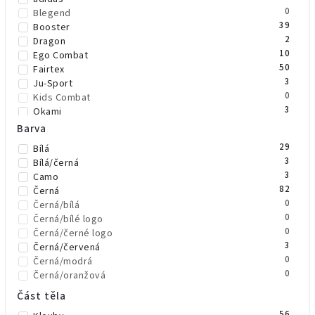
0
Blegend
39
Booster
2
Dragon
10
Ego Combat
50
Fairtex
3
Ju-Sport
0
Kids Combat
3
Okami
37
OPRO
Barva
0
Phoenix
29
Bílá
2
Rival
3
Bílá/černá
0
SMAI
3
Camo
3
Top King Boxing
82
Černá
35
TWINS
0
Černá/bílá
24
Venum
0
Černá/bílé logo
0
Černá/černé logo
3
Černá/červená
0
Černá/modrá
0
Černá/oranžová
0
Černá/šedá
Část těla
1
Černá/zelená
56