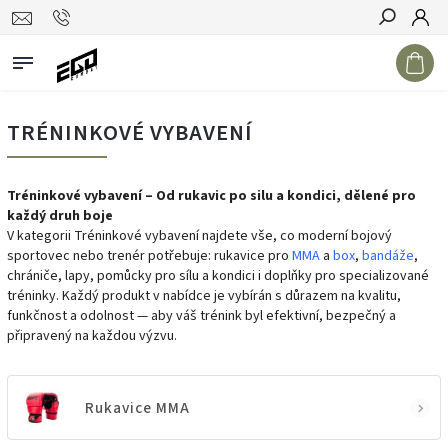
Hledat
TRÉNINKOVÉ VYBAVENÍ
Tréninkové vybavení – Od rukavic po silu a kondici, dělené pro
každý druh boje
V kategorii Tréninkové vybavení najdete vše, co moderní bojový
sportovec nebo trenér potřebuje: rukavice pro
MMA
a
box
,
bandáže
,
chrániče, lapy, pomůcky pro sílu a kondici i doplňky pro specializované
tréninky. Každý produkt v nabídce je vybírán s důrazem na kvalitu,
funkčnost a odolnost — aby váš trénink byl efektivní, bezpečný a
připravený na každou výzvu.
Rukavice MMA