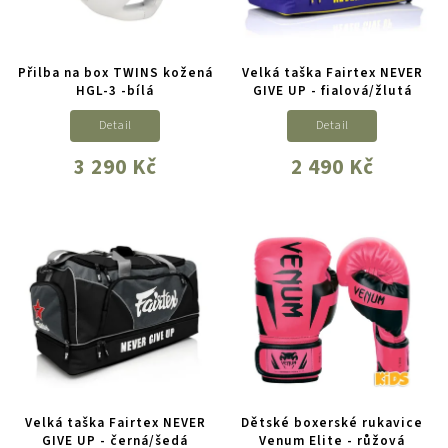
Přilba na box TWINS kožená
Velká taška Fairtex NEVER
HGL-3 -bílá
GIVE UP - fialová/žlutá
Detail
Detail
3 290 Kč
2 490 Kč
Velká taška Fairtex NEVER
Dětské boxerské rukavice
GIVE UP - černá/šedá
Venum Elite - růžová