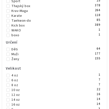
25
Sport
1
Čirá
378
Thajský box
1
růžová/zelená
264
Krav-Maga
118
Karate
85
Taekwon-do
389
Kick box
1
WAKO
1
boxo
1
Thaj
Určení
1
Fitness
64
Děti
177
Muži
155
Ženy
Velikost
1
4 oz
7
6 oz
7
8 oz
22
10 oz
16
12 oz
14
14 oz
14
16 oz
3