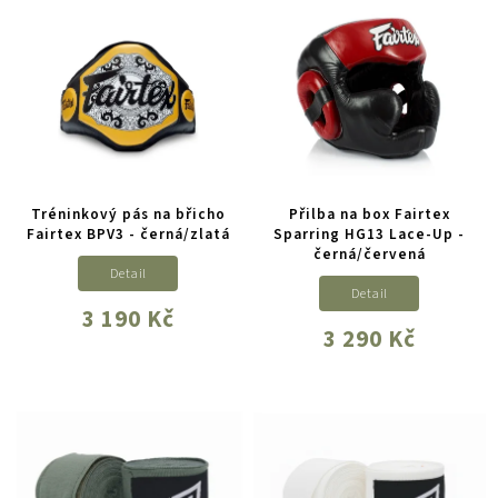
Tréninkový pás na břicho
Přilba na box Fairtex
Fairtex BPV3 - černá/zlatá
Sparring HG13 Lace-Up -
černá/červená
Detail
Detail
3 190 Kč
3 290 Kč