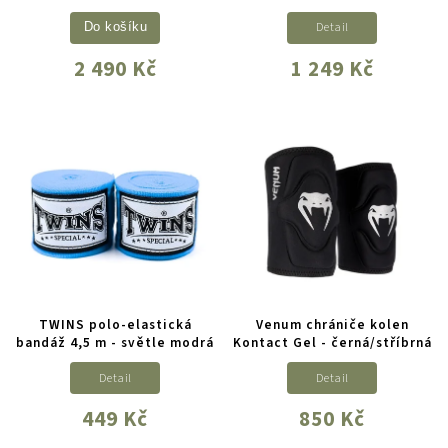
Detail
Do košíku
2 490 Kč
1 249 Kč
TWINS polo-elastická
Venum chrániče kolen
bandáž 4,5 m - světle modrá
Kontact Gel - černá/stříbrná
Detail
Detail
449 Kč
850 Kč