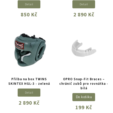
Detail
Detail
850 Kč
2 890 Kč
Přilba na box TWINS
OPRO Snap-Fit Braces –
SKINTEX HGL-3 - zelená
chránič zubů pro rovnátka -
bílá
Detail
Do košíku
2 890 Kč
199 Kč