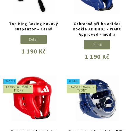
Top King Boxing Kovový
Ochranná přilba adidas
suspenzor – Černý
Rookie ADIBH01 – WAKO
Approved - modrá
Detail
Detail
1 190 Kč
1 190 Kč
WAKO
WAKO
DOBA DODÁNÍ 2
DOBA DODÁNÍ 2
TÝDNY
TÝDNY