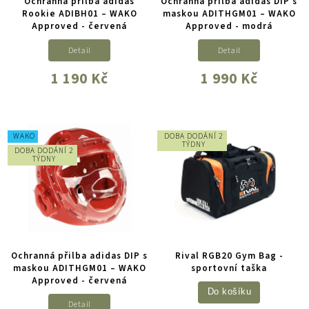
Ochranná přilba adidas
Ochranná přilba adidas DIP s
Rookie ADIBH01 – WAKO
maskou ADITHGM01 – WAKO
Approved - červená
Approved - modrá
Detail
Detail
1 190 Kč
1 990 Kč
WAKO
DOBA DODÁNÍ 2
TÝDNY
DOBA DODÁNÍ 2
TÝDNY
Ochranná přilba adidas DIP s
Rival RGB20 Gym Bag -
maskou ADITHGM01 – WAKO
sportovní taška
Approved - červená
Do košíku
Detail