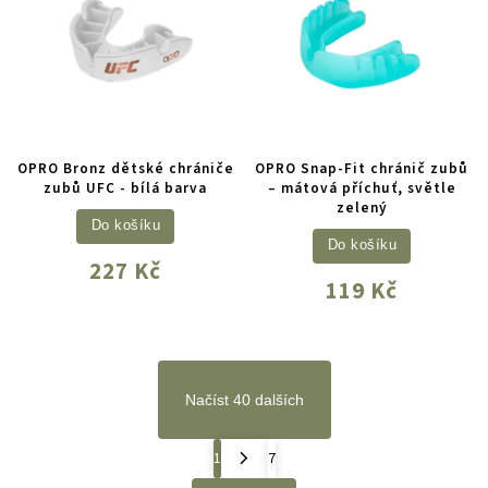
OPRO Bronz dětské chrániče
OPRO Snap-Fit chránič zubů
zubů UFC - bílá barva
– mátová příchuť, světle
zelený
Do košíku
Do košíku
227 Kč
119 Kč
Načíst 40 dalších
1
7