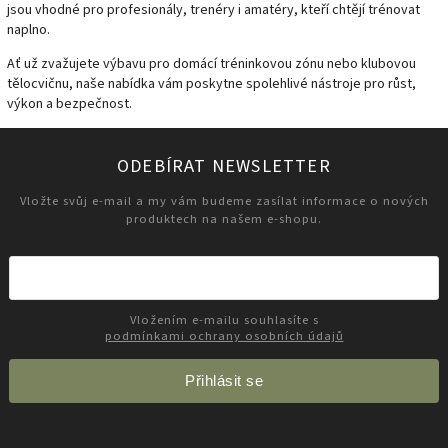
jsou vhodné pro profesionály, trenéry i amatéry, kteří chtějí trénovat
naplno.
Ať už zvažujete výbavu pro domácí tréninkovou zónu nebo klubovou
tělocvičnu, naše nabídka vám poskytne spolehlivé nástroje pro růst,
výkon a bezpečnost.
ODEBÍRAT NEWSLETTER
Vložte svůj e-mail a my vám budeme zasílat informace o nových
produktech na našem e-shopu.
Vložením e-mailu souhlasíte s
podmínkami ochrany osobních údajů
Přihlásit se