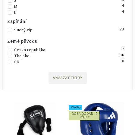
S
4
M
4
L
0
L/XL
Zapínání
1
XL
23
Suchý zip
2
2 metry
Země původu
2
Česká republika
86
Thajsko
0
ČR
VYMAZAT FILTRY
WAKO
DOBA DODÁNÍ 2
TÝDNY