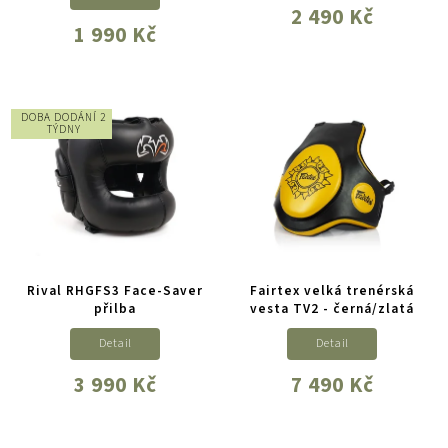
2 490 Kč
1 990 Kč
DOBA DODÁNÍ 2
TÝDNY
Rival RHGFS3 Face-Saver
Fairtex velká trenérská
přilba
vesta TV2 - černá/zlatá
Detail
Detail
3 990 Kč
7 490 Kč