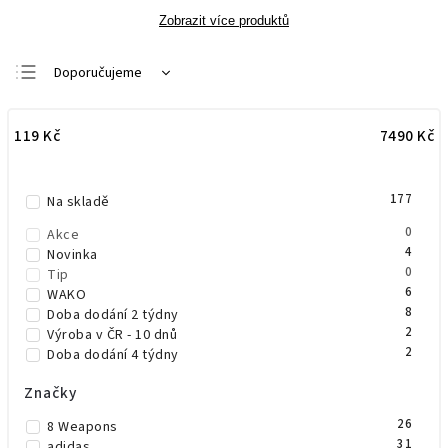
Zobrazit více produktů
Doporučujeme
Nejlevnější
119
Kč
7490
Kč
Nejdražší
Nejprodávanější
177
Abecedně
Na skladě
0
Akce
4
Novinka
0
Tip
6
WAKO
8
Doba dodání 2 týdny
2
Výroba v ČR - 10 dnů
2
Doba dodání 4 týdny
Značky
26
8 Weapons
31
adidas