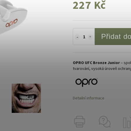
227 Kč
Přidat d
OPRO UFC Bronze Junior
– spol
tvarování, vysoká úroveň ochrany
Detailní informace