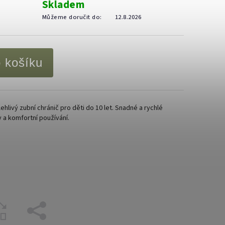
Skladem
Můžeme doručit do:
12.8.2026
o košíku
ehlivý zubní chránič pro děti do 10 let. Snadné a rychlé
 a komfortní používání.