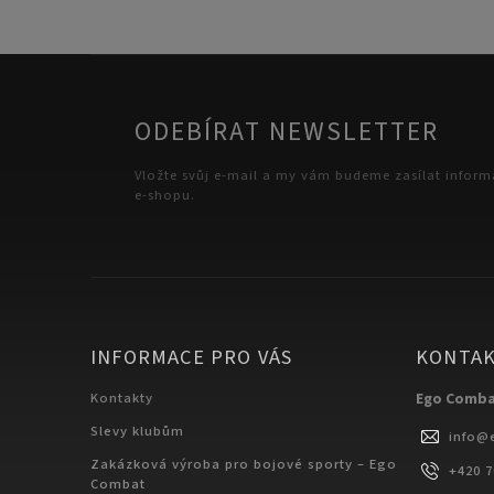
ODEBÍRAT NEWSLETTER
Vložte svůj e-mail a my vám budeme zasílat infor
e-shopu.
INFORMACE PRO VÁS
KONTA
Kontakty
Ego Comb
Slevy klubům
info
@
Zakázková výroba pro bojové sporty – Ego
+420 
Combat