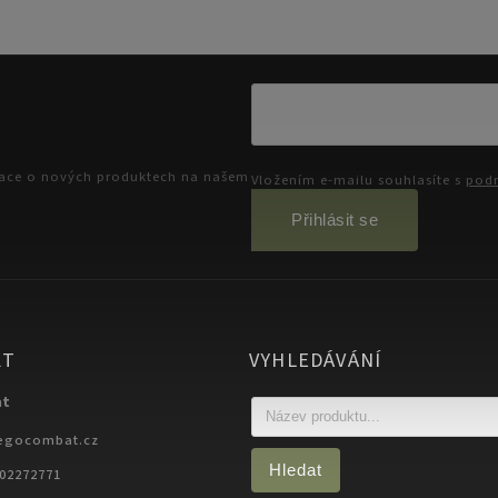
mace o nových produktech na našem
Vložením e-mailu souhlasíte s
podm
Přihlásit se
KT
VYHLEDÁVÁNÍ
at
egocombat.cz
Hledat
702272771