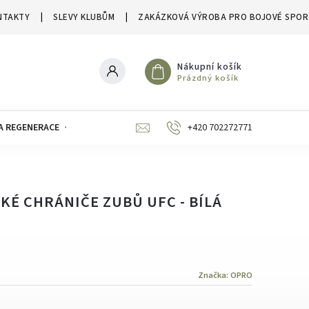
NTAKTY
SLEVY KLUBŮM
ZAKÁZKOVÁ VÝROBA PRO BOJOVÉ SPOR
Nákupní košík
Prázdný košík
A REGENERACE
ZNAČKY
SLEVY A VÝPRODEJE
+420 702272771
É CHRÁNIČE ZUBŮ UFC - BÍLÁ
Značka:
OPRO