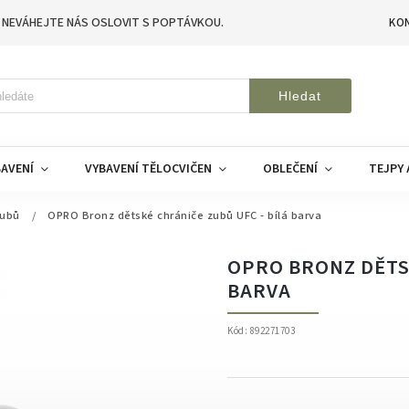
 NEVÁHEJTE NÁS OSLOVIT S POPTÁVKOU.
KO
Hledat
AVENÍ
VYBAVENÍ TĚLOCVIČEN
OBLEČENÍ
TEJPY 
zubů
/
OPRO Bronz dětské chrániče zubů UFC - bílá barva
OPRO BRONZ DĚTSK
BARVA
Kód:
892271703