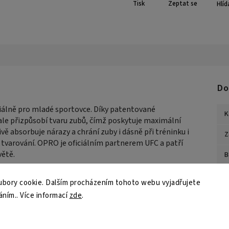
Tisk
Zeptat se
Hlíd
Do
iálně pro mladé sportovce. Díky patentované
K
ale přizpůsobí tvaru zubů, čímž poskytuje maximální
ě absorbuje nárazy a chrání zuby i dásně při tréninku i
Z
 tvarování. OPRO je oficiálním partnerem UFC a patří
větě.
B
U
bory cookie. Dalším procházením tohoto webu vyjadřujete
áním.. Více informací
zde
.
Z
ku
utí k zubům
S
ů a dásní