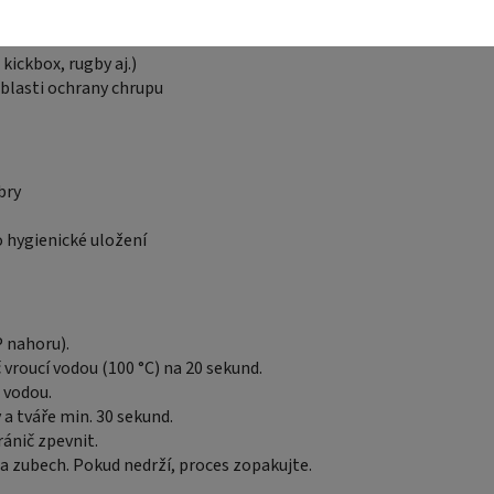
ickbox, rugby aj.)
oblasti ochrany chrupu
bry
o hygienické uložení
P nahoru).
 vroucí vodou (100 °C) na 20 sekund.
 vodou.
 a tváře min. 30 sekund.
ánič zpevnit.
a zubech. Pokud nedrží, proces zopakujte.