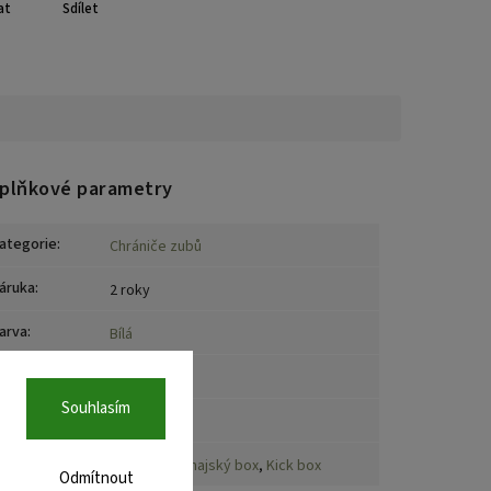
at
Sdílet
plňkové parametry
ategorie
:
Chrániče zubů
áruka
:
2 roky
arva
:
Bílá
rčení
:
Děti
Souhlasím
načka
:
Opro
port
:
Box
,
MMA
,
Thajský box
,
Kick box
Odmítnout