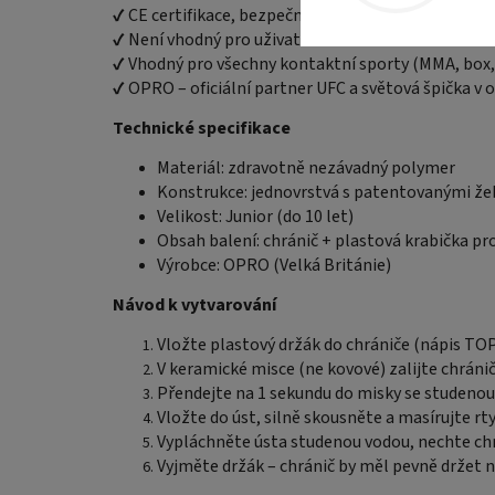
✔ CE certifikace, bezpečný a bez latexu
✔ Není vhodný pro uživatele fixních rovnátek
✔ Vhodný pro všechny kontaktní sporty (MMA, box, k
✔ OPRO – oficiální partner UFC a světová špička v 
Technické specifikace
Materiál: zdravotně nezávadný polymer
Konstrukce: jednovrstvá s patentovanými že
Velikost: Junior (do 10 let)
Obsah balení: chránič + plastová krabička pr
Výrobce: OPRO (Velká Británie)
Návod k vytvarování
Vložte plastový držák do chrániče (nápis TO
V keramické misce (ne kovové) zalijte chránič
Přendejte na 1 sekundu do misky se studenou
Vložte do úst, silně skousněte a masírujte rty
Vypláchněte ústa studenou vodou, nechte chr
Vyjměte držák – chránič by měl pevně držet n