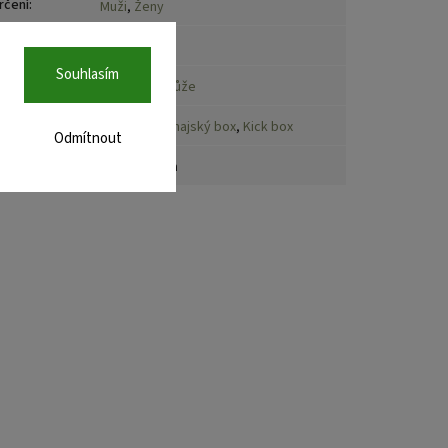
rčení
:
Muži
,
Ženy
načka
:
Adidas
Souhlasím
ateriál
:
Syntetická kůže
port
:
Box
,
MMA
,
Thajský box
,
Kick box
Odmítnout
rodukt
:
Helma, Přilba