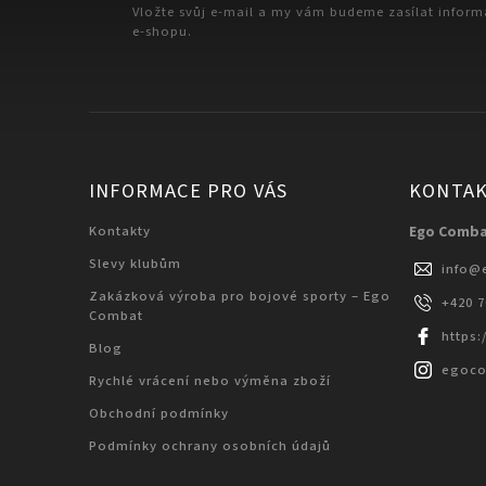
Vložte svůj e-mail a my vám budeme zasílat infor
e-shopu.
INFORMACE PRO VÁS
KONTA
Kontakty
Ego Comb
Slevy klubům
info
@
Zakázková výroba pro bojové sporty – Ego
+420 
Combat
https
Blog
egoc
Rychlé vrácení nebo výměna zboží
Obchodní podmínky
Podmínky ochrany osobních údajů