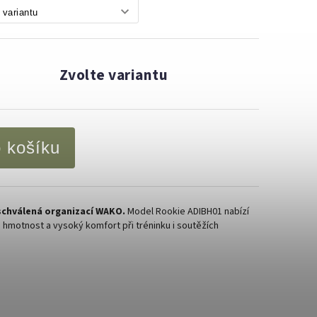
Zvolte variantu
o košíku
schválená organizací WAKO.
Model Rookie ADIBH01 nabízí
u hmotnost a vysoký komfort při tréninku i soutěžích