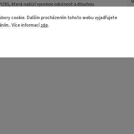
U
 PU3G, která nabízí vysokou odolnost a dlouhou
u pěnovou výplň pro efektivní tlumení nárazů a zvýšení
Z
bory cookie. Dalším procházením tohoto webu vyjadřujete
áním.. Více informací
zde
.
M
ba dobře sedí na hlavě, neomezuje pohyb a umožňuje
né zapínání pomáhá přizpůsobit velikost individuálním
S
P
 i začínající sportovce, kteří hledají certifikovanou