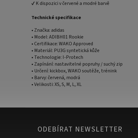
✔
K dispozici v červené a modré barvě
Technické specifikace
• Značka: adidas
• Model: ADIBH01 Rookie
• Certifikace: WAKO Approved
• Materiál: PU3G syntetická kůže
• Technologie: I-Protech
• Zapínání: nastavitelné popruhy / suchý zip
• Určení: kickbox, WAKO soutěže, trénink
• Barvy: červená, modrá
• Velikosti: XS, S, M, L, XL
ODEBÍRAT NEWSLETTER