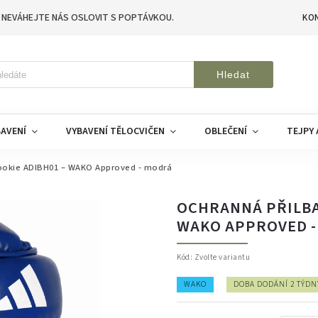
 NEVÁHEJTE NÁS OSLOVIT S POPTÁVKOU.
KO
Hledat
AVENÍ
VYBAVENÍ TĚLOCVIČEN
OBLEČENÍ
TEJPY 
Rookie ADIBH01 – WAKO Approved - modrá
OCHRANNÁ PŘILBA
WAKO APPROVED 
Kód:
Zvolte variantu
WAKO
DOBA DODÁNÍ 2 TÝDN