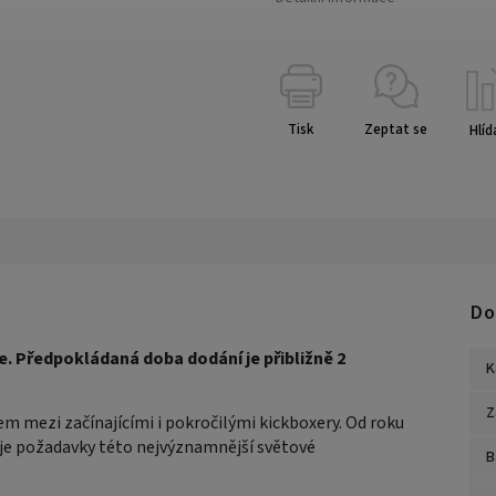
Tisk
Zeptat se
Hlíd
Do
 Předpokládaná doba dodání je přibližně 2
K
Z
 mezi začínajícími i pokročilými kickboxery. Od roku
je požadavky této nejvýznamnější světové
B