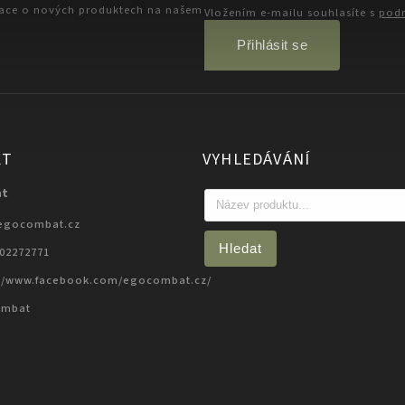
mace o nových produktech na našem
Vložením e-mailu souhlasíte s
podm
Přihlásit se
KT
VYHLEDÁVÁNÍ
at
egocombat.cz
Hledat
702272771
://www.facebook.com/egocombat.cz/
ombat