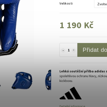
Velikosti
1 190 Kč
Přidat d
Lehká soutěžní přilba adidas 
spolehlivou ochranu hlavy, nízko
kickboxu.
Detailní informace