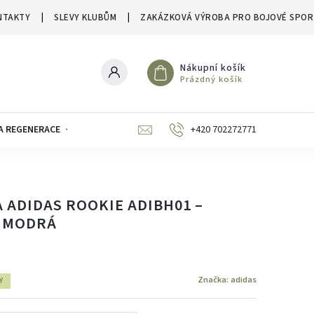
NTAKTY
SLEVY KLUBŮM
ZAKÁZKOVÁ VÝROBA PRO BOJOVÉ SPOR
Nákupní košík
Prázdný košík
A REGENERACE
ZNAČKY
SLEVY A VÝPRODEJE
+420 702272771
 ADIDAS ROOKIE ADIBH01 –
- MODRÁ
Značka:
adidas
Y