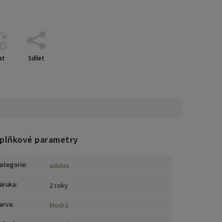
at
Sdílet
plňkové parametry
ategorie
:
adidas
áruka
:
2 roky
arva
:
Modrá