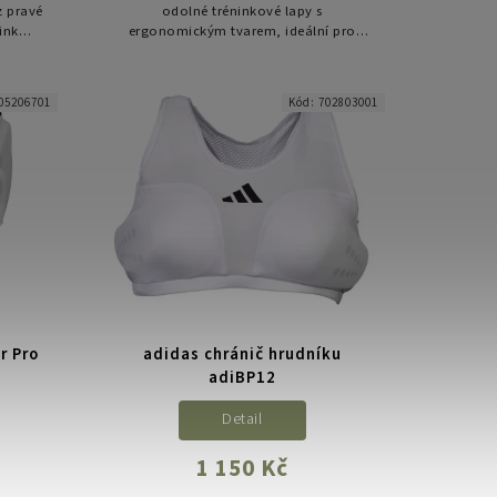
z pravé
odolné tréninkové lapy s
ink
ergonomickým tvarem, ideální pro
xů.
rychlé a přesné úderové kombinace.
05206701
Kód:
702803001
r Pro
adidas chránič hrudníku
adiBP12
Detail
1 150 Kč