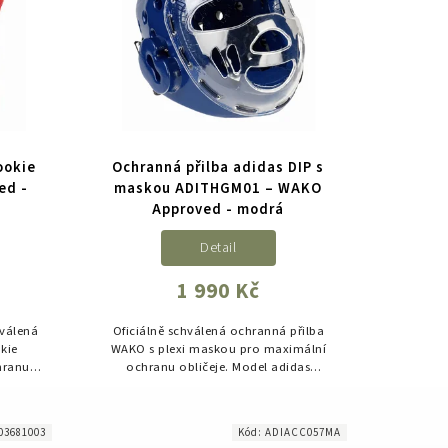
ookie
Ochranná přilba adidas DIP s
ed -
maskou ADITHGM01 – WAKO
Approved - modrá
Detail
1 990 Kč
hválená
Oficiálně schválená ochranná přilba
kie
WAKO s plexi maskou pro maximální
hranu
ochranu obličeje. Model adidas
soký
ADITHGM01 je navržen pro trénink i
ích
soutěžní použití a poskytuje vysokou...
03681003
Kód:
ADIACC057MA