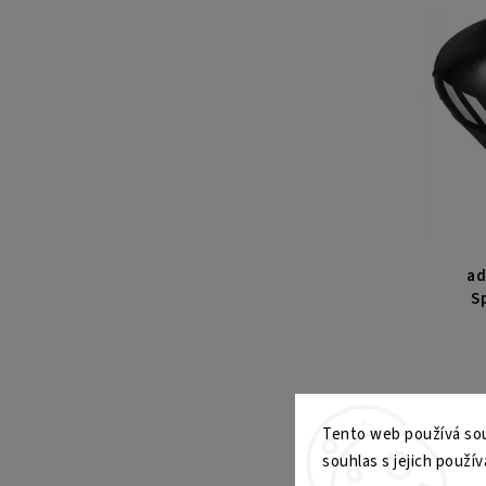
ad
S
Tento web používá sou
P
souhlas s jejich použív
er