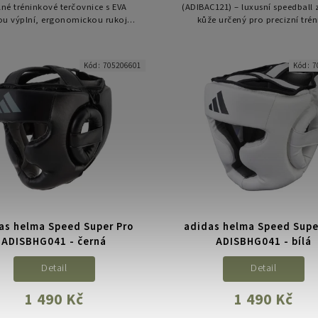
né tréninkové terčovnice s EVA
(ADIBAC121) – luxusní speedball 
u výplní, ergonomickou rukojetí
kůže určený pro precizní trén
lným PU materiálem, ideální pro
rychlosti, koordinace a refle
rychlé úderové kombinace.
Kód:
705206601
Kód:
7
as helma Speed Super Pro
adidas helma Speed Supe
ADISBHG041 - černá
ADISBHG041 - bílá
Detail
Detail
1 490 Kč
1 490 Kč