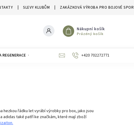
NTAKTY
SLEVY KLUBŮM
ZAKÁZKOVÁ VÝROBA PRO BOJOVÉ SPOR
Nákupní košík
Prázdný košík
A REGENERACE
ZNAČKY
SLEVY A VÝPRODEJE
+420 702272771
a hezkou řádku let vyrábí výrobky pro box, jako jsou
a adidas také patří ke značkám, které mají zboží
zaiton.