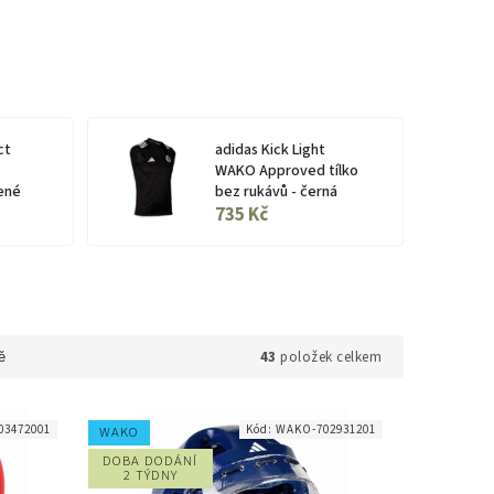
ct
adidas Kick Light
WAKO Approved tílko
ené
bez rukávů - černá
735 Kč
43
položek celkem
ě
03472001
Kód:
WAKO-702931201
WAKO
DOBA DODÁNÍ
2 TÝDNY