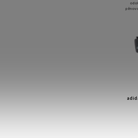
odol
pěnovo
a odo
adid