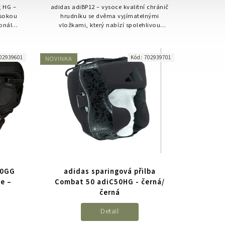
g HG –
adidas adiBP12 – vysoce kvalitní chránič
ysokou
hrudníku se dvěma vyjímatelnými
onální
vložkami, který nabízí spolehlivou
.
ochranu, komfort a volnost pohybu.
02939601
Kód:
702939701
NOVINKA
50GG
adidas sparingová přilba
e –
Combat 50 adiC50HG - černá/
černá
Detail