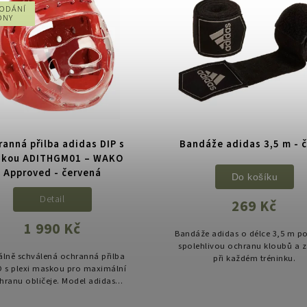
ODÁNÍ
DNY
ranná přilba adidas DIP s
Bandáže adidas 3,5 m - 
kou ADITHGM01 – WAKO
Approved - červená
Do košíku
Detail
269 Kč
1 990 Kč
Bandáže adidas o délce 3,5 m po
spolehlivou ochranu kloubů a z
iálně schválená ochranná přilba
při každém tréninku.
 s plexi maskou pro maximální
hranu obličeje. Model adidas
HGM01 je navržen pro trénink i
ní použití a poskytuje vysokou...