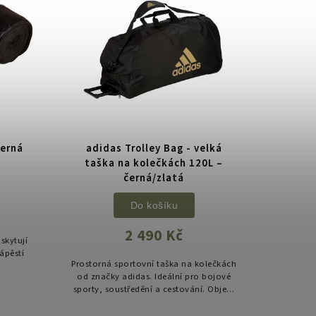
černá
adidas Trolley Bag - velká
taška na kolečkách 120L –
černá/zlatá
Do košíku
2 490 Kč
skytují
ápěstí
Prostorná sportovní taška na kolečkách
od značky adidas. Ideální pro bojové
sporty, soustředění a cestování. Objem
120 litrů, odolný materiál, snadné
převážení výbavy.