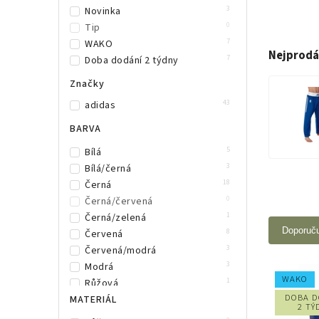
3
Novinka
0
Tip
7
WAKO
Nejprodá
7
Doba dodání 2 týdny
Značky
43
adidas
BARVA
5
Bílá
3
Bílá/černá
18
Černá
0
Černá/červená
1
Černá/zelená
Doporuč
8
Červená
3
Červená/modrá
3
Modrá
WAKO
1
Růžová
DOBA D
0
MATERIÁL
Zelená
2 TÝ