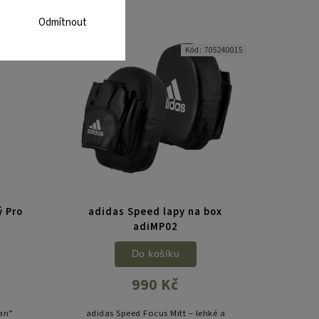
ery.
přesnou a efektivní práci s údery.
ová...
Odolný PU3G materiál a EVA pěnová...
Odmítnout
05281000
Kód:
705240015
ý Pro
adidas Speed lapy na box
adiMP02
Do košíku
990 Kč
can”
adidas Speed Focus Mitt – lehké a