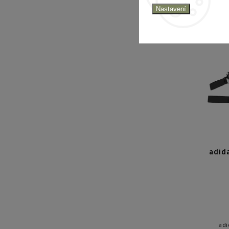
vícevrs
Nastavení
adida
adi