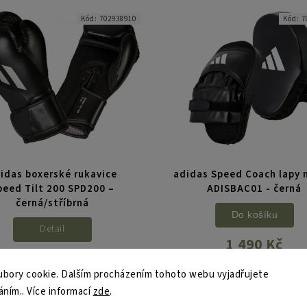
Kód:
702938910
Kód:
7
idas boxerské rukavice
adidas Speed Coach lapy 
peed Tilt 200 SPD200 –
ADISBAC01 - černá
černá/stříbrná
Do košíku
Detail
1 490 Kč
1 250 Kč
adidas Training Curved Focus 
bory cookie. Dalším procházením tohoto webu vyjadřujete
Short jsou ergonomicky tvaro
rémiové boxerské rukavice s
áním.. Více informací
zde
.
tréninkové lapy navržené pro ry
gonomickým designem TILT a