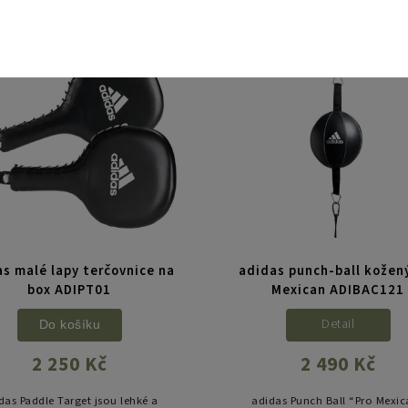
přesnou a efektivní práci s úd
tvou výplní pro intenzivní trénink
Odolný PU3G materiál a EVA pěn
i zápas.
Kód:
703601907
Kód:
7
s malé lapy terčovnice na
adidas punch-ball kožen
box ADIPT01
Mexican ADIBAC121
Detail
Do košíku
2 250 Kč
2 490 Kč
das Paddle Target jsou lehké a
adidas Punch Ball “Pro Mexi