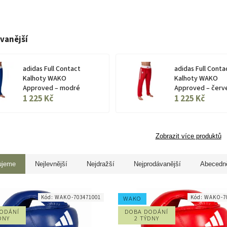
vanější
adidas Full Contact
adidas Full Conta
Kalhoty WAKO
Kalhoty WAKO
Approved – modré
Approved – červ
1 225 Kč
1 225 Kč
Zobrazit více produktů
ujeme
Nejlevnější
Nejdražší
Nejprodávanější
Abecedn
Kód:
WAKO-703471001
Kód:
WAKO-7
WAKO
ODÁNÍ
DOBA DODÁNÍ
DNY
2 TÝDNY