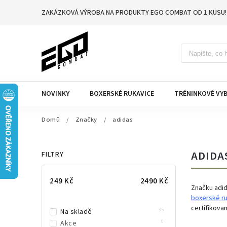
ZAKÁZKOVÁ VÝROBA NA PRODUKTY EGO COMBAT OD 1 KUSU!
NOVINKY
BOXERSKÉ RUKAVICE
TRÉNINKOVÉ VYB
Domů
/
Značky
/
adidas
ADIDA
FILTRY
249
Kč
2490
Kč
Značku adid
boxerské ru
certifikova
35
Na skladě
0
Akce