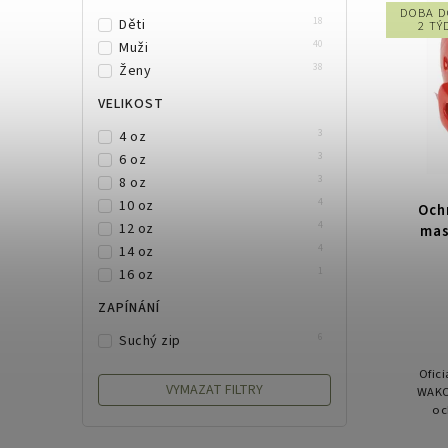
DOBA D
18
Děti
2 TÝ
40
Muži
38
Ženy
VELIKOST
3
4 oz
3
6 oz
3
8 oz
4
10 oz
Och
4
12 oz
mas
4
14 oz
1
16 oz
ZAPÍNÁNÍ
6
Suchý zip
Ofic
VYMAZAT FILTRY
WAKO
oc
ADIT
soutěž