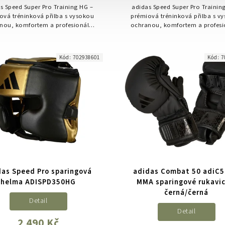
s Speed Super Pro Training HG –
adidas Speed Super Pro Trainin
ová tréninková přilba s vysokou
prémiová tréninková přilba s v
nou, komfortem a profesionální
ochranou, komfortem a profesi
valitou pro trénink i zápas.
kvalitou pro trénink i zápas
Kód:
702938601
Kód:
7
das Speed Pro sparingová
adidas Combat 50 adiC
helma ADISPD350HG
MMA sparingové rukavic
černá/černá
Detail
Detail
2 490 Kč