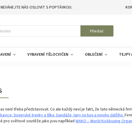
 NEVÁHEJTE NÁS OSLOVIT S POPTÁVKOU.
KO
Hledat
AVENÍ
VYBAVENÍ TĚLOCVIČEN
OBLEČENÍ
TEJPY 
S
as není třeba představovat. Co ale každý neví je fakt, že tato německá firm
kavice,
boxerské trenky a tílka,
bandáže
,
lapy na box
a
mnoho dalšího
.
Firm
né pro světové soutěže jako jsou například
WAKO – World Kickboxing Organi