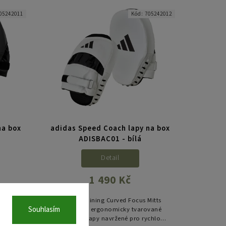
05242011
Kód:
705242012
na box
adidas Speed Coach lapy na box
ADISBAC01 - bílá
Detail
1 490 Kč
Mitts
adidas Training Curved Focus Mitts
Souhlasím
vané
Short jsou ergonomicky tvarované
chlou,
tréninkové lapy navržené pro rychlou,