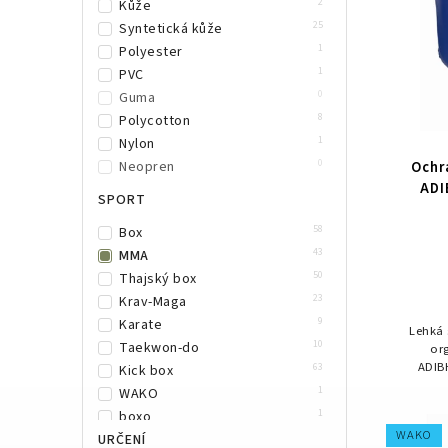
2
Kůže
25
Syntetická kůže
1
Polyester
1
PVC
0
Guma
8
Polycotton
1
Nylon
0
Neopren
Ochr
ADI
SPORT
58
Box
43
MMA
50
Thajský box
23
Krav-Maga
9
Karate
Lehká 
10
Taekwon-do
or
ADIB
63
Kick box
hla
1
WAKO
ko
1
boxo
WAKO
URČENÍ