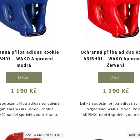
anná přilba adidas Rookie
Ochranná přilba adidas R
BH01 – WAKO Approved -
ADIBH01 – WAKO Approv
modrá
červená
Detail
Detail
1 190 Kč
1 190 Kč
soutěžní přilba adidas schválená
Lehká soutěžní přilba adidas sc
ganizací WAKO. Model Rookie
organizací WAKO. Model Roo
H01 nabízí spolehlivou ochranu
ADIBH01 nabízí spolehlivou oc
vy, nízkou hmotnost a vysoký
hlavy, nízkou hmotnost a vy
mfort při tréninku i soutěžích
komfort při tréninku i soutěž
kickboxu.
kickboxu.
Kód:
WAKO-702931101
Kód:
7