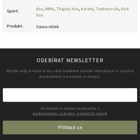
Box
,
MMA
,
Thajský box
,
Karate
,
Taekwon-do
,
Kick
Sport
:
box
Produkt
:
Sauna oblek
ODEBÍRAT NEWSLETTER
Vložte svůj e-mail a my vám budeme zasílat informace o nových
produktech na našem e-shopu.
Vložením e-mailu souhlasíte s
podmínkami ochrany osobních údajů
Přihlásit se