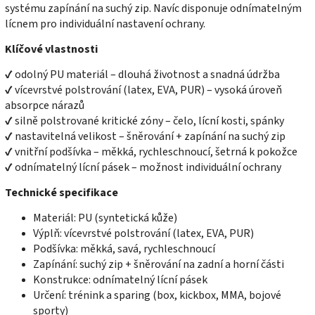
systému zapínání na suchý zip. Navíc disponuje odnímatelným
lícnem pro individuální nastavení ochrany.
Klíčové vlastnosti
✔ odolný PU materiál – dlouhá životnost a snadná údržba
✔ vícevrstvé polstrování (latex, EVA, PUR) – vysoká úroveň
absorpce nárazů
✔ silně polstrované kritické zóny – čelo, lícní kosti, spánky
✔ nastavitelná velikost – šněrování + zapínání na suchý zip
✔ vnitřní podšívka – měkká, rychleschnoucí, šetrná k pokožce
✔ odnímatelný lícní pásek – možnost individuální ochrany
Technické specifikace
Materiál: PU (syntetická kůže)
Výplň: vícevrstvé polstrování (latex, EVA, PUR)
Podšívka: měkká, savá, rychleschnoucí
Zapínání: suchý zip + šněrování na zadní a horní části
Konstrukce: odnímatelný lícní pásek
Určení: trénink a sparing (box, kickbox, MMA, bojové
sporty)