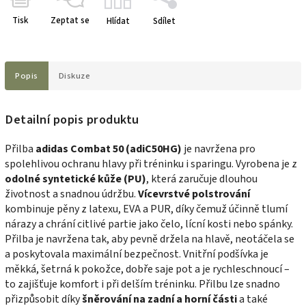
Tisk
Zeptat se
Hlídat
Sdílet
Popis
Diskuze
Detailní popis produktu
Přilba
adidas Combat 50 (adiC50HG)
je navržena pro
spolehlivou ochranu hlavy při tréninku i sparingu. Vyrobena je z
odolné syntetické kůže (PU)
, která zaručuje dlouhou
životnost a snadnou údržbu.
Vícevrstvé polstrování
kombinuje pěny z latexu, EVA a PUR, díky čemuž účinně tlumí
nárazy a chrání citlivé partie jako čelo, lícní kosti nebo spánky.
Přilba je navržena tak, aby pevně držela na hlavě, neotáčela se
a poskytovala maximální bezpečnost. Vnitřní podšívka je
měkká, šetrná k pokožce, dobře saje pot a je rychleschnoucí –
to zajišťuje komfort i při delším tréninku. Přilbu lze snadno
přizpůsobit díky
šněrování na zadní a horní části
a také