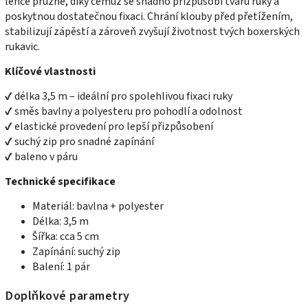
lehce pružné, díky čemuž se snadno přizpůsobí tvaru ruky a
poskytnou dostatečnou fixaci. Chrání klouby před přetížením,
stabilizují zápěstí a zároveň zvyšují životnost tvých boxerských
rukavic.
Klíčové vlastnosti
✔ délka 3,5 m – ideální pro spolehlivou fixaci ruky
✔ směs bavlny a polyesteru pro pohodlí a odolnost
✔ elastické provedení pro lepší přizpůsobení
✔ suchý zip pro snadné zapínání
✔ baleno v páru
Technické specifikace
Materiál: bavlna + polyester
Délka: 3,5 m
Šířka: cca 5 cm
Zapínání: suchý zip
Balení: 1 pár
Doplňkové parametry