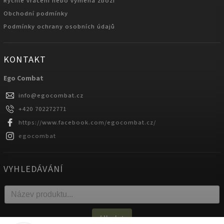
Rychlé vrácení nebo výměna zboží
Obchodní podmínky
Podmínky ochrany osobních údajů
KONTAKT
Ego Combat
info
@
egocombat.cz
+420 702272771
https://www.facebook.com/egocombat.cz/
egocombat
VYHLEDÁVÁNÍ
Hledat