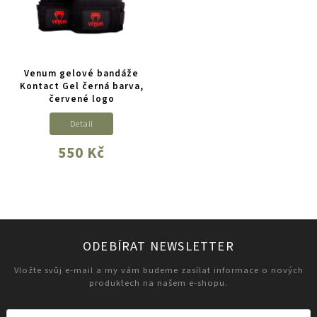
Venum gelové bandáže
Kontact Gel černá barva,
červené logo
Detail
550 Kč
ODEBÍRAT NEWSLETTER
Vložte svůj e-mail a my vám budeme zasílat informace o nových
produktech na našem e-shopu.