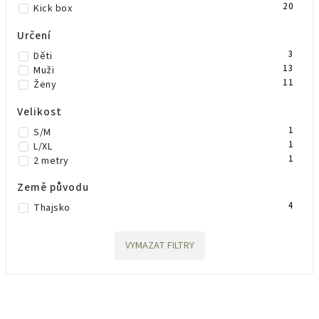
20
Kick box
Určení
3
Děti
13
Muži
11
Ženy
Velikost
1
S/M
1
L/XL
1
2 metry
Země původu
4
Thajsko
VYMAZAT FILTRY