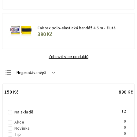
Fairtex polo-elastická bandáž 4,5 m - žlutá
390 Kč
Zobrazit více produktů
Nejprodávanější
Doporučujeme
150
Kč
890
Kč
Nejlevnější
Nejdražší
12
Abecedně
Na skladě
0
Akce
0
Novinka
0
Tip