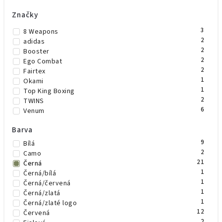
Značky
3
8 Weapons
2
adidas
2
Booster
2
Ego Combat
2
Fairtex
1
Okami
1
Top King Boxing
2
TWINS
6
Venum
Barva
9
Bílá
2
Camo
21
Černá
1
Černá/bílá
1
Černá/červená
1
Černá/zlatá
1
Černá/zlaté logo
12
Červená
2