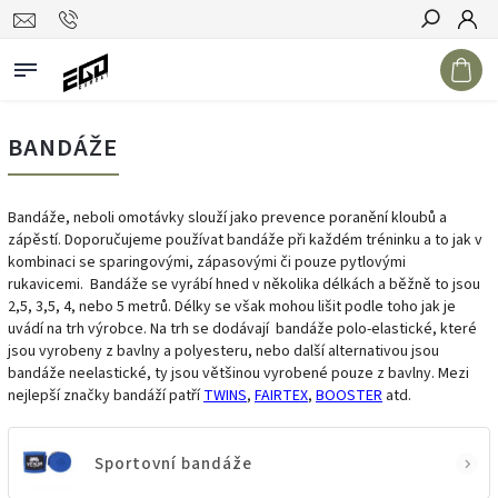
Hledat
BANDÁŽE
Bandáže, neboli omotávky slouží jako prevence poranění kloubů a
zápěstí. Doporučujeme používat bandáže při každém tréninku a to jak v
kombinaci se sparingovými, zápasovými či pouze pytlovými
rukavicemi.
Bandáže se vyrábí hned v několika délkách a běžně to jsou
2,5, 3,5, 4, nebo 5 metrů. Délky se však mohou lišit podle toho jak je
uvádí na trh výrobce. Na trh se dodávají bandáže polo-elastické, které
jsou vyrobeny z bavlny a polyesteru, nebo další alternativou jsou
bandáže neelastické, ty jsou většinou vyrobené pouze z bavlny. Mezi
nejlepší značky bandáží patří
TWINS
,
FAIRTEX
,
BOOSTER
atd.
Sportovní bandáže