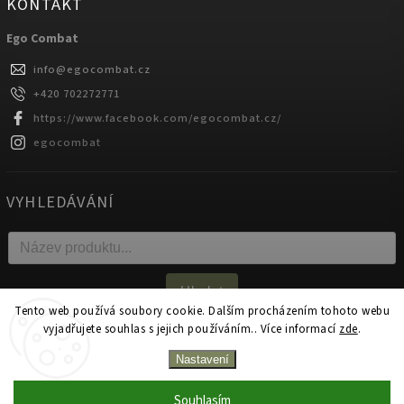
KONTAKT
Ego Combat
info
@
egocombat.cz
+420 702272771
https://www.facebook.com/egocombat.cz/
egocombat
VYHLEDÁVÁNÍ
Hledat
Tento web používá soubory cookie. Dalším procházením tohoto webu
vyjadřujete souhlas s jejich používáním.. Více informací
zde
.
Copyright 2026
egocombat.cz
. Všechna práva vyhrazena.
Nastavení
Upravit nastavení cookies
Souhlasím