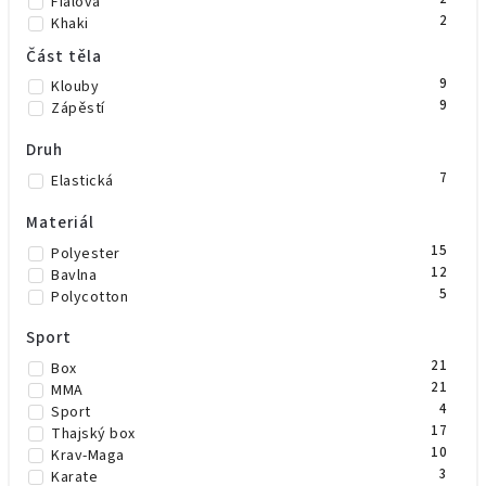
Fialová
2
Khaki
9
Modrá
Část těla
2
Neonově zelená
9
Klouby
4
Neonově žlutá
9
Zápěstí
4
Oranžová
10
Růžová
Druh
6
Šedá
1
Trikolora
7
Elastická
5
Zelená
1
Zelená/černá
Materiál
1
Žlutá
15
Polyester
2
Maskáč
12
Bavlna
2
Béžová
5
Polycotton
2
Vínová
1
Mint
Sport
3
Olivově zelená
21
Box
21
MMA
4
Sport
17
Thajský box
10
Krav-Maga
3
Karate