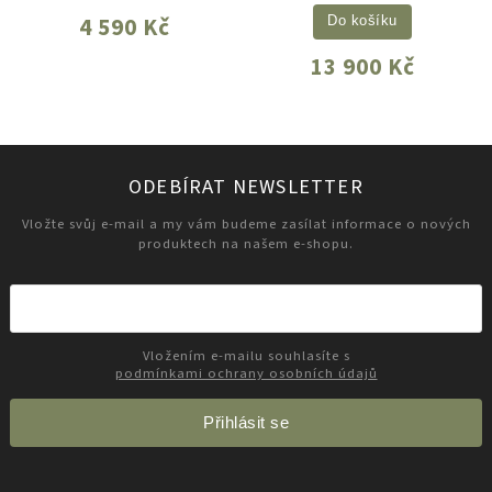
4 590 Kč
Do košíku
13 900 Kč
ODEBÍRAT NEWSLETTER
Vložte svůj e-mail a my vám budeme zasílat informace o nových
produktech na našem e-shopu.
Vložením e-mailu souhlasíte s
podmínkami ochrany osobních údajů
Přihlásit se