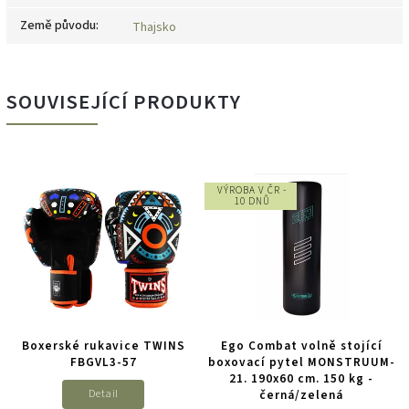
Země původu
:
Thajsko
SOUVISEJÍCÍ PRODUKTY
VÝROBA V ČR -
10 DNŮ
Boxerské rukavice TWINS
Ego Combat volně stojící
FBGVL3-57
boxovací pytel MONSTRUUM-
21. 190x60 cm. 150 kg -
Detail
černá/zelená