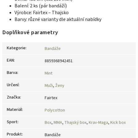
Balení: 2 ks (pár bandáží)
Výrobce: Fairtex – Thajsko
Barvy: různé varianty dle aktuální nabídky
Doplňkové parametry
Kategorie
:
Bandáže
EAN
:
8859368942451
Barva
:
Mint
Určení
:
Muži
,
Ženy
Značka
:
Fairtex
Materiál
:
Polycotton
Sport
:
Box
,
MMA
,
Thajský box
,
Krav-Maga
,
Kick box
Produkt
:
Bandáže