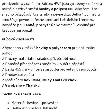
přetížením a zraněním. Fairtex HW2 jsou vyrobeny z měkké a
mírně elastické směsi
bavlny a polyesteru
, díky čemuž se
snadno přizpůsobí tvaru ruky a pevně drží. Délka 4,55 metru
umožňuje pevné a přesné omotání i při delším tréninku.
Bandáže jsou
lehké, prodyšné
a komfortní – vhodné pro
každodenní použití.
Klíčové vlastnosti
✔ Vyrobeno z měkké
bavlny a polyesteru
pro optimální
pohodlí
✔ Pružný materiál se snadno přizpůsobí ruce
✔ Pomáhá předcházet zraněním kloubů a zápěstí
✔ Délka 455 cm – univerzální volba pro většinu sportovců
✔ Prodává se v páru
✔ Ideální pro
box, MMA, Muay Thai i kickbox
✔
Vyrobeno v Thajsku
Technické specifikace
Materiál: bavlna + polyester
Délka: 455 cm (cca 180 inch)