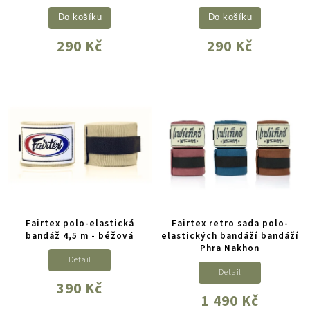
Do košíku
Do košíku
290 Kč
290 Kč
Fairtex polo-elastická
Fairtex retro sada polo-
bandáž 4,5 m - béžová
elastických bandáží bandáží
Phra Nakhon
Detail
Detail
390 Kč
1 490 Kč