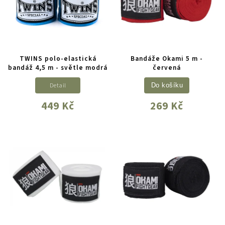
TWINS polo-elastická
Bandáže Okami 5 m -
bandáž 4,5 m - světle modrá
červená
Detail
Do košíku
449 Kč
269 Kč