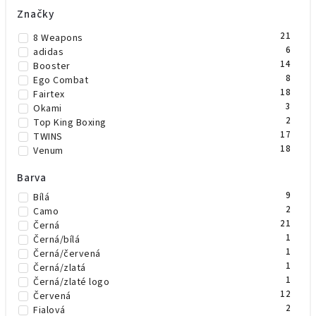
Značky
21
8 Weapons
6
adidas
14
Booster
8
Ego Combat
18
Fairtex
3
Okami
2
Top King Boxing
17
TWINS
18
Venum
Barva
9
Bílá
2
Camo
21
Černá
1
Černá/bílá
1
Černá/červená
1
Černá/zlatá
1
Černá/zlaté logo
12
Červená
2
Fialová