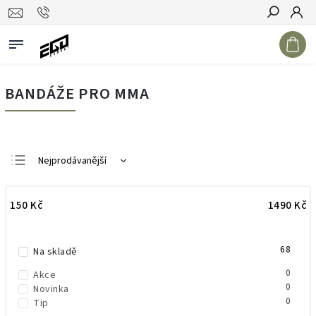
Hledat
BANDÁŽE PRO MMA
Nejprodávanější
Doporučujeme
150
Kč
1490
Kč
Nejlevnější
Nejdražší
68
Abecedně
Na skladě
0
Akce
0
Novinka
0
Tip