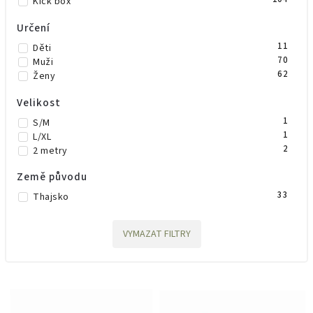
Kick box
Určení
11
Děti
70
Muži
62
Ženy
Velikost
1
S/M
1
L/XL
2
2 metry
Země původu
33
Thajsko
VYMAZAT FILTRY