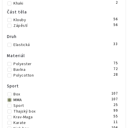
2
Khaki
9
Modrá
Část těla
2
Neonově zelená
56
Klouby
4
Neonově žlutá
56
Zápěstí
4
Oranžová
10
Růžová
Druh
6
Šedá
1
Trikolora
33
Elastická
5
Zelená
1
Zelená/černá
Materiál
1
Žlutá
75
Polyester
2
Maskáč
72
Bavlna
2
Béžová
28
Polycotton
2
Vínová
1
Mint
Sport
3
Olivově zelená
107
Box
107
MMA
25
Sport
99
Thajský box
55
Krav-Maga
11
Karate
104