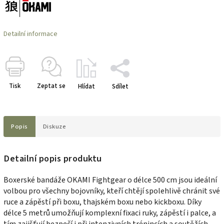
Detailní informace
Tisk
Zeptat se
Hlídat
Sdílet
Popis
Diskuze
Detailní popis produktu
Boxerské bandáže OKAMI Fightgear o délce 500 cm jsou ideální
volbou pro všechny bojovníky, kteří chtějí spolehlivě chránit své
ruce a zápěstí při boxu, thajském boxu nebo kickboxu. Díky
délce 5 metrů umožňují komplexní fixaci ruky, zápěstí i palce, a
tím zajišťují bezpečí i při intenzivních trénincích a soutěžích.