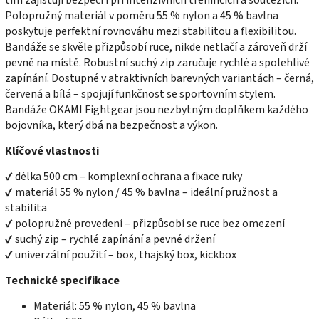
Polopružný materiál v poměru 55 % nylon a 45 % bavlna
poskytuje perfektní rovnováhu mezi stabilitou a flexibilitou.
Bandáže se skvěle přizpůsobí ruce, nikde netlačí a zároveň drží
pevně na místě. Robustní suchý zip zaručuje rychlé a spolehlivé
zapínání. Dostupné v atraktivních barevných variantách – černá,
červená a bílá – spojují funkčnost se sportovním stylem.
Bandáže OKAMI Fightgear jsou nezbytným doplňkem každého
bojovníka, který dbá na bezpečnost a výkon.
Klíčové vlastnosti
✔ délka 500 cm – komplexní ochrana a fixace ruky
✔ materiál 55 % nylon / 45 % bavlna – ideální pružnost a
stabilita
✔ polopružné provedení – přizpůsobí se ruce bez omezení
✔ suchý zip – rychlé zapínání a pevné držení
✔ univerzální použití – box, thajský box, kickbox
Technické specifikace
Materiál: 55 % nylon, 45 % bavlna