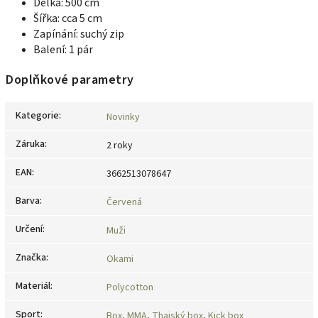
Délka: 500 cm
Šířka: cca 5 cm
Zapínání: suchý zip
Balení: 1 pár
Doplňkové parametry
Kategorie
:
Novinky
Záruka
:
2 roky
EAN
:
3662513078647
Barva
:
Červená
Určení
:
Muži
Značka
:
Okami
Materiál
:
Polycotton
Sport
:
Box
,
MMA
,
Thajský box
,
Kick box