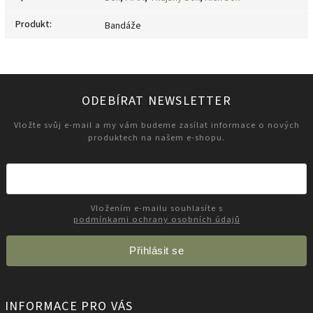
Produkt
:
Bandáže
ODEBÍRAT NEWSLETTER
Vložte svůj e-mail a my vám budeme zasílat informace o nových
produktech na našem e-shopu.
Vložením e-mailu souhlasíte s
podmínkami ochrany osobních údajů
Přihlásit se
INFORMACE PRO VÁS