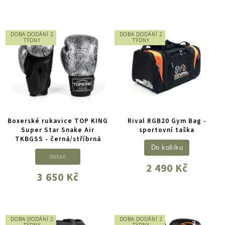
DOBA DODÁNÍ 2
DOBA DODÁNÍ 2
TÝDNY
TÝDNY
Boxerské rukavice TOP KING
Rival RGB20 Gym Bag -
Super Star Snake Air
sportovní taška
TKBGSS - černá/stříbrná
Do košíku
Detail
2 490 Kč
3 650 Kč
DOBA DODÁNÍ 2
DOBA DODÁNÍ 2