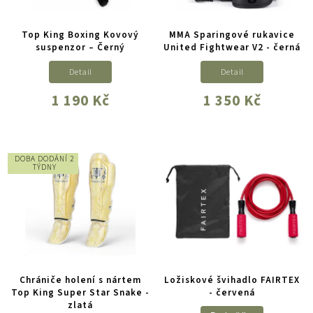
Top King Boxing Kovový
MMA Sparingové rukavice
suspenzor – Černý
United Fightwear V2 - černá
Detail
Detail
1 190 Kč
1 350 Kč
DOBA DODÁNÍ 2
TÝDNY
Chrániče holení s nártem
Ložiskové švihadlo FAIRTEX
Top King Super Star Snake -
- červená
zlatá