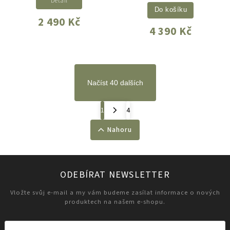
Detail
Do košíku
2 490 Kč
4 390 Kč
Načíst 40 dalších
1
4
Nahoru
ODEBÍRAT NEWSLETTER
Vložte svůj e-mail a my vám budeme zasílat informace o nových
produktech na našem e-shopu.