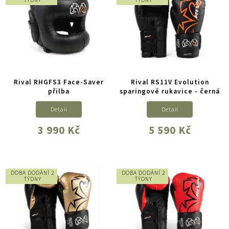
TÝDNY
TÝDNY
Rival RHGFS3 Face-Saver
Rival RS11V Evolution
přilba
sparingové rukavice - černá
Detail
Detail
3 990 Kč
5 590 Kč
DOBA DODÁNÍ 2
DOBA DODÁNÍ 2
TÝDNY
TÝDNY