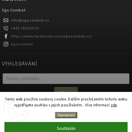
Ego Combat
info
@
egocombat.cz
+420 702272771
https://www.facebook.com/egocombat.cz/
egocombat
VYHLEDÁVÁNÍ
Hledat
Tento web používá soubory cookie. Dalším procházením tohoto webu
vyjadřujete souhlas s jejich používáním.. Více informací
zde
.
Copyright 2026
egocombat.cz
. Všechna práva vyhrazena.
Nastavení
Upravit nastavení cookies
Souhlasím
Zakázková výroba na produkty Ego Combat od 1 kusu!
Vytvořil
Shoptet
| Design
Shoptak.cz.