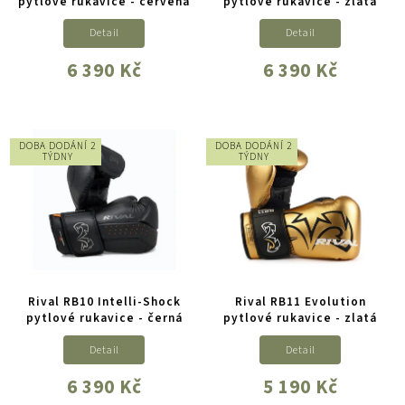
pytlové rukavice - červená
pytlové rukavice - zlatá
Detail
Detail
6 390 Kč
6 390 Kč
DOBA DODÁNÍ 2
DOBA DODÁNÍ 2
TÝDNY
TÝDNY
Rival RB10 Intelli-Shock
Rival RB11 Evolution
pytlové rukavice - černá
pytlové rukavice - zlatá
Detail
Detail
6 390 Kč
5 190 Kč