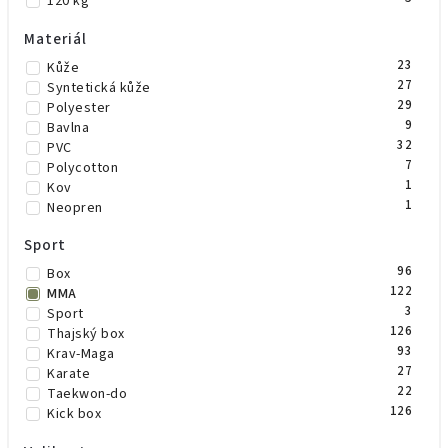
120 kg
Materiál
23
Kůže
27
Syntetická kůže
29
Polyester
9
Bavlna
32
PVC
7
Polycotton
1
Kov
1
Neopren
Sport
96
Box
122
MMA
3
Sport
126
Thajský box
93
Krav-Maga
27
Karate
22
Taekwon-do
126
Kick box