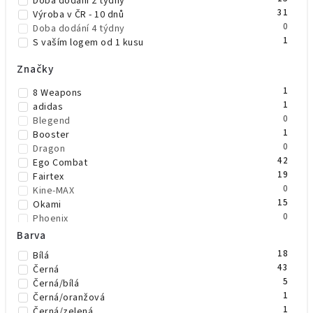
Doba dodání 2 týdny
31
Výroba v ČR - 10 dnů
0
Doba dodání 4 týdny
1
S vaším logem od 1 kusu
Značky
1
8 Weapons
1
adidas
0
Blegend
1
Booster
0
Dragon
42
Ego Combat
19
Fairtex
0
Kine-MAX
15
Okami
0
Phoenix
11
Rival
Barva
0
SMAI
18
Bílá
0
Tatamix
43
Černá
12
Top King Boxing
5
Černá/bílá
14
Tuff
1
Černá/oranžová
3
TWINS
1
Černá/zelená