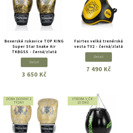
Boxerské rukavice TOP KING
Fairtex velká trenérská
Super Star Snake Air
vesta TV2 - černá/zlatá
TKBGSS - černá/zlatá
Detail
Detail
7 490 Kč
3 650 Kč
DOBA DODÁNÍ 2
VÝROBA V ČR -
TÝDNY
10 DNŮ