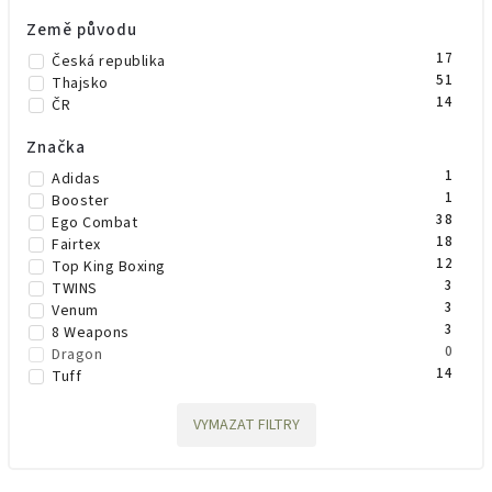
Země původu
17
Česká republika
51
Thajsko
14
ČR
Značka
1
Adidas
1
Booster
38
Ego Combat
18
Fairtex
12
Top King Boxing
3
TWINS
3
Venum
3
8 Weapons
0
Dragon
14
Tuff
15
Okami
11
Rival
VYMAZAT FILTRY