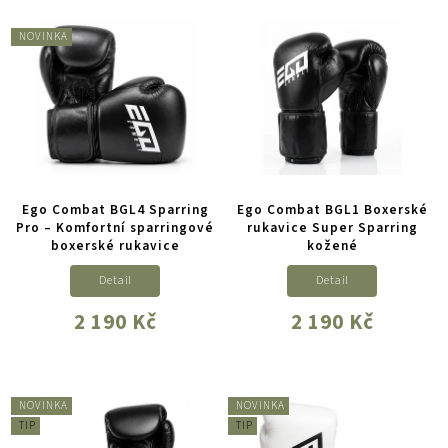
NOVINKA
Ego Combat BGL4 Sparring
Ego Combat BGL1 Boxerské
Pro – Komfortní sparringové
rukavice Super Sparring
boxerské rukavice
kožené
Detail
Detail
2 190 Kč
2 190 Kč
NOVINKA
NOVINKA
TIP
TIP