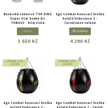
Boxerské rukavice TOP KING
Ego Combat boxovací hruška
Super Star Snake Air
kulatá Endurance 2 -
TKBGSS - bílá/zlatá
černá/neon zelená
Detail
Do košíku
3 650 Kč
4 290 Kč
VÝROBA V ČR -
VÝROBA V ČR -
10 DNŮ
10 DNŮ
Ego Combat boxovací hruška
Ego Combat boxovací hruška
kulatá Endurance 2 -
kulatá Endurance 2 - černá/