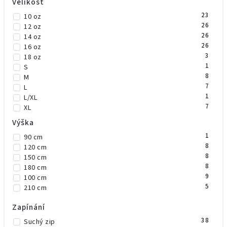
Velikost
23
10 oz
26
12 oz
26
14 oz
26
16 oz
3
18 oz
1
S
8
M
7
L
1
L/XL
7
XL
Výška
1
90 cm
8
120 cm
8
150 cm
8
180 cm
9
100 cm
5
210 cm
Zapínání
38
Suchý zip