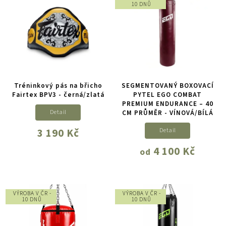
10 DNŮ
Tréninkový pás na břicho
SEGMENTOVANÝ BOXOVACÍ
Fairtex BPV3 - černá/zlatá
PYTEL EGO COMBAT
PREMIUM ENDURANCE – 40
Detail
CM PRŮMĚR - VÍNOVÁ/BÍLÁ
3 190 Kč
Detail
4 100 Kč
od
VÝROBA V ČR -
VÝROBA V ČR -
10 DNŮ
10 DNŮ