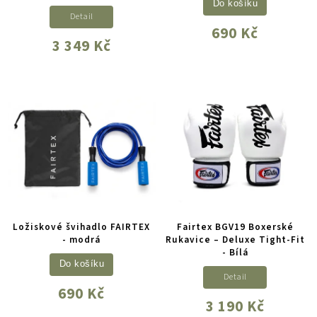
Do košíku
Detail
690 Kč
3 349 Kč
Ložiskové švihadlo FAIRTEX
Fairtex BGV19 Boxerské
- modrá
Rukavice – Deluxe Tight-Fit
- Bílá
Do košíku
Detail
690 Kč
3 190 Kč