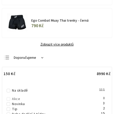
Ego Combat Muay Thai trenky - černá
790 Kč
Zobrazit více produktů
Doporučujeme
Nejlevnější
150
Kč
8990
Kč
Nejdražší
Nejprodávanější
111
Abecedně
Na skladě
0
Akce
3
Novinka
2
Tip
15