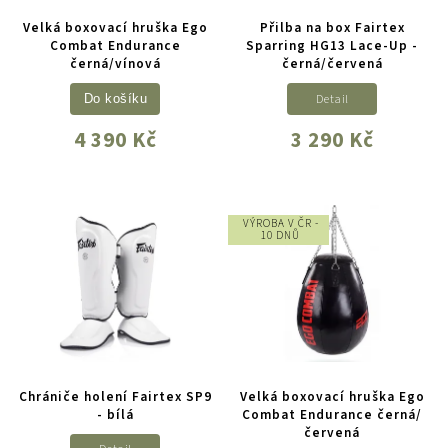
Velká boxovací hruška Ego
Přilba na box Fairtex
Combat Endurance
Sparring HG13 Lace-Up -
černá/vínová
černá/červená
Detail
Do košíku
4 390 Kč
3 290 Kč
VÝROBA V ČR -
10 DNŮ
Chrániče holení Fairtex SP9
Velká boxovací hruška Ego
- bílá
Combat Endurance černá/
červená