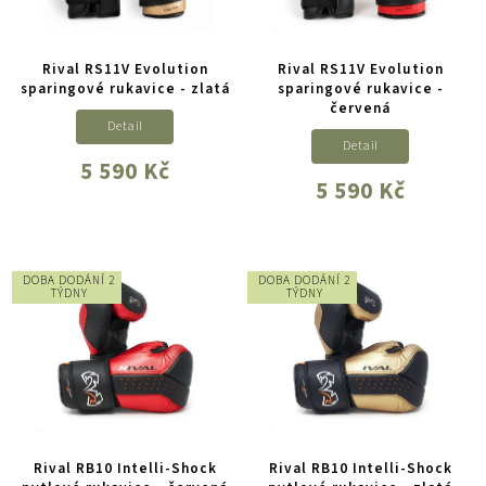
Rival RS11V Evolution
Rival RS11V Evolution
sparingové rukavice - zlatá
sparingové rukavice -
červená
Detail
Detail
5 590 Kč
5 590 Kč
DOBA DODÁNÍ 2
DOBA DODÁNÍ 2
TÝDNY
TÝDNY
Rival RB10 Intelli-Shock
Rival RB10 Intelli-Shock