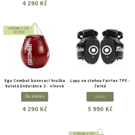
4 290 Kč
VÝROBA V ČR -
10 DNŮ
Ego Combat boxovací hruška
Lapy na stehna Fairtex TP5 -
kulatá Endurance 2 - vínová
černá
Detail
Do košíku
4 290 Kč
5 990 Kč
VÝROBA V ČR -