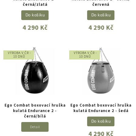
černá/zlatá
červená
Do košíku
Do košíku
4 290 Kč
4 290 Kč
VÝROBA V ČR -
VÝROBA V ČR -
10 DNŮ
10 DNŮ
Ego Combat boxovací hruška
Ego Combat boxovací hruška
kulatá Endurance 2 -
kulatá Endurance 2 - šedá
černá/bílá
Do košíku
Detail
4 290 Kč