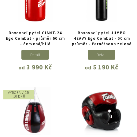
Boxovací pytel GIANT-24
Boxovací pytel JUMBO
Ego Combat - průměr 60 cm
HEAVY Ego Combat - 50 cm
- červená/bílá
průměr - černá/neon zelená
Detail
Detail
3 990 Kč
5 190 Kč
od
od
VÝROBA V ČR -
10 DNŮ