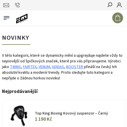
Hledat
NOVINKY
V této kategorii, které se dynamicky mění a upgrejduje najdete vždy to
nejnovější od špičkových značek, které pro vás připravujeme. Výrobci
jako
TWINS
,
FAIRTEX
,
VENUM
,
ADIDAS
,
BOOSTER
přináší na český trh
absolutní kvalitu a moderní trendy. Proto sledujte tuto kategorii a
nepřijde o žádnou horkou novinku!
Nejprodávanější
Top King Boxing Kovový suspenzor – Černý
1 190 Kč