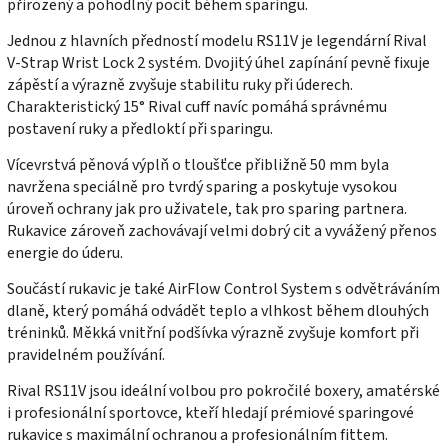
přirozený a pohodlný pocit během sparingu.
Jednou z hlavních předností modelu RS11V je legendární Rival
V-Strap Wrist Lock 2 systém. Dvojitý úhel zapínání pevně fixuje
zápěstí a výrazně zvyšuje stabilitu ruky při úderech.
Charakteristický 15° Rival cuff navíc pomáhá správnému
postavení ruky a předloktí při sparingu.
Vícevrstvá pěnová výplň o tloušťce přibližně 50 mm byla
navržena speciálně pro tvrdý sparing a poskytuje vysokou
úroveň ochrany jak pro uživatele, tak pro sparing partnera.
Rukavice zároveň zachovávají velmi dobrý cit a vyvážený přenos
energie do úderu.
Součástí rukavic je také AirFlow Control System s odvětráváním
dlaně, který pomáhá odvádět teplo a vlhkost během dlouhých
tréninků. Měkká vnitřní podšívka výrazně zvyšuje komfort při
pravidelném používání.
Rival RS11V jsou ideální volbou pro pokročilé boxery, amatérské
i profesionální sportovce, kteří hledají prémiové sparingové
rukavice s maximální ochranou a profesionálním fittem.