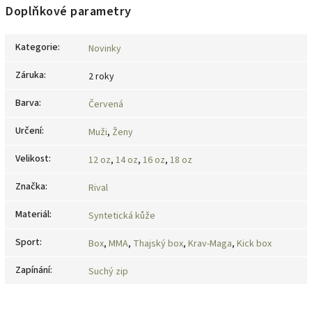
Doplňkové parametry
Kategorie
:
Novinky
Záruka
:
2 roky
Barva
:
Červená
Určení
:
Muži
,
Ženy
Velikost
:
12 oz
,
14 oz
,
16 oz
,
18 oz
Značka
:
Rival
Materiál
:
Syntetická kůže
Sport
:
Box
,
MMA
,
Thajský box
,
Krav-Maga
,
Kick box
Zapínání
:
Suchý zip