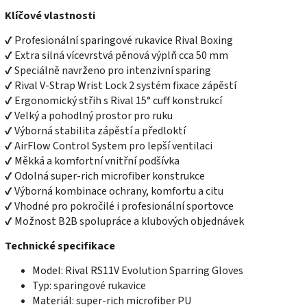
Klíčové vlastnosti
✔ Profesionální sparingové rukavice Rival Boxing
✔ Extra silná vícevrstvá pěnová výplň cca 50 mm
✔ Speciálně navrženo pro intenzivní sparing
✔ Rival V-Strap Wrist Lock 2 systém fixace zápěstí
✔ Ergonomický střih s Rival 15° cuff konstrukcí
✔ Velký a pohodlný prostor pro ruku
✔ Výborná stabilita zápěstí a předloktí
✔ AirFlow Control System pro lepší ventilaci
✔ Měkká a komfortní vnitřní podšívka
✔ Odolná super-rich microfiber konstrukce
✔ Výborná kombinace ochrany, komfortu a citu
✔ Vhodné pro pokročilé i profesionální sportovce
✔ Možnost B2B spolupráce a klubových objednávek
Technické specifikace
Model: Rival RS11V Evolution Sparring Gloves
Typ: sparingové rukavice
Materiál: super-rich microfiber PU