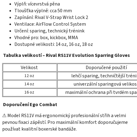
Výplň: vícevrstvá pěna
Tloušťka výplně: cca 50 mm
Zapínání: Rival V-Strap Wrist Lock 2
Ventilace: AirFlow Control System
Určení: sparing, technický trénink
Vhodné pro: box, kickbox, MMA
Dostupné velikosti: 14 oz, 16 oz, 18 oz
Tabulka velikostí – Rival RS11V Evolution Sparring Gloves
Velikost
Doporučené použití
lehčí sparing, techničtější trén
12 oz
univerzální sparingová velikos
14 oz
maximální ochrana při tvrdém spa
16 oz
Doporučení Ego Combat
⚠ Model RS11V má ergonomický profesionální střih a velmi
pevnou fixaci zápěstí. Pro maximální komfort doporučujeme
používat kvalitní boxerské bandáže.