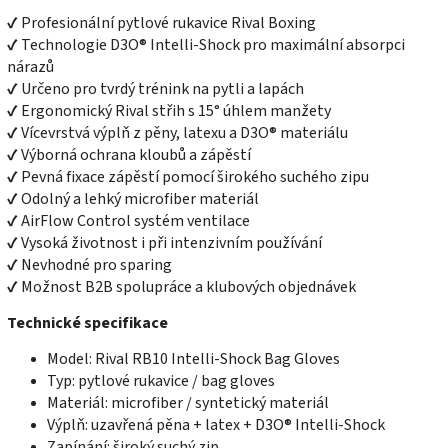
✔ Profesionální pytlové rukavice Rival Boxing
✔ Technologie D3O® Intelli-Shock pro maximální absorpci
nárazů
✔ Určeno pro tvrdý trénink na pytli a lapách
✔ Ergonomický Rival střih s 15° úhlem manžety
✔ Vícevrstvá výplň z pěny, latexu a D3O® materiálu
✔ Výborná ochrana kloubů a zápěstí
✔ Pevná fixace zápěstí pomocí širokého suchého zipu
✔ Odolný a lehký microfiber materiál
✔ AirFlow Control systém ventilace
✔ Vysoká životnost i při intenzivním používání
✔ Nevhodné pro sparing
✔ Možnost B2B spolupráce a klubových objednávek
Technické specifikace
Model: Rival RB10 Intelli-Shock Bag Gloves
Typ: pytlové rukavice / bag gloves
Materiál: microfiber / syntetický materiál
Výplň: uzavřená pěna + latex + D3O® Intelli-Shock
Zapínání: široký suchý zip