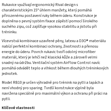
Rukavice využívají ergonomický Rival design s
charakteristickým 15° úhlem manžety, který pomáhá
přirozenému postavení ruky během úderu. Konstrukce je
doplněna o pevný systém fixace zápěstí pomocí širokého
suchého zipu, což zajišťuje vysokou stabilitu a jistotu při
tréninku.
Vícevrstvá kombinace uzavřené pěny, latexu a D3O® materiálu
nabízí perfektní kombinaci ochrany, životnosti a přenosu
energie do úderu. Povrch rukavic tvoří odolný microfiber
materiál, který je lehčí než klasická kůže a zároveň velmi
snadný na údržbu. Ventilační systém AirFlow Control navíc
pomáhá odvádět teplo a vlhkost během dlouhých tréninkových
jednotek.
Model RB10 je určen výhradně pro trénink na pytli a lapách a
není vhodný pro sparing. Tvrdší konstrukce výplně byla
navržena speciálně pro maximální výkon a ochranu při práci na
pytli.
Klíčové vlastnosti