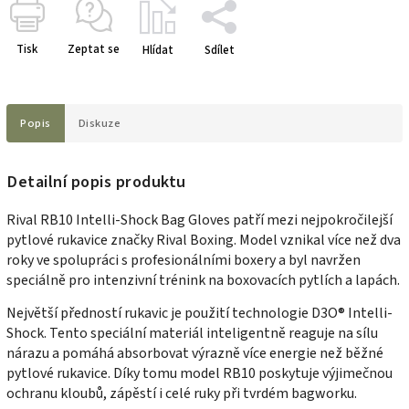
Tisk
Zeptat se
Hlídat
Sdílet
Popis
Diskuze
Detailní popis produktu
Rival RB10 Intelli-Shock Bag Gloves patří mezi nejpokročilejší
pytlové rukavice značky Rival Boxing. Model vznikal více než dva
roky ve spolupráci s profesionálními boxery a byl navržen
speciálně pro intenzivní trénink na boxovacích pytlích a lapách.
Největší předností rukavic je použití technologie D3O® Intelli-
Shock. Tento speciální materiál inteligentně reaguje na sílu
nárazu a pomáhá absorbovat výrazně více energie než běžné
pytlové rukavice. Díky tomu model RB10 poskytuje výjimečnou
ochranu kloubů, zápěstí i celé ruky při tvrdém bagworku.