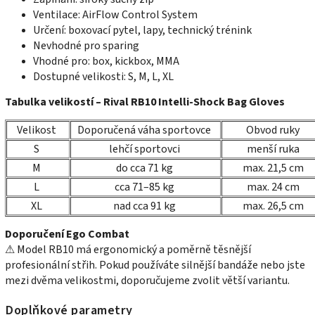
Ventilace: AirFlow Control System
Určení: boxovací pytel, lapy, technický trénink
Nevhodné pro sparing
Vhodné pro: box, kickbox, MMA
Dostupné velikosti: S, M, L, XL
Tabulka velikostí – Rival RB10 Intelli-Shock Bag Gloves
Velikost
Doporučená váha sportovce
Obvod ruky
S
lehčí sportovci
menší ruka
M
do cca 71 kg
max. 21,5 cm
L
cca 71–85 kg
max. 24 cm
XL
nad cca 91 kg
max. 26,5 cm
Doporučení Ego Combat
⚠ Model RB10 má ergonomický a poměrně těsnější
profesionální střih. Pokud používáte silnější bandáže nebo jste
mezi dvěma velikostmi, doporučujeme zvolit větší variantu.
Doplňkové parametry