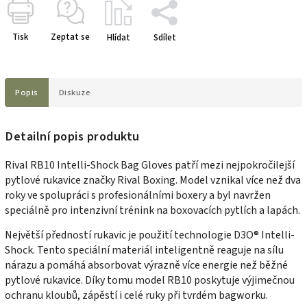
Tisk
Zeptat se
Hlídat
Sdílet
Popis
Diskuze
Detailní popis produktu
Rival RB10 Intelli-Shock Bag Gloves patří mezi nejpokročilejší
pytlové rukavice značky Rival Boxing. Model vznikal více než dva
roky ve spolupráci s profesionálními boxery a byl navržen
speciálně pro intenzivní trénink na boxovacích pytlích a lapách.
Největší předností rukavic je použití technologie D3O® Intelli-
Shock. Tento speciální materiál inteligentně reaguje na sílu
nárazu a pomáhá absorbovat výrazně více energie než běžné
pytlové rukavice. Díky tomu model RB10 poskytuje výjimečnou
ochranu kloubů, zápěstí i celé ruky při tvrdém bagworku.