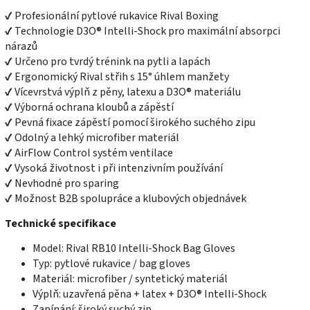
✔ Profesionální pytlové rukavice Rival Boxing
✔ Technologie D3O® Intelli-Shock pro maximální absorpci
nárazů
✔ Určeno pro tvrdý trénink na pytli a lapách
✔ Ergonomický Rival střih s 15° úhlem manžety
✔ Vícevrstvá výplň z pěny, latexu a D3O® materiálu
✔ Výborná ochrana kloubů a zápěstí
✔ Pevná fixace zápěstí pomocí širokého suchého zipu
✔ Odolný a lehký microfiber materiál
✔ AirFlow Control systém ventilace
✔ Vysoká životnost i při intenzivním používání
✔ Nevhodné pro sparing
✔ Možnost B2B spolupráce a klubových objednávek
Technické specifikace
Model: Rival RB10 Intelli-Shock Bag Gloves
Typ: pytlové rukavice / bag gloves
Materiál: microfiber / syntetický materiál
Výplň: uzavřená pěna + latex + D3O® Intelli-Shock
Zapínání: široký suchý zip