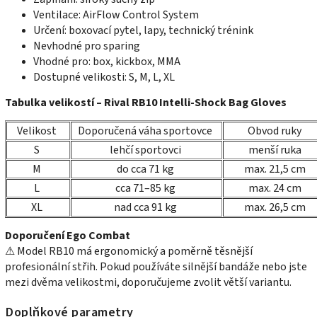
Ventilace: AirFlow Control System
Určení: boxovací pytel, lapy, technický trénink
Nevhodné pro sparing
Vhodné pro: box, kickbox, MMA
Dostupné velikosti: S, M, L, XL
Tabulka velikostí – Rival RB10 Intelli-Shock Bag Gloves
Velikost
Doporučená váha sportovce
Obvod ruky
S
lehčí sportovci
menší ruka
M
do cca 71 kg
max. 21,5 cm
L
cca 71–85 kg
max. 24 cm
XL
nad cca 91 kg
max. 26,5 cm
Doporučení Ego Combat
⚠ Model RB10 má ergonomický a poměrně těsnější
profesionální střih. Pokud používáte silnější bandáže nebo jste
mezi dvěma velikostmi, doporučujeme zvolit větší variantu.
Doplňkové parametry