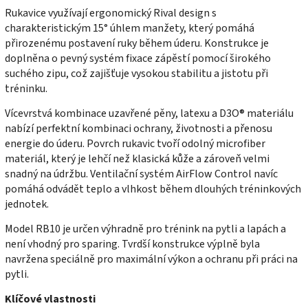
Rukavice využívají ergonomický Rival design s
charakteristickým 15° úhlem manžety, který pomáhá
přirozenému postavení ruky během úderu. Konstrukce je
doplněna o pevný systém fixace zápěstí pomocí širokého
suchého zipu, což zajišťuje vysokou stabilitu a jistotu při
tréninku.
Vícevrstvá kombinace uzavřené pěny, latexu a D3O® materiálu
nabízí perfektní kombinaci ochrany, životnosti a přenosu
energie do úderu. Povrch rukavic tvoří odolný microfiber
materiál, který je lehčí než klasická kůže a zároveň velmi
snadný na údržbu. Ventilační systém AirFlow Control navíc
pomáhá odvádět teplo a vlhkost během dlouhých tréninkových
jednotek.
Model RB10 je určen výhradně pro trénink na pytli a lapách a
není vhodný pro sparing. Tvrdší konstrukce výplně byla
navržena speciálně pro maximální výkon a ochranu při práci na
pytli.
Klíčové vlastnosti