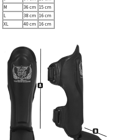
M
36 cm
15 cm
L
38 cm
16 cm
XL
40 cm
16 cm