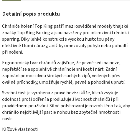
Detailní popis produktu
Chrániče holení Top King patří mezi osvědčené modely thajské
značky Top King Boxing a jsou navrženy pro intenzivní trénink i
sparring. Díky lehké konstrukci s vysokou hustotou pěny
efektivně tlumí nárazy, aniž by omezovaly pohyb nebo pohodlí
při nošení.
Ergonomický tvar chráničů zajišťuje, že pevně sedí na noze,
nepřetáčí se a spolehlivě chrání holenní kost i nárt. Zadní
zapínání pomocí dvou širokých suchých zipů, vedených přes
oválné průchodky, umožňuje rychlé, pevné a pohodlné upnutí.
Svrchní část je vyrobena z pravé hovězí kůže, která zvyšuje
odolnost proti odření a prodlužuje životnost chráničů i při
pravidelném používání. Silné polstrování je rozmístěno tak, aby
chránilo nejcitlivější partie nohou bez zbytečné hmotnosti
navíc.
Klíčové vlastnosti