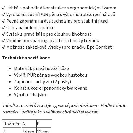
✔ Lehká a pohodlná konstrukce s ergonomickým tvarem
✔ Vysokohustotní PUR pěna s výbornou absorpcí nárazů
✔ Pevné zapínání na dva suché zipy pro stabilní fixaci
✔ Ochrana holeně i nártu
✔ Svršek z pravé kůže pro dlouhou životnost
✔ Vhodné pro sparring, pytel i technický trénink
✔ Možnost zakázkové výroby (pro značku Ego Combat)
Technické specifikace
Materiál: pravá hovězí kůže
Výplň: PUR pěna s vysokou hustotou
Zapínání: suchý zip (2 pásky)
Konstrukce: ergonomicky tvarované
Výroba: Thajsko
Tabulka rozměrů A a B je vypsaná pod obrázkem. Podle tohoto
rozměru určíte jakou velikost chráničů si vybrat.
Rozměr
A
B
S
34 cm
13 cm