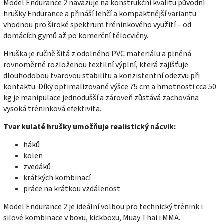
Model Endurance 2 navazuje na konstrukční kvalitu původní
hrušky Endurance a přináší lehčí a kompaktnější variantu
vhodnou pro široké spektrum tréninkového využití – od
domácích gymů až po komerční tělocvičny.
Hruška je ručně šitá z odolného PVC materiálu a plněná
rovnoměrně rozloženou textilní výplní, která zajišťuje
dlouhodobou tvarovou stabilitu a konzistentní odezvu při
kontaktu. Díky optimalizované výšce 75 cm a hmotnosti cca 50
kg je manipulace jednodušší a zároveň zůstává zachována
vysoká tréninková efektivita.
Tvar kulaté hrušky umožňuje realistický nácvik:
háků
kolen
zvedáků
krátkých kombinací
práce na krátkou vzdálenost
Model Endurance 2 je ideální volbou pro technický trénink i
silové kombinace v boxu, kickboxu, Muay Thai i MMA.