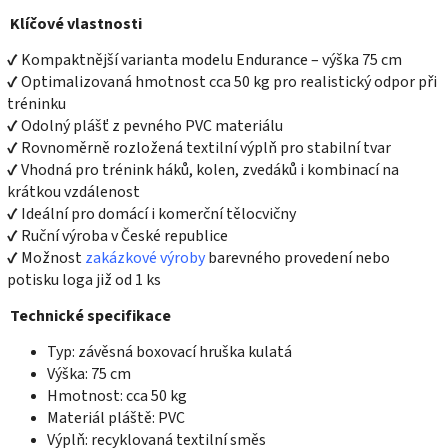
Klíčové vlastnosti
✔ Kompaktnější varianta modelu Endurance – výška 75 cm
✔ Optimalizovaná hmotnost cca 50 kg pro realistický odpor při
tréninku
✔ Odolný plášť z pevného PVC materiálu
✔ Rovnoměrně rozložená textilní výplň pro stabilní tvar
✔ Vhodná pro trénink háků, kolen, zvedáků i kombinací na
krátkou vzdálenost
✔ Ideální pro domácí i komerční tělocvičny
✔ Ruční výroba v České republice
✔ Možnost
zakázkové výroby
barevného provedení nebo
potisku loga již od 1 ks
Technické specifikace
Typ: závěsná boxovací hruška kulatá
Výška: 75 cm
Hmotnost: cca 50 kg
Materiál pláště: PVC
Výplň: recyklovaná textilní směs