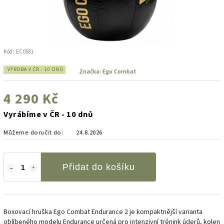
Kód:
EC0581
VÝROBA V ČR - 10 DNŮ
Značka:
Ego Combat
4 290 Kč
Vyrábíme v ČR - 10 dnů
Můžeme doručit do:
24.8.2026
Přidat do košíku
Boxovací hruška Ego Combat Endurance 2 je kompaktnější varianta
oblíbeného modelu Endurance určená pro intenzivní trénink úderů, kolen