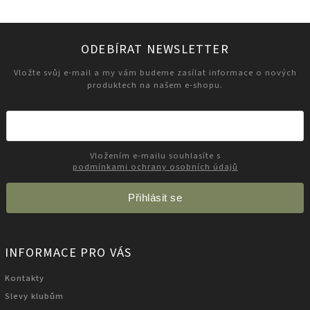
ODEBÍRAT NEWSLETTER
Vložte svůj e-mail a my vám budeme zasílat informace o nových
produktech na našem e-shopu.
Vložením e-mailu souhlasíte s
podmínkami ochrany osobních údajů
Přihlásit se
INFORMACE PRO VÁS
Kontakty
Slevy klubům