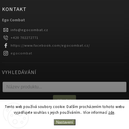
KONTAKT
Ego Combat
info
@
egocombat.cz
+420 702272771
https://www.facebook.com/egocombat.cz/
egocombat
VYHLEDÁVÁNÍ
Hledat
Tento web používá soubory cookie. Dalším procházením tohoto webu
vyjadřujete souhlas s jejich používáním.. Více informací
zde
.
Copyright 2026
egocombat.cz
. Všechna práva vyhrazena.
Nastavení