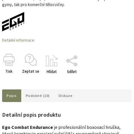
gymy, tak pro komerční tělocvičny.
Detailní informace
Tisk
Zeptat se
Hlídat
Sdílet
Popis
Podobné (10)
Diskuze
Detailní popis produktu
Ego Combat Endurance
je profesionální boxovací hruška,