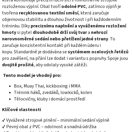
která kombinuje precizní ruční šití s rovnoměrně strojově
rozloženou výplní. Obal tvoří
odolné PVC
, zatímco výplň je
tvořena
recyklovanou textilní směsí
, která zaručuje
objemovou stabilitu a dlouhou životnost i při každodenním
tréninku.
Díky
preciznímu naplnění a vyváženému rozložení
hmoty
si pytel
dlouhodobě drží svůj tvar
a
nehrozí
nerovnoměrné sedání nebo přetížení jedné strany
. To
zaručuje konzistentní kontakt při každém úderu i
kopu.
Standardně je dodávána se
systémem ocelových řetězů
pro zavěšení, na přání lze dodat i variantu s popruhy. Spoje jsou
dvojitě prošité
, aby odolaly vysoké zátěži.
Tento model je vhodný pro:
Box, Muay Thai, kickboxing i MMA
Trénink háků, zvedáků, lowkicků, kolen
Tělocvičny, kluby i domácí prostředí
Klíčové vlastnosti
✔ Vyvážené strojové plnění – minimální sedání výplně
✔ Pevný obal z PVC – odolnost a snadná údržba