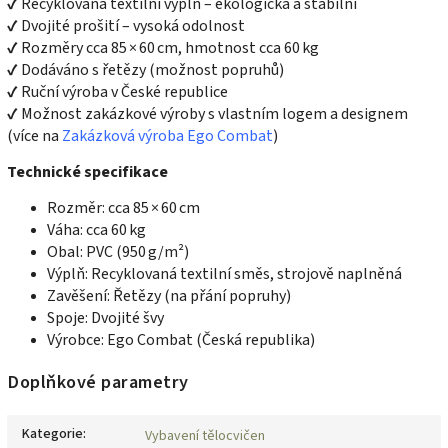
✔ Recyklovaná textilní výplň – ekologická a stabilní
✔ Dvojité prošití – vysoká odolnost
✔ Rozměry cca 85 × 60 cm, hmotnost cca 60 kg
✔ Dodáváno s řetězy (možnost popruhů)
✔ Ruční výroba v České republice
✔ Možnost zakázkové výroby s vlastním logem a designem
(více na
Zakázková výroba Ego Combat
)
Technické specifikace
Rozměr: cca 85 × 60 cm
Váha: cca 60 kg
Obal: PVC (950 g/m²)
Výplň: Recyklovaná textilní směs, strojově naplněná
Zavěšení: Řetězy (na přání popruhy)
Spoje: Dvojité švy
Výrobce: Ego Combat (Česká republika)
Doplňkové parametry
Kategorie
:
Vybavení tělocvičen