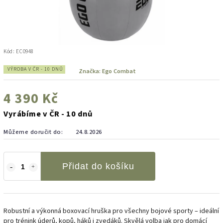
Kód:
EC0948
VÝROBA V ČR - 10 DNŮ
Značka:
Ego Combat
4 390 Kč
Vyrábíme v ČR - 10 dnů
Můžeme doručit do:
24.8.2026
Přidat do košíku
Robustní a výkonná boxovací hruška pro všechny bojové sporty – ideální
pro trénink úderů, kopů, háků i zvedáků. Skvělá volba jak pro domácí