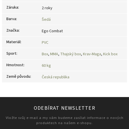
Záruka
:
2 roky
Barva
:
Šedá
Značka
:
Ego Combat
Materiál
:
PVC
Sport
:
Box
,
MMA
,
Thajský box
,
Krav-Maga
,
Kick box
Hmotnost
:
60 kg
Země původu
:
Česká republika
ODEBÍRAT NEWSLETTER
Vložte svůj e-mail a my vám budeme zasílat informace o nových
produktech na našem e-shopu.